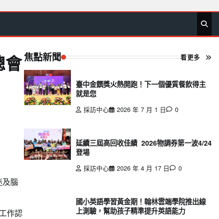
首
要
娛
生
社
文
公
運
旅
政
地
專
頁
聞
樂
活
會
教
益
動
遊
治
方
欄
焦點新聞
看更多
總會
臺中金饌獎火熱開跑！下一個優質餐飲得主
就是您
採訪中心
2026 年 7 月 1 日
0
延續三屆高回收佳績 2026物調券第一波4/24
登場
採訪中心
2026 年 4 月 17 日
0
迷及腦
國小英語學習黃金期！翰林雲端學院推出線
上測驗，幫助孩子精準提升英語能力
時工作認