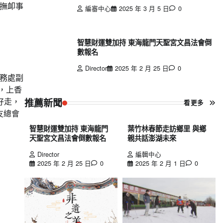
撫卹事
編審中心
2025 年 3 月 5 日
0
智慧財運雙加持 東海龍門天聖宮文昌法會倒
數報名
Director
2025 年 2 月 25 日
0
務處副
，上香
好走，
推薦新聞
看更多
友總會
智慧財運雙加持 東海龍門
葉竹林春節走訪鄉里 與鄉
天聖宮文昌法會倒數報名
親共話澎湖未來
Director
編輯中心
2025 年 2 月 25 日
0
2025 年 2 月 1 日
0