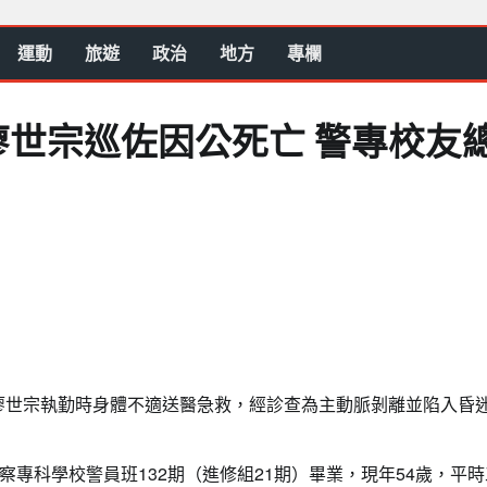
運動
旅遊
政治
地方
專欄
世宗巡佐因公死亡 警專校友
佐廖世宗執勤時身體不適送醫急救，經診查為主動脈剝離並陷入昏
專科學校警員班132期（進修組21期）畢業，現年54歲，平