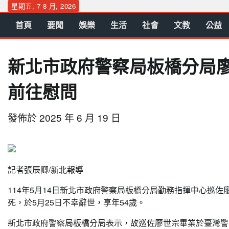
Skip
星期五, 7 8 月, 2026
to
首頁
要聞
娛樂
生活
社會
文教
公益
content
新北市政府警察局板橋分局廖
前往慰問
發佈於
2025 年 6 月 19 日
記者張辰卿
/新北
報導
114年5月14日新北市政府警察局板橋分局勤務指揮中心巡
死，於5月25日不幸辭世，享年54歲。
新北市政府警察局板橋分局表示，故巡佐廖世宗畢業於臺灣警察