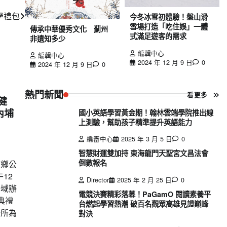
學禮包
今冬冰雪初體驗！盤山滑
雪場打造「吃住娛」一體
傳承中華優秀文化 薊州
式滿足遊客的需求
非遺知多少
編輯中心
編輯中心
2024 年 12 月 9 日
0
2024 年 12 月 9 日
0
熱門新聞
看更多
健
內埔
國小英語學習黃金期！翰林雲端學院推出線
上測驗，幫助孩子精準提升英語能力
編審中心
2025 年 3 月 5 日
0
智慧財運雙加持 東海龍門天聖宮文昌法會
倒數報名
埔鄉公
12
Director
2025 年 2 月 25 日
0
場域辦
電競決賽精彩落幕！PaGamO 閱讀素養平
典禮
台燃起學習熱潮 破百名觀眾高雄見證巔峰
公所為
對決