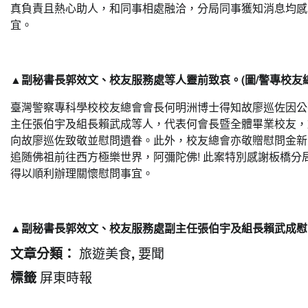
真負責且熱心助人，和同事相處融洽，分局同事獲知消息均感
宜。
▲副秘書長郭效文、校友服務處等人靈前致哀。(圖/警專校友總
臺灣警察專科學校校友總會會長何明洲博士得知故廖巡佐因公
主任張伯宇及組長賴武成等人，代表何會長暨全體畢業校友，於
向故廖巡佐致敬並慰問遺眷。此外，校友總會亦敬贈慰問金新
追随佛祖前往西方極樂世界，阿彌陀佛! 此案特別感謝板橋
得以順利辦理關懷慰問事宜。
▲副秘書長郭效文、校友服務處副主任張伯宇及組長賴武成慰問
旅遊美食
要聞
文章分類：
,
屏東時報
標籤