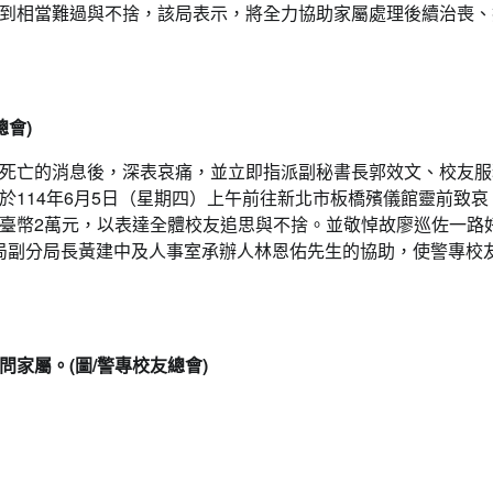
到相當難過與不捨，該局表示，將全力協助家屬處理後續治喪、
會)
死亡的消息後，深表哀痛，並立即指派副秘書長郭效文、校友服
114年6月5日（星期四）上午前往新北市板橋殯儀館靈前致哀
臺幣2萬元，以表達全體校友追思與不捨。並敬悼故廖巡佐一路
分局副分局長黃建中及人事室承辦人林恩佑先生的協助，使警專校
家屬。(圖/警專校友總會)