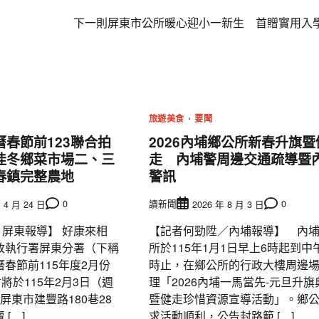
下一則
屏東市公所暖心迎小一新生 首贈實用入
旅遊美食
要聞
春節前123聯合拍
2026內埔鄉公所新春升旗暨
佳冬鄉菜市場二、三
走 內埔警周邊交通疏導暨
春鎮完整農地
警訊
0
讀新聞
0
 4 月 24 日
2026 年 8 月 3 日
/ 屏東報導】 好康來相
【記者何勁陞／內埔報導】 內
政執行署屏東分署（下稱
所於115年1月1日早上6時起到中午
春節前115年度2月份
時止，在鄉公所的行政大樓周邊
會將於115年2月3日（週
理「2026內埔一馬當先-元旦升旗
屏東市建豐路180巷28
暨健走珍惜資源宣導活動」。鄉
[…]
求活動順利，公告封路範 […]