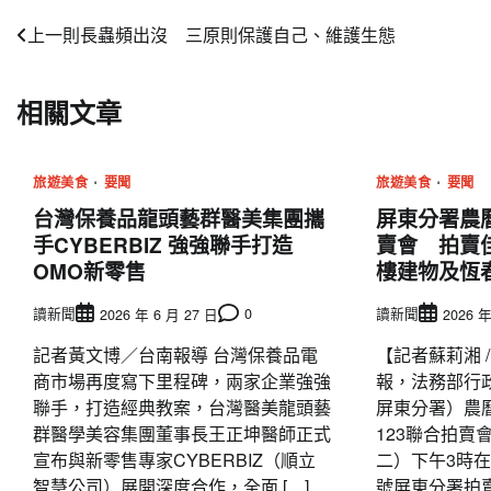
文
上一則
長蟲頻出沒 三原則保護自己、維護生態
章
相關文章
導
覽
旅遊美食
要聞
旅遊美食
要聞
台灣保養品龍頭藝群醫美集團攜
屏東分署農曆
手CYBERBIZ 強強聯手打造
賣會 拍賣
OMO新零售
樓建物及恆
讀新聞
0
讀新聞
2026 年 6 月 27 日
2026 年
記者黃文博／台南報導 台灣保養品電
【記者蘇莉湘 
商市場再度寫下里程碑，兩家企業強強
報，法務部行
聯手，打造經典教案，台灣醫美龍頭藝
屏東分署）農曆
群醫學美容集團董事長王正坤醫師正式
123聯合拍賣
宣布與新零售專家CYBERBIZ（順立
二）下午3時在
智慧公司）展開深度合作，全面 […]
號屏東分署拍賣 