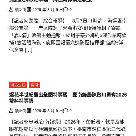
讀新聞
2026 年 8 月 9 日
0
【記者何勁陞／綜合報導】 8月7日11時許，海巡署南
部分署第一一岸巡隊蚵子寮漁港安檢所接獲蚵子寮籍
「嘉○滿」漁船主動通報，於蚵子寮外海約5浬作業時誤
捕1隻活體海龜，旋即回報第六巡防區指揮部協請海洋
保育署 […]
地方生活
要聞
逐花半世紀釀出全國特等蜜 臺南蜂農陳啟川勇奪2026
雙料特等獎
讀新聞
2026 年 8 月 9 日
0
【記者郭忠淵/台南報導】 2026年，在低溫、乾旱及龍
眼花期縮短等極端氣候挑戰下，臺南市歸仁區第三代蜂