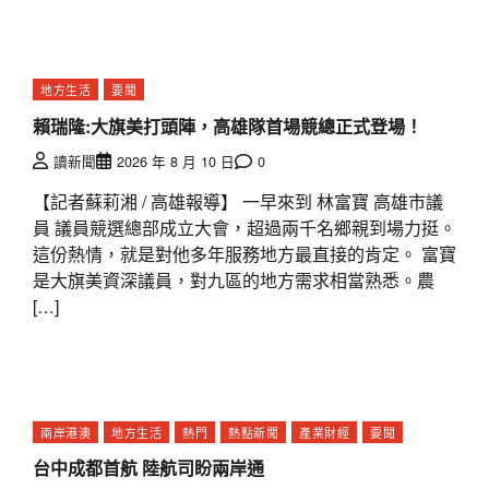
地方生活
要聞
賴瑞隆:大旗美打頭陣，高雄隊首場競總正式登場！
讀新聞
2026 年 8 月 10 日
0
【記者蘇莉湘 / 高雄報導】 一早來到 林富寶 高雄市議
員 議員競選總部成立大會，超過兩千名鄉親到場力挺。
這份熱情，就是對他多年服務地方最直接的肯定。 富寶
是大旗美資深議員，對九區的地方需求相當熟悉。農
[…]
兩岸港澳
地方生活
熱門
熱點新聞
產業財經
要聞
台中成都首航 陸航司盼兩岸通