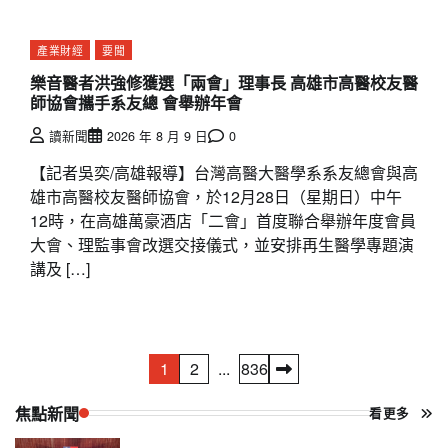
產業財經
要聞
樂音醫者洪強修獲選「兩會」理事長 高雄市高醫校友醫
師協會攜手系友總 會舉辦年會
讀新聞
2026 年 8 月 9 日
0
【記者吳奕/高雄報導】台灣高醫大醫學系系友總會與高
雄市高醫校友醫師協會，於12月28日（星期日）中午
12時，在高雄萬豪酒店「二會」首度聯合舉辦年度會員
大會、理監事會改選交接儀式，並安排再生醫學專題演
講及 […]
文
1
2
...
836
章
焦點新聞
看更多
分