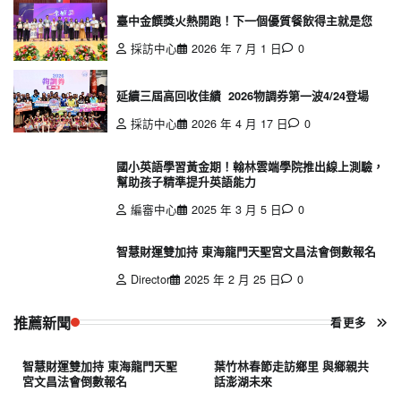
臺中金饌獎火熱開跑！下一個優質餐飲得主就是您
頁
採訪中心
2026 年 7 月 1 日
0
延續三屆高回收佳績 2026物調券第一波4/24登場
採訪中心
2026 年 4 月 17 日
0
國小英語學習黃金期！翰林雲端學院推出線上測驗，
幫助孩子精準提升英語能力
編審中心
2025 年 3 月 5 日
0
智慧財運雙加持 東海龍門天聖宮文昌法會倒數報名
Director
2025 年 2 月 25 日
0
推薦新聞
看更多
智慧財運雙加持 東海龍門天聖
葉竹林春節走訪鄉里 與鄉親共
宮文昌法會倒數報名
話澎湖未來