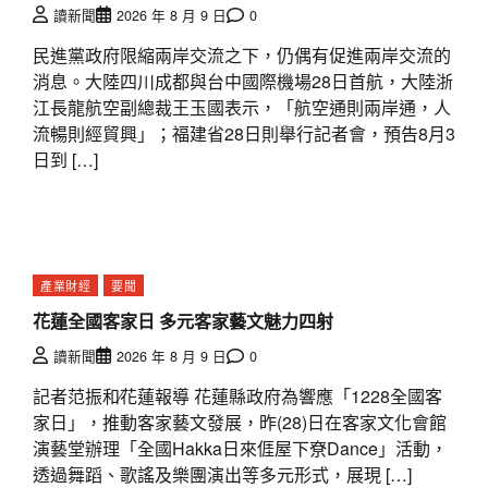
讀新聞
2026 年 8 月 9 日
0
民進黨政府限縮兩岸交流之下，仍偶有促進兩岸交流的
消息。大陸四川成都與台中國際機場28日首航，大陸浙
江長龍航空副總裁王玉國表示，「航空通則兩岸通，人
流暢則經貿興」；福建省28日則舉行記者會，預告8月3
日到 […]
產業財經
要聞
花蓮全國客家日 多元客家藝文魅力四射
讀新聞
2026 年 8 月 9 日
0
記者范振和∕花蓮報導 花蓮縣政府為響應「1228全國客
家日」，推動客家藝文發展，昨(28)日在客家文化會館
演藝堂辦理「全國Hakka日來𠊎屋下尞Dance」活動，
透過舞蹈、歌謠及樂團演出等多元形式，展現 […]