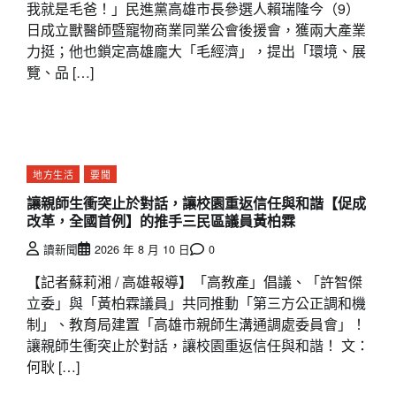
我就是毛爸！」民進黨高雄市長參選人賴瑞隆今（9）
日成立獸醫師暨寵物商業同業公會後援會，獲兩大產業
力挺；他也鎖定高雄龐大「毛經濟」，提出「環境、展
覽、品 […]
地方生活
要聞
讓親師生衝突止於對話，讓校園重返信任與和諧【促成
改革，全國首例】的推手三民區議員黃柏霖
讀新聞
2026 年 8 月 10 日
0
【記者蘇莉湘 / 高雄報導】「高教產」倡議、「許智傑
立委」與「黃柏霖議員」共同推動「第三方公正調和機
制」、教育局建置「高雄市親師生溝通調處委員會」！
讓親師生衝突止於對話，讓校園重返信任與和諧！ 文：
何耿 […]