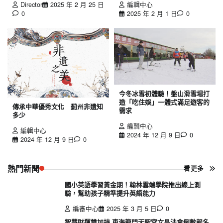
Director
2025 年 2 月 25 日
編輯中心
0
2025 年 2 月 1 日
0
今冬冰雪初體驗！盤山滑雪場打
造「吃住娛」一體式滿足遊客的
傳承中華優秀文化 薊州非遺知
需求
多少
編輯中心
編輯中心
2024 年 12 月 9 日
0
2024 年 12 月 9 日
0
熱門新聞
看更多
國小英語學習黃金期！翰林雲端學院推出線上測
驗，幫助孩子精準提升英語能力
編審中心
2025 年 3 月 5 日
0
智慧財運雙加持 東海龍門天聖宮文昌法會倒數報名