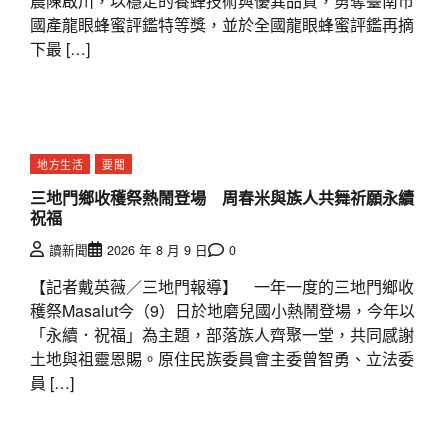
農陳啟川，以穩定的養蜂技術與優異品質，勇奪臺南市
國產龍眼蜂蜜評鑑特等獎，並於全國龍眼蜂蜜評鑑再摘
下最 […]
地方生活
要聞
三地門鄉收穫祭熱鬧登場 周春米與族人共舞祈願永續
祝福
讀新聞
2026 年 8 月 9 日
0
【記者戴英薇／三地門報導】 一年一度的三地門鄉收
穫祭Masalut今（9）日於地磨兒國小熱鬧登場，今年以
「永續．祝福」為主題，部落族人齊聚一堂，共同感謝
土地與祖靈恩賜。原住民族委員會主委曾智勇、立法委
員 […]