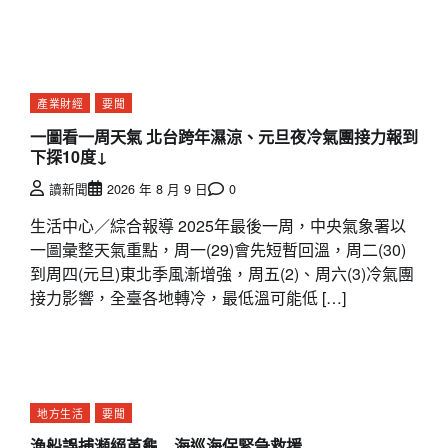
產業財經
要聞
一圖看一周天氣 北台跨年濕涼、元旦夜冷氣團接力報到
下探10度↓
讀新聞
2026 年 8 月 9 日
0
生活中心／綜合報導 2025年最後一周，中央氣象署以
一圖彙整天氣重點，周一(29)會先短暫回溫，周二(30)
到周四(元旦)東北季風漸增強，周五(2)、周六(3)冷氣團
接力影響，全臺各地轉冷，最低溫可能低 […]
地方生活
要聞
漁船誤捕瀕絕革龜 海巡海保緊急救援