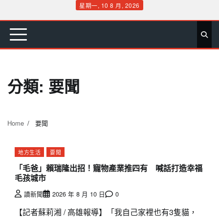
Skip
星期一, 10 8 月, 2026
to
首
要
娛
生
社
文
公
運
旅
政
地
專
content
頁
聞
樂
活
會
教
益
動
遊
治
方
欄
分類:
要聞
Home
要聞
地方生活
要聞
「毛爸」賴瑞隆出招！寵物產業推四有 喊話打造幸福
毛孩城市
讀新聞
2026 年 8 月 10 日
0
【記者蘇莉湘 / 高雄報導】「我自己家裡也有3隻貓，