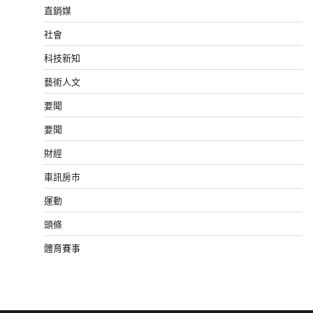
直銷媒
社會
科技新知
藝術人文
要聞
要聞
財經
車訊房市
運動
頭條
體育賽事