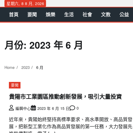
Skip
星期六, 8 8 月, 2026
to
首頁
要聞
娛樂
生活
社會
文教
公益
content
月份:
2023 年 6 月
Home
2023
6 月
要聞
貴陽市工業園區推動創新發展，吸引大量投資
0
編輯中心
2023 年 6 月 15 日
近年來，貴陽始終堅持高標準要求、高水準開放、高品質發
展，把新型工業化作為高品質發展的第一任務，大力發展先