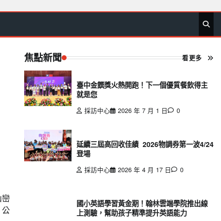
首
要
娛
生
社
文
公
運
旅
政
地
專
頁
聞
樂
活
會
教
益
動
遊
治
方
欄
焦點新聞
看更多
臺中金饌獎火熱開跑！下一個優質餐飲得主
就是您
採訪中心
2026 年 7 月 1 日
0
延續三屆高回收佳績 2026物調券第一波4/24
登場
採訪中心
2026 年 4 月 17 日
0
山巒
國小英語學習黃金期！翰林雲端學院推出線
，公
上測驗，幫助孩子精準提升英語能力