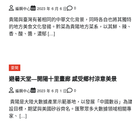
0
編輯中心
2023 年 6 月 6 日
貴陽與臺灣有著相同的中華文化背景，同時各自也將其獨特
的地方美食文化發揚。黔菜為貴陽地方菜系，以其鮮、辣、
香、酸、醬，濃郁 […]
要聞
避暑天堂—開陽十里畫廊 感受鄉村涼意美景
0
編輯中心
2023 年 6 月 1 日
貴陽是大陸大數據產業示範基地，以發展「中國數谷」為
設目標，期望與美國矽谷齊名。匯聚眾多大數據領域相關專
家、 […]