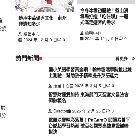
今冬冰雪初體驗！盤山滑
雪場打造「吃住娛」一體
傳承中華優秀文化 薊州
帷
式滿足遊客的需求
非遺知多少
技發
編輯中心
編輯中心
2024 年 12 月 9 日
0
2024 年 12 月 9 日
0
熱門新聞
看更多
國小英語學習黃金期！翰林雲端學院推出線
上測驗，幫助孩子精準提升英語能力
編審中心
2025 年 3 月 5 日
0
智慧財運雙加持 東海龍門天聖宮文昌法會
倒數報名
)於
Director
2025 年 2 月 25 日
0
部分
電競決賽精彩落幕！PaGamO 閱讀素養平
台燃起學習熱潮 破百名觀眾高雄見證巔峰
對決