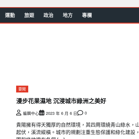
運動
旅遊
政治
地方
專欄
要聞
漫步花果濕地 沉浸城市綠洲之美好
0
編輯中心
2023 年 6 月 6 日
貴陽擁有得天獨厚的自然環境，其四周環繞青山綠水，
起伏，溪流縱橫。城市的規劃注重生態保護和綠化建設