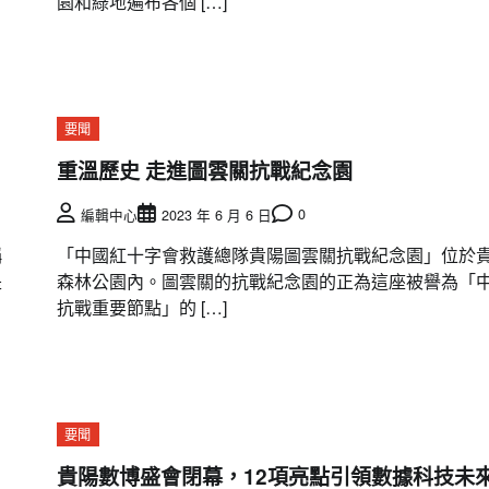
園和綠地遍布各個 […]
要聞
重溫歷史 走進圖雲關抗戰紀念園
0
編輯中心
2023 年 6 月 6 日
稱
「中國紅十字會救護總隊貴陽圖雲關抗戰紀念園」位於
是
森林公園內。圖雲關的抗戰紀念園的正為這座被譽為「
抗戰重要節點」的 […]
要聞
貴陽數博盛會閉幕，12項亮點引領數據科技未