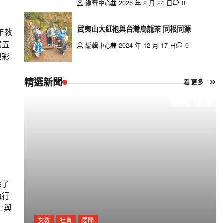
編審中心
2025 年 2 月 24 日
0
武夷山大紅袍與台灣烏龍茶 同根同源
年教
場五
編輯中心
2024 年 12 月 17 日
0
與彩
精選新聞
看更多
除了
執行
上與
文教
社會
要聞