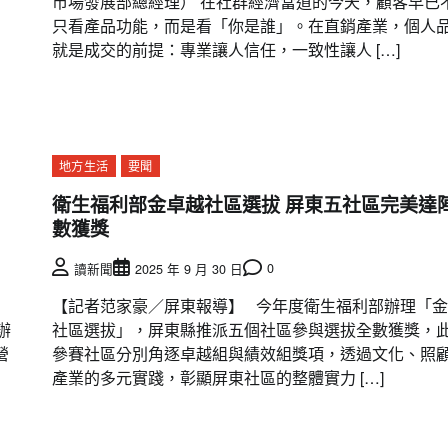
市場發展部總經理） 在社群經濟當道的今天，顧客早已
只看產品功能，而是看「你是誰」。在直銷產業，個人
就是成交的前提：專業讓人信任，一致性讓人 […]
地方生活
要聞
衛生福利部金卓越社區選拔 屏東五社區完美達
數獲獎
0
讀新聞
2025 年 9 月 30 日
【記者范家豪／屏東報導】 今年度衛生福利部辦理「
辦
社區選拔」，屏東縣推派五個社區參與選拔全數獲獎，
營
參賽社區分別角逐卓越組與績效組獎項，透過文化、照
產業的多元實踐，彰顯屏東社區的整體實力 […]