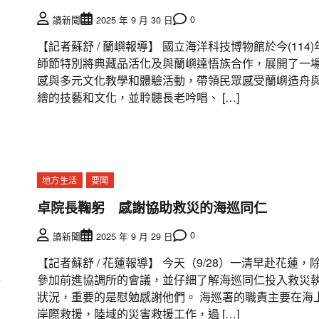
0
讀新聞
2025 年 9 月 30 日
【記者蘇舒 / 蘭嶼報導】 國立海洋科技博物館於今(114)
師節特別將典藏品活化及與蘭嶼達悟族合作，展開了一
感與多元文化教學和體驗活動，帶領民眾感受蘭嶼造舟
繪的技藝和文化，並聆聽長老吟唱、 […]
地方生活
要聞
卓院長鞠躬 感謝協助救災的海巡同仁
0
讀新聞
2025 年 9 月 29 日
【記者蘇舒 / 花蓮報導】 今天（9/28）一清早赴花蓮，
醫
參加前進協調所的會議，並仔細了解海巡同仁投入救災
狀況，重要的是慰勉感謝他們。 海巡署的職責主要在海
岸際救援，陸域的災害救援工作，過 […]
要聞