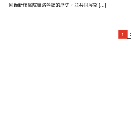
回顧新樓醫院篳路藍縷的歷史，並共同展望 […]
文
1
章
分
頁