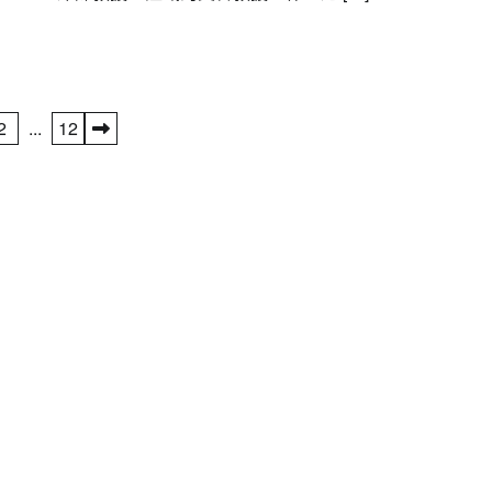
名間高山茶製茶第三代[融合]政和白茶 
立國際新品牌
編輯中心
2024 年 12 月 17 日
0
2
...
12