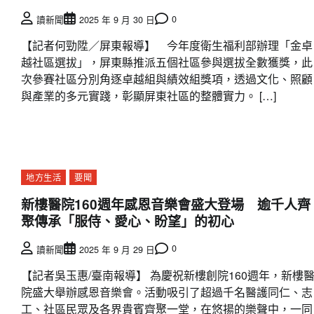
0
讀新聞
2025 年 9 月 30 日
【記者何勁陞／屏東報導】 今年度衛生福利部辦理「金卓
越社區選拔」，屏東縣推派五個社區參與選拔全數獲獎，此
次參賽社區分別角逐卓越組與績效組獎項，透過文化、照顧
與產業的多元實踐，彰顯屏東社區的整體實力。 […]
地方生活
要聞
新樓醫院160週年感恩音樂會盛大登場 逾千人齊
聚傳承「服侍、愛心、盼望」的初心
0
讀新聞
2025 年 9 月 29 日
【記者吳玉惠/臺南報導】 為慶祝新樓創院160週年，新樓
院盛大舉辦感恩音樂會。活動吸引了超過千名醫護同仁、志
工、社區民眾及各界貴賓齊聚一堂，在悠揚的樂聲中，一同