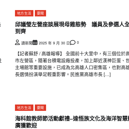
地方生活
要聞
縣
邱議瑩左營座談展現母雞態勢 議員及參選人
到齊
0
讀新聞
2025 年 9 月 30 日
【記者蘇舒 / 高雄報導】 全國前十大里中，有三個位於
社
市左營區，隨著台積電設廠投產，加上鄰近漢神巨蛋、
主場館等重要設施，已成為北高雄人口密集區，也對高
長選情扮演舉足輕重影響。民進黨高雄市長 […]
地方生活
要聞
海科館教師節活動獻禮–達悟族文化及海洋智慧
廣獲歡迎