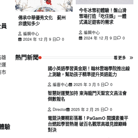
今冬冰雪初體驗！盤山滑
雪場打造「吃住娛」一體
傳承中華優秀文化 薊州
式滿足遊客的需求
非遺知多少
全員
編輯中心
編輯中心
2024 年 12 月 9 日
0
2024 年 12 月 9 日
0
熱門新聞
高雄
看更多
世運
國小英語學習黃金期！翰林雲端學院推出線
雄市
上測驗，幫助孩子精準提升英語能力
編審中心
2025 年 3 月 5 日
0
智慧財運雙加持 東海龍門天聖宮文昌法會
倒數報名
Director
2025 年 2 月 25 日
0
電競決賽精彩落幕！PaGamO 閱讀素養平
台燃起學習熱潮 破百名觀眾高雄見證巔峰
體驗
對決