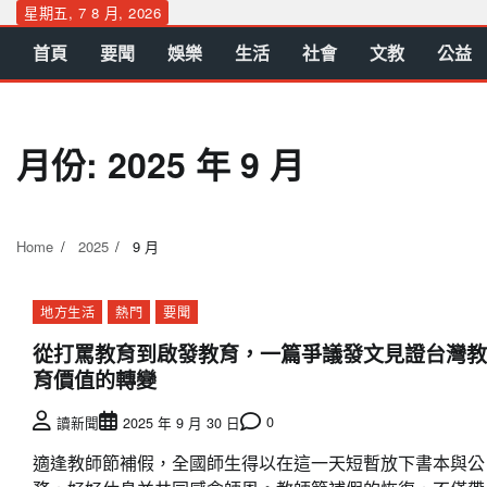
Skip
星期五, 7 8 月, 2026
to
首頁
要聞
娛樂
生活
社會
文教
公益
content
月份:
2025 年 9 月
Home
2025
9 月
地方生活
熱門
要聞
從打罵教育到啟發教育，一篇爭議發文見證台灣教
育價值的轉變
0
讀新聞
2025 年 9 月 30 日
適逢教師節補假，全國師生得以在這一天短暫放下書本與公