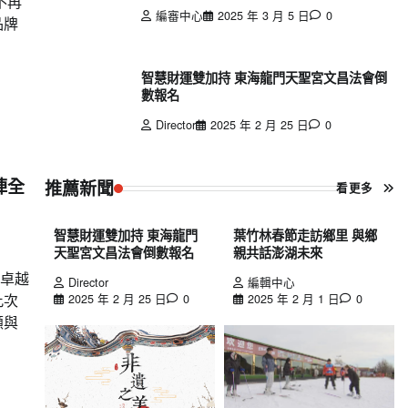
不再
編審中心
2025 年 3 月 5 日
0
品牌
智慧財運雙加持 東海龍門天聖宮文昌法會倒
數報名
Director
2025 年 2 月 25 日
0
陣全
推薦新聞
看更多
智慧財運雙加持 東海龍門
葉竹林春節走訪鄉里 與鄉
天聖宮文昌法會倒數報名
親共話澎湖未來
金卓越
Director
編輯中心
此次
2025 年 2 月 25 日
0
2025 年 2 月 1 日
0
顧與