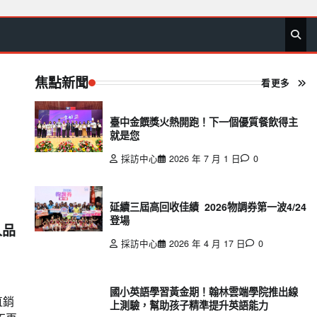
首
要
娛
生
社
文
公
運
旅
政
地
專
頁
聞
樂
活
會
教
益
動
遊
治
方
欄
焦點新聞
看更多
臺中金饌獎火熱開跑！下一個優質餐飲得主
就是您
採訪中心
2026 年 7 月 1 日
0
延續三屆高回收佳績 2026物調券第一波4/24
登場
人品
採訪中心
2026 年 4 月 17 日
0
國小英語學習黃金期！翰林雲端學院推出線
直銷
上測驗，幫助孩子精準提升英語能力