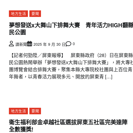
地方生活
要聞
夢想發送x大舞山下排舞大賽 青年活力HIGH翻
民公園
0
讀新聞
2025 年 9 月 30 日
【記者何勁陞／屏東報導】 屏東縣政府（28）日在屏東縣
民公園熱鬧舉辦「夢想發送x大舞山下排舞大賽」，將大專
團博覽會結合排舞大賽，聚集本縣大專院校社團與上百位青
年舞者，以青春活力展現多元、開放的屏東青 […]
地方生活
要聞
衛生福利部金卓越社區選拔屏東五社區完美達陣
全數獲獎!