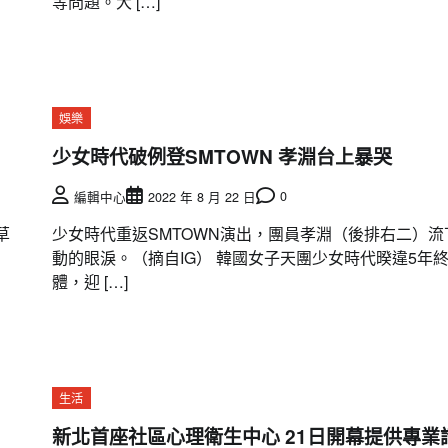
等問題。大 […]
娛樂
少女時代破例登SMTOWN 孝淵台上暴哭
0
編輯中心
2022 年 8 月 22 日
草
少女時代重返SMTOWN演出，團員孝淵（後排右二）流
動的眼淚。（摘自IG） 韓國女子天團少女時代暌違5年
體，迎 […]
生活
新北首座社區心理衛生中心 21日開幕提供專業