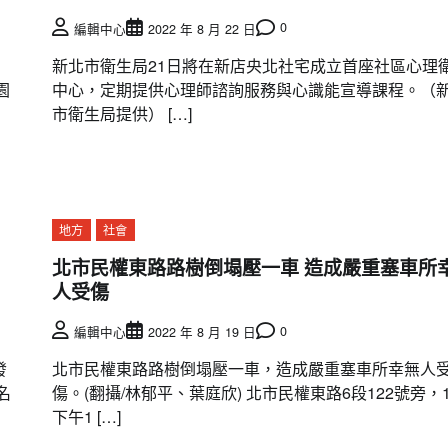
0
編輯中心
2022 年 8 月 22 日
新北市衛生局21日將在新店央北社宅成立首座社區心理
園
中心，定期提供心理師諮詢服務與心識能宣導課程。（
市衛生局提供） […]
地方
社會
北市民權東路路樹倒塌壓一車 造成嚴重塞車所
人受傷
0
編輯中心
2022 年 8 月 19 日
發
北市民權東路路樹倒塌壓一車，造成嚴重塞車所幸無人
名
傷。(翻攝/林郁平、葉庭欣) 北市民權東路6段122號旁，
下午1 […]