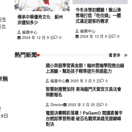
今冬冰雪初體驗！盤山滑
雪場打造「吃住娛」一體
傳承中華優秀文化 薊州
衛生
式滿足遊客的需求
非遺知多少
新北
編輯中心
編輯中心
2024 年 12 月 9 日
0
2024 年 12 月 9 日
0
熱門新聞
看更多
國小英語學習黃金期！翰林雲端學院推出線
上測驗，幫助孩子精準提升英語能力
幸無
編審中心
2025 年 3 月 5 日
0
智慧財運雙加持 東海龍門天聖宮文昌法會
倒數報名
Director
2025 年 2 月 25 日
0
受
電競決賽精彩落幕！PaGamO 閱讀素養平
19日
台燃起學習熱潮 破百名觀眾高雄見證巔峰
對決