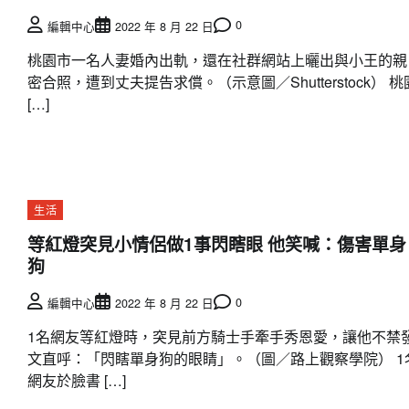
0
編輯中心
2022 年 8 月 22 日
桃園市一名人妻婚內出軌，還在社群網站上曬出與小王的親
密合照，遭到丈夫提告求償。（示意圖／Shutterstock） 桃
[…]
生活
等紅燈突見小情侶做1事閃瞎眼 他笑喊：傷害單身
狗
0
編輯中心
2022 年 8 月 22 日
1名網友等紅燈時，突見前方騎士手牽手秀恩愛，讓他不禁
文直呼：「閃瞎單身狗的眼睛」。（圖／路上觀察學院） 1
網友於臉書 […]