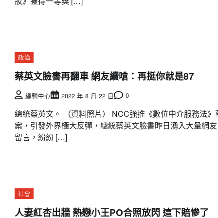
妝》獲得一等獎 […]
政治
蔡英文臉書再翻車 網友續嗆：再挺你就是87
0
編輯中心
2022 年 8 月 22 日
總統蔡英文。 （資料照片） NCC強推《數位中介服務法》
案，引發外界極大反彈，總統蔡英文臉書昨日湧入大量網友
留言，紛紛 […]
社會
人妻紅杏出牆 熱戀小王PO合照放閃 這下賠慘了