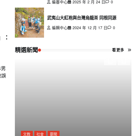
編審中心
2025 年 2 月 24 日
0
武夷山大紅袍與台灣烏龍茶 同根同源
編輯中心
2024 年 12 月 17 日
0
」：
精選新聞
看更多
林男
被誤
文教
社會
要聞