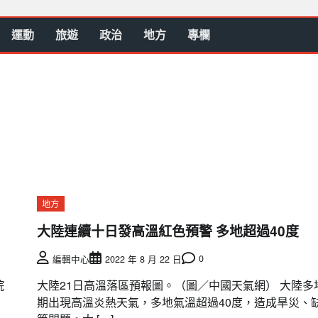
運動
旅遊
政治
地方
專欄
地方
大陸連續十日發高溫紅色預警 多地超過40度
0
編輯中心
2022 年 8 月 22 日
院
大陸21日高溫落區預報圖。（圖／中國天氣網） 大陸多
期出現高溫炎熱天氣，多地氣溫超過40度，造成旱災、