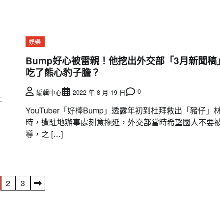
娛樂
Bump好心被雷親！他挖出外交部「3月新聞稿
吃了熊心豹子膽？
0
編輯中心
2022 年 8 月 19 日
上
YouTuber「好棒Bump」透露年初到杜拜救出「豬仔」
時，遭駐地辦事處刻意拖延，外交部當時希望國人不要
導，之 […]
2
3
要聞