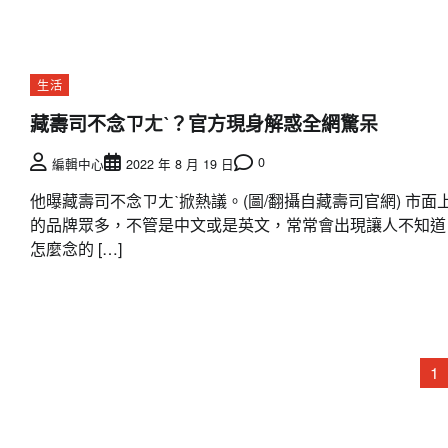
生活
藏壽司不念ㄗㄤˋ？官方現身解惑全網驚呆
0
編輯中心
2022 年 8 月 19 日
他曝藏壽司不念ㄗㄤˋ掀熱議。(圖/翻攝自藏壽司官網) 市面
的品牌眾多，不管是中文或是英文，常常會出現讓人不知道
怎麼念的 […]
文
1
章
分