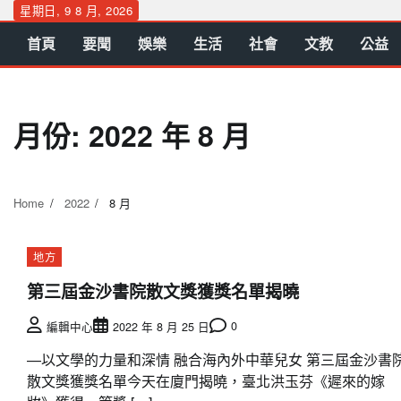
Skip
星期日, 9 8 月, 2026
to
首頁
要聞
娛樂
生活
社會
文教
公益
content
月份:
2022 年 8 月
Home
2022
8 月
地方
第三屆金沙書院散文獎獲獎名單揭曉
0
編輯中心
2022 年 8 月 25 日
—以文學的力量和深情 融合海內外中華兒女 第三屆金沙書
散文獎獲獎名單今天在廈門揭曉，臺北洪玉芬《遲來的嫁