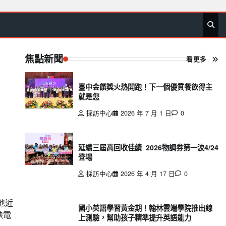
首
要
娛
生
社
文
公
運
旅
政
地
專
頁
聞
樂
活
會
教
益
動
遊
治
方
欄
焦點新聞
看更多
臺中金饌獎火熱開跑！下一個優質餐飲得主
就是您
採訪中心
2026 年 7 月 1 日
0
延續三屆高回收佳績 2026物調券第一波4/24
登場
採訪中心
2026 年 4 月 17 日
0
地近
國小英語學習黃金期！翰林雲端學院推出線
缺電
上測驗，幫助孩子精準提升英語能力