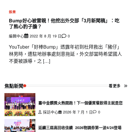
娛樂
Bump好心被雷親！他挖出外交部「3月新聞稿」：吃
了熊心豹子膽？
編輯中心
2022 年 8 月 19 日
0
YouTuber「好棒Bump」透露年初到杜拜救出「豬仔」
林男時，遭駐地辦事處刻意拖延，外交部當時希望國人
不要被誤導，之 […]
焦點新聞
看更多
臺中金饌獎火熱開跑！下一個優質餐飲得主就是您
採訪中心
2026 年 7 月 1 日
0
延續三屆高回收佳績 2026物調券第一波4/24登場