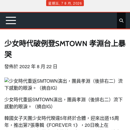
Skip
星期五, 7 8 月, 2026
to
首
要
娛
生
社
文
公
運
旅
政
地
專
content
頁
聞
樂
活
會
教
益
動
遊
治
方
欄
少女時代破例登SMTOWN 孝淵台上暴
哭
發佈於
2022 年 8 月 22 日
少女時代重返SMTOWN演出，團員孝淵（後排右二）流下
感動的眼淚。（摘自IG）
韓國女子天團少女時代暌違5年終於合體，迎來出道15周
年，推出第7張專輯《FOREVER 1》，20日晚上在