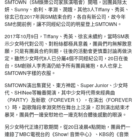
SMTOWN（SM娛樂公司家族演唱會）開唱，因團員除太
妍、Sunny、俞利、孝淵、潤娥，其他3人Tiffany、秀英、
徐玄已在2017年與SM結束合約，各自有新公司，故今年
SM也開前例，讓不同經紀公司的明星登上SMTOWN。
2017年10月9日，Tiffany、秀英、徐玄未續約，當時SM表
示少女時代對公司、對粉絲都極具意義，團員們均無解散意
願，只是有團員合約到期，往後的活動會更慎重討論再做決
定。雖然少女時代8人已分屬4個不同經紀公司，20日在後
台，SM創辦人李秀滿仍給予所有團員擁抱，8人也穿上
SMTOWN字樣的衣服。
SMTOWN演出集寶兒、東方神起、Super Junior、少女時
代、SHINee等輪番開演，其中少女時代帶來經典曲
〈PARTY〉及新歌〈FOREVER 1〉，在演出〈FOREVER
1〉時，副歌階段孝淵突然在舞台上泛淚，忍到演出結束才
暴哭，團員們一邊安慰她也一邊克制合體後感動的眼淚。
另少女時代正逢打歌期間，從20日凌晨4點開始，團員們一
連錄了MBC電視台的《Show! 音樂中心》、KBS的《音樂