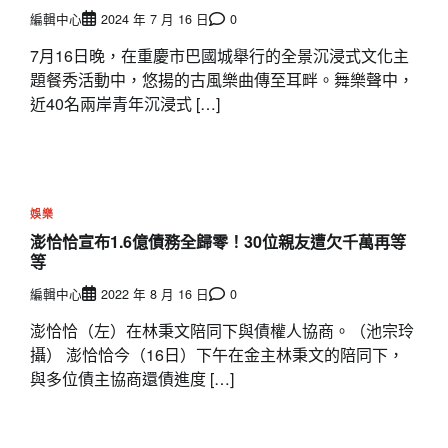
編輯中心
2024 年 7 月 16 日
0
7月16日晚，在重慶市巴國城舉行的全景沉浸式文化主
題餐秀活動中，悠揚的古風樂曲傳至耳畔。舞樂聲中，
近40名兩岸青年沉浸式 […]
娛樂
澎恰恰宣布1.6億債務全歸零！30位親友遭欠千萬再等
等
編輯中心
2022 年 8 月 16 日
0
澎恰恰（左）在林秉文陪同下與債權人協商。（池宗玲
攝） 澎恰恰今（16日）下午在金主林秉文的陪同下，
與多位債主協商還債進度 […]