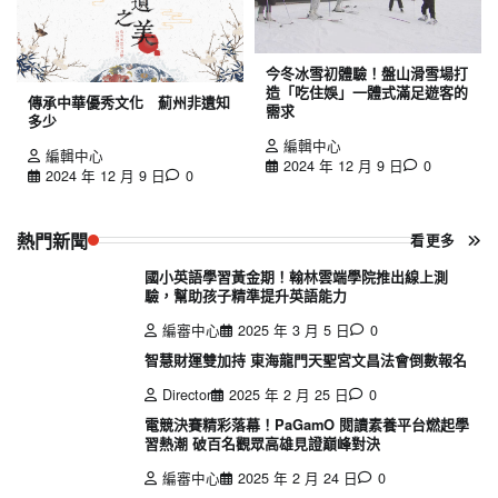
今冬冰雪初體驗！盤山滑雪場打
造「吃住娛」一體式滿足遊客的
傳承中華優秀文化 薊州非遺知
需求
多少
編輯中心
編輯中心
2024 年 12 月 9 日
0
2024 年 12 月 9 日
0
熱門新聞
看更多
國小英語學習黃金期！翰林雲端學院推出線上測
驗，幫助孩子精準提升英語能力
編審中心
2025 年 3 月 5 日
0
智慧財運雙加持 東海龍門天聖宮文昌法會倒數報名
Director
2025 年 2 月 25 日
0
電競決賽精彩落幕！PaGamO 閱讀素養平台燃起學
習熱潮 破百名觀眾高雄見證巔峰對決
編審中心
2025 年 2 月 24 日
0