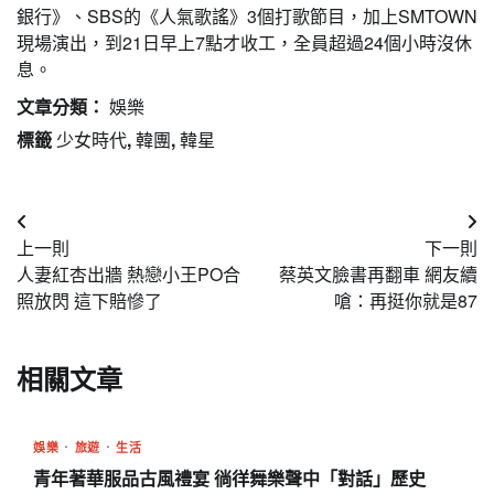
銀行》、SBS的《人氣歌謠》3個打歌節目，加上SMTOWN
現場演出，到21日早上7點才收工，全員超過24個小時沒休
息。
文章分類：
娛樂
標籤
少女時代
,
韓團
,
韓星
文
上一則
下一則
章
人妻紅杏出牆 熱戀小王PO合
蔡英文臉書再翻車 網友續
導
照放閃 這下賠慘了
嗆：再挺你就是87
覽
相關文章
娛樂
旅遊
生活
青年著華服品古風禮宴 徜徉舞樂聲中「對話」歷史