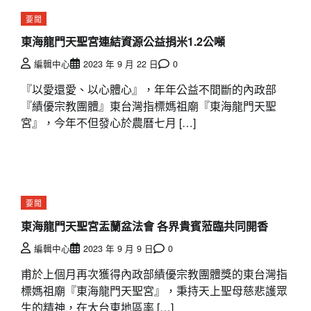
要聞
東海龍門天聖宮連結資源公益捐米1.2公噸
編輯中心
2023 年 9 月 22 日
0
『以愛還愛、以心體心』，年年公益不間斷的內政部
『績優宗教團體』東台灣指標媽祖廟『東海龍門天聖
宮』，今年不但發心於農曆七月 […]
要聞
東海龍門天聖宮盂蘭盆法會 各界貴賓蒞臨共同開香
編輯中心
2023 年 9 月 9 日
0
甫於上個月再次獲得內政部績優宗教團體獎的東台灣指
標媽祖廟『東海龍門天聖宮』，秉持天上聖母慈悲護眾
生的精神，在大台東地區率 […]