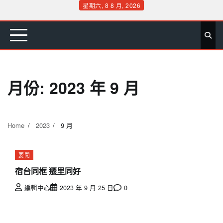
Skip
星期六, 8 8 月, 2026
to
首
要
娛
生
社
文
公
運
旅
政
地
專
content
頁
聞
樂
活
會
教
益
動
遊
治
方
欄
月份:
2023 年 9 月
Home
2023
9 月
要聞
宿台同框 遷里同好
編輯中心
2023 年 9 月 25 日
0