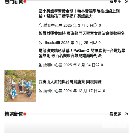
熱門新聞
看更多
國小英語學習黃金期！翰林雲端學院推出線上測
驗，幫助孩子精準提升英語能力
編審中心
2025 年 3 月 5 日
0
智慧財運雙加持 東海龍門天聖宮文昌法會倒數報名
Director
2025 年 2 月 25 日
0
電競決賽精彩落幕！PaGamO 閱讀素養平台燃起學
習熱潮 破百名觀眾高雄見證巔峰對決
編審中心
2025 年 2 月 24 日
0
武夷山大紅袍與台灣烏龍茶 同根同源
編輯中心
2024 年 12 月 17 日
0
精選新聞
看更多