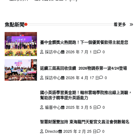
焦點新聞
看更多
臺中金饌獎火熱開跑！下一個優質餐飲得主就是您
採訪中心
2026 年 7 月 1 日
0
延續三屆高回收佳績 2026物調券第一波4/24登場
採訪中心
2026 年 4 月 17 日
0
國小英語學習黃金期！翰林雲端學院推出線上測驗，
幫助孩子精準提升英語能力
編審中心
2025 年 3 月 5 日
0
智慧財運雙加持 東海龍門天聖宮文昌法會倒數報名
Director
2025 年 2 月 25 日
0