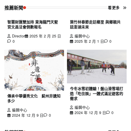
推薦新聞
看更多
智慧財運雙加持 東海龍門天聖
葉竹林春節走訪鄉里 與鄉親共
宮文昌法會倒數報名
話澎湖未來
Director
2025 年 2 月 25 日
編輯中心
0
2025 年 2 月 1 日
0
今冬冰雪初體驗！盤山滑雪場打
造「吃住娛」一體式滿足遊客的
傳承中華優秀文化 薊州非遺知
需求
多少
編輯中心
編輯中心
2024 年 12 月 9 日
0
2024 年 12 月 9 日
0