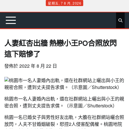
Skip
星期五, 7 8 月, 2026
to
首
要
娛
生
社
文
公
運
旅
政
地
專
content
頁
聞
樂
活
會
教
益
動
遊
治
方
欄
人妻紅杏出牆 熱戀小王PO合照放閃
這下賠慘了
發佈於
2022 年 8 月 22 日
桃園市一名人妻婚內出軌，還在社群網站上曬出與小王的親
密合照，遭到丈夫提告求償。（示意圖／Shutterstock）
桃園一名已婚女子與男性好友出軌，大膽在社群網站曬合照
放閃，人夫不甘婚姻破裂，怒控2人侵害配偶權。桃園地院