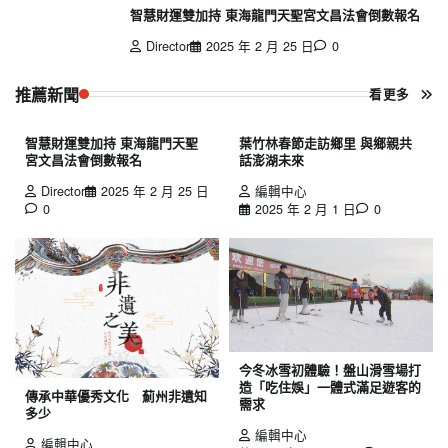
智慧財運雙加持 東海龍門天聖宮文昌法會倒數報名
Director
2025 年 2 月 25 日
0
推薦新聞
看更多
智慧財運雙加持 東海龍門天聖
葉竹林春節走訪鄉里 與鄉親共
宮文昌法會倒數報名
話澎湖未來
Director
2025 年 2 月 25 日
編輯中心
0
2025 年 2 月 1 日
0
今冬冰雪初體驗！盤山滑雪場打
造「吃住娛」一體式滿足遊客的
傳承中華優秀文化 薊州非遺知
需求
多少
編輯中心
編輯中心