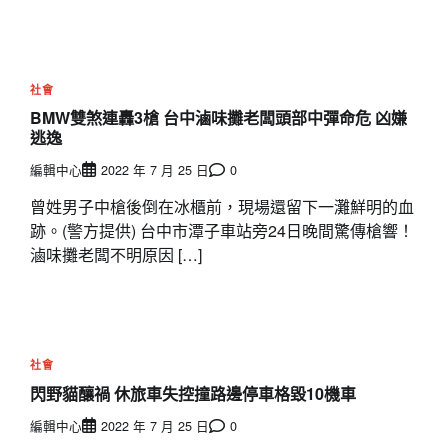
社會
BMW雙煞連轟3槍 台中滷味攤老闆頭部中彈命危 凶嫌
逃逸
編輯中心
2022 年 7 月 25 日
0
曾姓男子中槍後倒在冰櫃前，現場還留下一灘鮮明的血
跡。(警方提供) 台中市潭子車站旁24日晚間驚傳槍響！
滷味攤老闆不明原因 […]
社會
閃野貓釀禍 休旅車失控撞路邊停車格毀10機車
編輯中心
2022 年 7 月 25 日
0