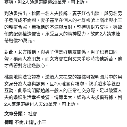
審結，判2人須連帶賠償20萬元。可上訴。
判決書指出，桃園一名人夫控訴，妻子紅杏出牆，與另名男
子發展成不倫戀，妻子甚至在個人的社群帳號上曬出與小王
的親密合照，無視他的不滿與反對，堅持與對方交往，導致
他的配偶權遭侵害，承受巨大的精神壓力，故向2人請求連
帶賠償20萬元。
對此，女方辯稱，與男子僅是好朋友關係，男子也異口同
聲，稱兩人為朋友，而女方會在與丈夫爭吵時找他訴苦，他
才帶著對方出遊散心。
桃園地院法官認為，透過人夫提交的證據可證明圖片中的男
女身分為人妻與該男，且2人確實有親吻、親手戲水等親密
互動，此舉均明顯逾越一般人的正常社交分際，足以破獲人
夫的婚姻生活幸福美滿，情節重大，認為人夫求償有據，判
2人應連帶給付人夫20萬元。可上訴。
文章分類：
社會
標籤
不倫
,
出軌
,
小王