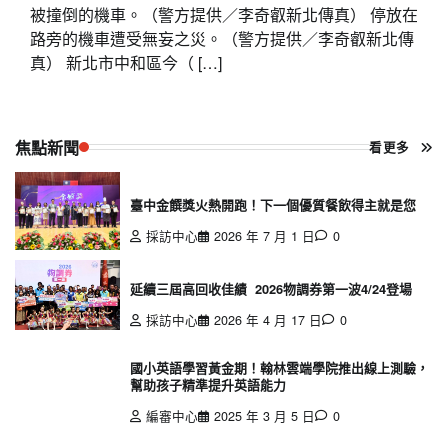
被撞倒的機車。（警方提供／李奇叡新北傳真） 停放在
路旁的機車遭受無妄之災。（警方提供／李奇叡新北傳
真） 新北市中和區今（ […]
焦點新聞
看更多
臺中金饌獎火熱開跑！下一個優質餐飲得主就是您
採訪中心
2026 年 7 月 1 日
0
延續三屆高回收佳績 2026物調券第一波4/24登場
採訪中心
2026 年 4 月 17 日
0
國小英語學習黃金期！翰林雲端學院推出線上測驗，
幫助孩子精準提升英語能力
編審中心
2025 年 3 月 5 日
0