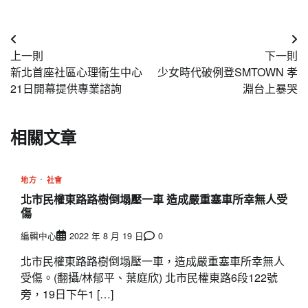
文
上一則
下一則
章
新北首座社區心理衛生中心
少女時代破例登SMTOWN 孝
導
21日開幕提供專業諮詢
淵台上暴哭
覽
相關文章
地方
社會
北市民權東路路樹倒塌壓一車 造成嚴重塞車所幸無人受
傷
編輯中心
2022 年 8 月 19 日
0
北市民權東路路樹倒塌壓一車，造成嚴重塞車所幸無人
受傷。(翻攝/林郁平、葉庭欣) 北市民權東路6段122號
旁，19日下午1 […]