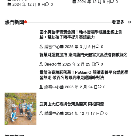
2024 年 12 月 9 日
0
2024 年 12 月 9 日
0
熱門新聞
看更多
國小英語學習黃金期！翰林雲端學院推出線上測
驗，幫助孩子精準提升英語能力
編審中心
2025 年 3 月 5 日
0
智慧財運雙加持 東海龍門天聖宮文昌法會倒數報名
Director
2025 年 2 月 25 日
0
電競決賽精彩落幕！PaGamO 閱讀素養平台燃起學
習熱潮 破百名觀眾高雄見證巔峰對決
編審中心
2025 年 2 月 24 日
0
武夷山大紅袍與台灣烏龍茶 同根同源
編輯中心
2024 年 12 月 17 日
0