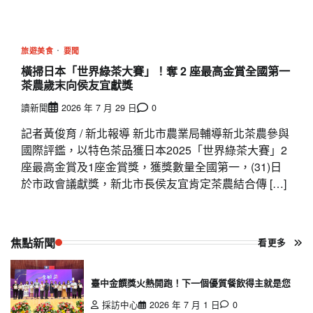
旅遊美食
要聞
橫掃日本「世界綠茶大賽」！奪 2 座最高金賞全國第一
茶農歲末向侯友宜獻獎
讀新聞
2026 年 7 月 29 日
0
記者黃俊育 / 新北報導 新北市農業局輔導新北茶農參與
國際評鑑，以特色茶品獲日本2025「世界綠茶大賽」2
座最高金賞及1座金賞獎，獲獎數量全國第一，(31)日
於市政會議獻獎，新北市長侯友宜肯定茶農結合傳 […]
焦點新聞
看更多
臺中金饌獎火熱開跑！下一個優質餐飲得主就是您
採訪中心
2026 年 7 月 1 日
0