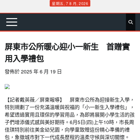
Skip
星期五, 7 8 月, 2026
to
首
要
娛
生
社
文
公
運
旅
政
地
專
content
頁
聞
樂
活
會
教
益
動
遊
治
方
欄
屏東市公所暖心迎小一新生 首贈實
用入學禮包
發佈於
2025 年 6 月 19 日
【記者戴英薇／屏東報導】 屏東市公所為迎接新生入學，
特別規劃了一份充滿溫暖與祝福的「小一新生入學禮包」，
希望透過實用且環保的學習用品，為即將展開小學生活的孩
子們增添儀式感與美好期待。6月5日(四)上午10時，市長周
佳琪特別前往美金幼兒園，向學童致贈這份精心準備的禮
包，象徵城市對下一代成長歷程的溫柔守候與深切關懷。