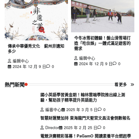
今冬冰雪初體驗！盤山滑雪場打
造「吃住娛」一體式滿足遊客的
傳承中華優秀文化 薊州非遺知
需求
多少
編輯中心
編輯中心
2024 年 12 月 9 日
0
2024 年 12 月 9 日
0
熱門新聞
看更多
國小英語學習黃金期！翰林雲端學院推出線上測
驗，幫助孩子精準提升英語能力
編審中心
2025 年 3 月 5 日
0
智慧財運雙加持 東海龍門天聖宮文昌法會倒數報名
Director
2025 年 2 月 25 日
0
電競決賽精彩落幕！PaGamO 閱讀素養平台燃起學