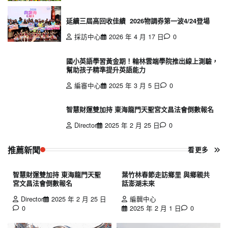
延續三屆高回收佳績 2026物調券第一波4/24登場
採訪中心
2026 年 4 月 17 日
0
國小英語學習黃金期！翰林雲端學院推出線上測驗，
幫助孩子精準提升英語能力
編審中心
2025 年 3 月 5 日
0
智慧財運雙加持 東海龍門天聖宮文昌法會倒數報名
Director
2025 年 2 月 25 日
0
推薦新聞
看更多
智慧財運雙加持 東海龍門天聖
葉竹林春節走訪鄉里 與鄉親共
宮文昌法會倒數報名
話澎湖未來
Director
2025 年 2 月 25 日
編輯中心
0
2025 年 2 月 1 日
0