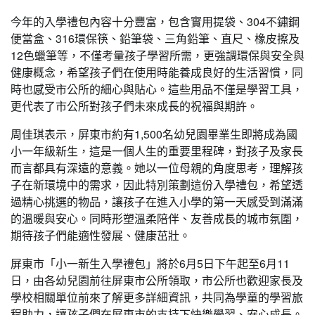
今年的入學禮包內容十分豐富，包含實用提袋、304不鏽鋼
便當盒、316環保筷、鉛筆袋、三角鉛筆、直尺、橡皮擦及
12色蠟筆等，不僅考量孩子學習所需，更強調環保與安全與
健康概念，希望孩子們在使用時能養成良好的生活習慣，同
時也感受市公所的細心與貼心。這些用品不僅是學習工具，
更代表了市公所對孩子們未來成長的祝福與期許。
周佳琪表示，屏東市約有1,500名幼兒園畢業生即將成為國
小一年級新生，這是一個人生的重要里程碑，對孩子及家長
而言都具有深遠的意義。她以一位母親的角度思考，理解孩
子在新環境中的需求，因此特別策劃這份入學禮包，希望透
過精心挑選的物品，讓孩子在進入小學的第一天感受到滿滿
的溫暖與安心。同時形塑溫柔陪伴、友善成長的城市氛圍，
期待孩子們能適性發展、健康茁壯。
屏東市「小一新生入學禮包」將於6月5日下午起至6月11
日，由各幼兒園前往屏東市公所領取，市公所也歡迎家長及
學校相關單位前來了解更多詳細資訊，共同為學童的學習旅
程助力，讓孩子們在屏東市的支持下快樂學習、安心成長。