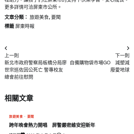
更多詳情可洽屏東市公所。
文章分類：
旅遊美食
,
要聞
標籤
屏東時報
文
上一則
下一則
章
新北市政府警察局板橋分局廖
自備購物袋市場GO 減塑減
導
世宗巡佐因公死亡 警專校友
廢愛地球
總會前往慰問
覽
相關文章
旅遊美食
要聞
跨年晚會熱力開唱 屏警嚴密維安迎新年