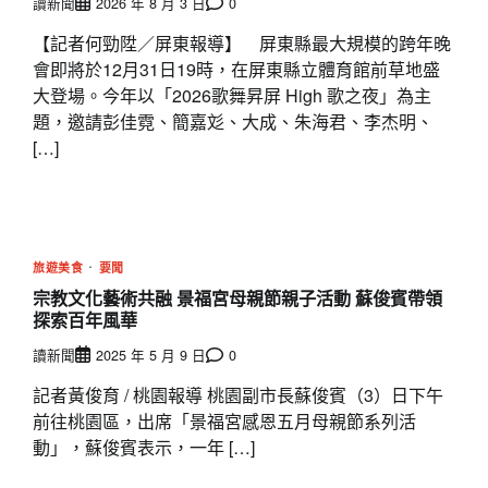
讀新聞
2026 年 8 月 3 日
0
【記者何勁陞／屏東報導】 屏東縣最大規模的跨年晚
會即將於12月31日19時，在屏東縣立體育館前草地盛
大登場。今年以「2026歌舞昇屏 High 歌之夜」為主
題，邀請彭佳霓、簡嘉彣、大成、朱海君、李杰明、
[…]
旅遊美食
要聞
宗教文化藝術共融 景福宮母親節親子活動 蘇俊賓帶領
探索百年風華
讀新聞
2025 年 5 月 9 日
0
記者黃俊育 / 桃園報導 桃園副市長蘇俊賓（3）日下午
前往桃園區，出席「景福宮感恩五月母親節系列活
動」，蘇俊賓表示，一年 […]