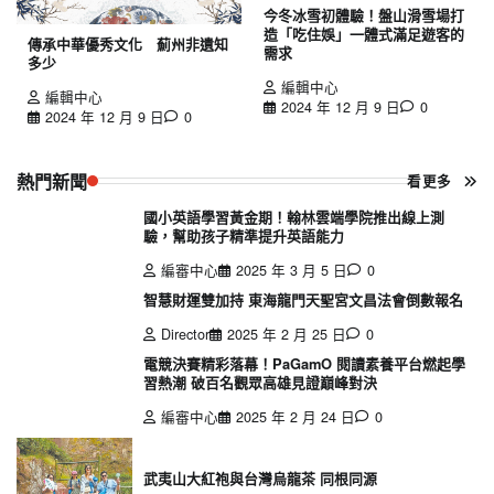
今冬冰雪初體驗！盤山滑雪場打
造「吃住娛」一體式滿足遊客的
傳承中華優秀文化 薊州非遺知
需求
多少
編輯中心
編輯中心
2024 年 12 月 9 日
0
2024 年 12 月 9 日
0
熱門新聞
看更多
國小英語學習黃金期！翰林雲端學院推出線上測
驗，幫助孩子精準提升英語能力
編審中心
2025 年 3 月 5 日
0
智慧財運雙加持 東海龍門天聖宮文昌法會倒數報名
Director
2025 年 2 月 25 日
0
電競決賽精彩落幕！PaGamO 閱讀素養平台燃起學
習熱潮 破百名觀眾高雄見證巔峰對決
編審中心
2025 年 2 月 24 日
0
武夷山大紅袍與台灣烏龍茶 同根同源