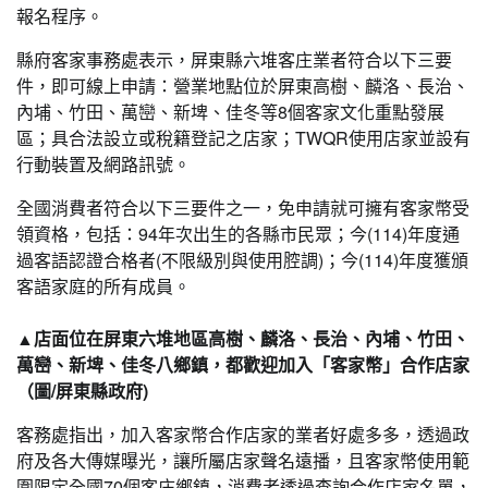
報名程序。
縣府客家事務處表示，屏東縣六堆客庄業者符合以下三要
件，即可線上申請：營業地點位於屏東高樹、麟洛、長治、
內埔、竹田、萬巒、新埤、佳冬等8個客家文化重點發展
區；具合法設立或稅籍登記之店家；TWQR使用店家並設有
行動裝置及網路訊號。
全國消費者符合以下三要件之一，免申請就可擁有客家幣受
領資格，包括：94年次出生的各縣市民眾；今(114)年度通
過客語認證合格者(不限級別與使用腔調)；今(114)年度獲頒
客語家庭的所有成員。
▲店面位在屏東六堆地區高樹、麟洛、長治、內埔、竹田、
萬巒、新埤、佳冬八鄉鎮，都歡迎加入「客家幣」合作店家
（圖/屏東縣政府)
客務處指出，加入客家幣合作店家的業者好處多多，透過政
府及各大傳媒曝光，讓所屬店家聲名遠播，且客家幣使用範
圍限定全國70個客庄鄉鎮，消費者透過查詢合作店家名單，