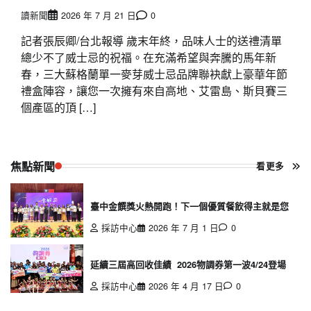
讀新聞
2026 年 7 月 21 日
0
記者張辰卿/台北報導 歲末年終，品味人士的送禮清單
總少不了威士忌的祝福。在充滿希望與奔騰的馬年新
春，三大蘇格蘭單一麥芽威士忌品牌聯袂獻上豪華年節
禮盒陣容，讓您一次擁有來自高地、艾雷島、斯貝賽三
個產區的頂 […]
焦點新聞
看更多
臺中金饌獎火熱開跑！下一個優質餐飲得主就是您
採訪中心
2026 年 7 月 1 日
0
延續三屆高回收佳績 2026物調券第一波4/24登場
採訪中心
2026 年 4 月 17 日
0