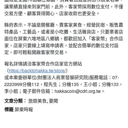
讓業績直接來到家門前，此外，客家幣採用數位支付，不僅
交易方便、顧客買得開心、店家收款也更安全。
縣府表示，不論是開餐廳、賣客家美食、經營民宿、販售農
特產品、工藝品，或者是小吃攤、生活雜貨店，只要業者店
面位在屏東六堆地區八鄉鎮，都歡迎加入「客家幣」合作店
家，店家只要線上填寫申請表，並配合簡單的數位支付設
定，即可輕鬆開啟客家幣交易。
報名詳情請洽客家幣合作店家官方網站
（
https://backtohakka.tw/store/
）
或本案委辦單位(財團法人商業發展研究院)服務電話：07-
2223999分機112，程先生；分機135，王小姐；分機133，
李小姐；電子郵件信箱：
hakkacoin@cdri.org.tw
。
文章分類：
旅遊美食
,
要聞
標籤
屏東時報