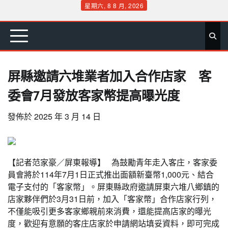
Skip
星期六, 8 8 月, 2026
to
首
要
娛
生
社
文
公
運
旅
政
地
專
content
頁
聞
樂
活
會
教
益
動
遊
治
方
欄
屏縣邀請六堆業者加入合作店家 客
委會7月發放客家幣提高曝光度
發佈於
2025 年 3 月 14 日
【記者范家豪／屏東報導】 為鼓勵青年走入客庄，客家委
員會將於114年7月1日正式推出面額新臺幣1,000元、結合
電子支付的「客家幣」。屏東縣政府邀請屏東六堆八鄉鎮的
店家夥伴們於3月31日前，加入「客家幣」合作店家行列，
不僅能吸引更多客家鄉親前來消費，還能提高店家的曝光
度，歡迎有意願的客庄店家於申請網站填妥資料，即可完成