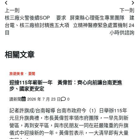
文
上一則
下一則
章
核三廠火警後續SOP 要求
屏東縣心理衛生專業團隊 建
導
台電、核三廠檢討精進五大項
立精神醫療緊急處置機制 24
目
小時供諮詢
覽
相關文章
旅遊美食
要聞
迎接115年嶄新一年 黃偉哲：齊心向前讓台南更進
步、國家更安定
讀新聞
2026 年 7 月 23 日
0
記者許旗成/台南報導 台南市政府今（1）日舉辦115年
元旦升旗典禮，市長黃偉哲率領市府團隊，一早先到新
營區，再到安平區，與市民朋友一同在莊嚴隆重的升旗
儀式中迎接新的一年。黃偉哲表示，一大清早即有大量