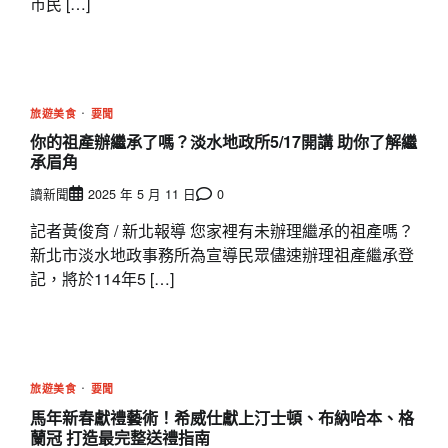
市民 […]
旅遊美食
要聞
你的祖產辦繼承了嗎？淡水地政所5/17開講 助你了解繼
承眉角
讀新聞
2025 年 5 月 11 日
0
記者黃俊育 / 新北報導 您家裡有未辦理繼承的祖產嗎？
新北市淡水地政事務所為宣導民眾儘速辦理祖產繼承登
記，將於114年5 […]
旅遊美食
要聞
馬年新春獻禮藝術！希威仕獻上汀士頓、布納哈本、格
蘭冠 打造最完整送禮指南