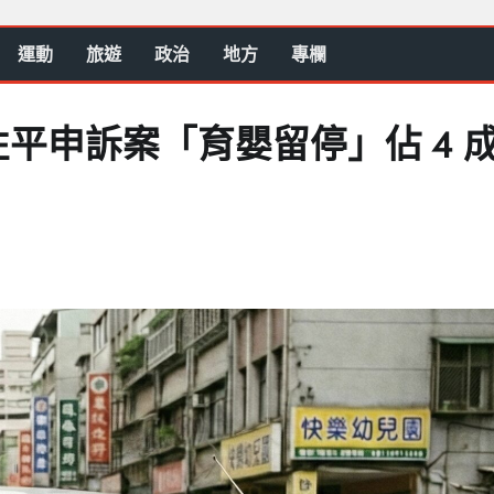
運動
旅遊
政治
地方
專欄
平申訴案「育嬰留停」佔 4 成