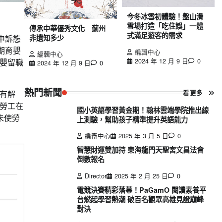
今冬冰雪初體驗！盤山滑
雪場打造「吃住娛」一體
傳承中華優秀文化 薊州
式滿足遊客的需求
非遺知多少
申訴態
期育嬰
編輯中心
編輯中心
2024 年 12 月 9 日
0
嬰留職
2024 年 12 月 9 日
0
熱門新聞
看更多
有解
勞工在
國小英語學習黃金期！翰林雲端學院推出線
未使勞
上測驗，幫助孩子精準提升英語能力
編審中心
2025 年 3 月 5 日
0
智慧財運雙加持 東海龍門天聖宮文昌法會
倒數報名
Director
2025 年 2 月 25 日
0
電競決賽精彩落幕！PaGamO 閱讀素養平
台燃起學習熱潮 破百名觀眾高雄見證巔峰
對決