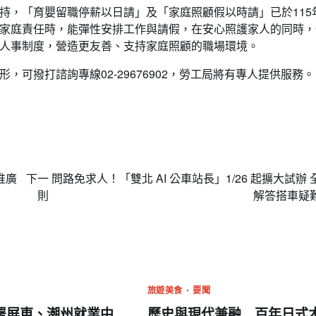
持，「育嬰留職停薪以日請」及「家庭照顧假以時請」已於115
名間高山茶製茶第三代[融合]政和白茶 
家庭責任時，能彈性安排工作與請假，在安心照護家人的同時，
立國際新品牌
人事制度，營造更友善、支持家庭照顧的職場環境。
編輯中心
2024 年 12 月 17 日
0
可撥打諮詢專線02-29676902，勞工局將有專人提供服務。
推廣
下一
問路免求人！「雙北 AI 公車站長」1/26 起擴大試辦 
則
解答搭車疑
旅遊美食
要聞
署屏東、潮州就業中
歷史與現代兼融 百年日式