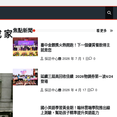
首
要
娛
生
社
文
公
運
旅
政
地
專
頁
聞
樂
活
會
教
益
動
遊
治
方
欄
焦點新聞
看更多
 家
臺中金饌獎火熱開跑！下一個優質餐飲得主
就是您
採訪中心
2026 年 7 月 1 日
0
延續三屆高回收佳績 2026物調券第一波4/24
登場
採訪中心
2026 年 4 月 17 日
0
國小英語學習黃金期！翰林雲端學院推出線
上測驗，幫助孩子精準提升英語能力