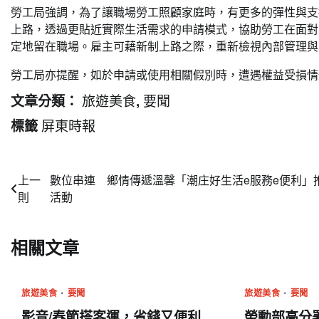
勞工局強調，為了讓職場勞工照顧家庭時，有更多的彈性與支
上路，透過更貼近實際生活需求的申請模式，協助勞工在面對
定地留在職場。雇主可藉新制上路之際，重新檢視內部管理與
勞工局亦提醒，如於申請或使用相關假別時，遭遇權益受損情形，
旅遊美食
要聞
文章分類：
,
屏東時報
標籤
文
上一
數位串連 鄉情傳遞溫馨「潮庄好生活e服務e便利」
則
活動
章
導
相關文章
覽
旅遊美食
要聞
旅遊美食
要聞
影音/春節搭客運，省錢又便利
勞動部高分