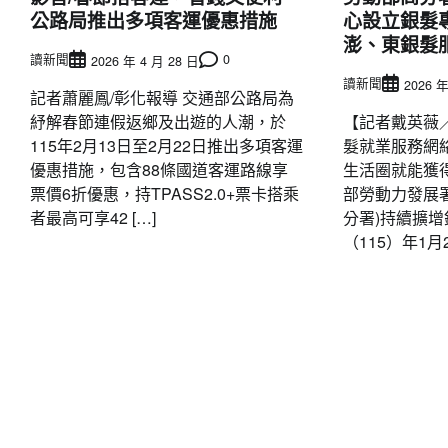
公路局推出多項客運優惠措施
心設立銀髮
澎、東銀髮
讀新聞
0
2026 年 4 月 28 日
讀新聞
2026 年
記者蕭麗鳳/彰化報導 交通部公路局為
紓解春節連假返鄉及出遊的人潮，於
【記者戴英薇
115年2月13日至2月22日推出多項客運
髮就業服務網
優惠措施，包含88條國道客運路線享
生活圈就能獲
票價6折優惠，持TPASS2.0+票卡搭乘
部勞動力發展
者最高可享42 […]
分署)持續擴
（115）年1月