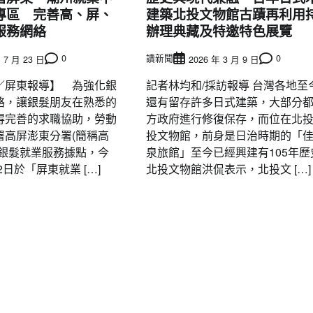
專區 完善高、屏、
建築北投文物館古蹟再利用
服務網絡
辦理典藏及特邀特色展覽
0
讀新聞
0
 7 月 23 日
2026 年 3 月 9 日
／屏東報導】 為強化銀
記者林均和/採訪報導 台灣各地至
絡，讓銀髮朋友在熟悉的
還有留存許多日式建築，大部分
得完善的求職協助，勞動
方政府進行修復保存，而位在北
署高屏澎東分署(簡稱高
投文物館，前身是日治時期的「
增銀髮就業服務據點，今
泉旅館」至今已經興建有105年歷
2日於「屏東就業 […]
北投文物館洪侃表示，北投文 […]