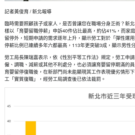
記者黃俊育 / 新北報導
臨時需要照顧孩子或家人，是否曾讓您在職場分身乏術？新北
樣以「育嬰留職停薪」申訴40件佔比最高，約佔41%，而家
留停外，短期申請的需求逐年上升，顯示勞工對於「彈性運用
停薪比例已連續多年六都最高，113年更突破3成，顯示男性
勞工局長陳瑞嘉表示，依《性別平等工作法》規定，勞工申請
僱、調職、減薪或其他不利處分，也必須讓育嬰留停期滿的員
育嬰留停復職後，在新部門尚未能顯現其工作表現優劣情形下
工「實質復職」，經勞工局調查後已依法裁罰。