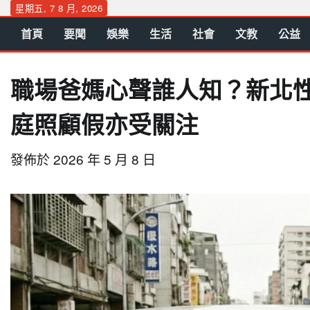
Skip
星期五, 7 8 月, 2026
to
首頁
要聞
娛樂
生活
社會
文教
公益
content
職場爸媽心聲誰人知？新北性
庭照顧假亦受關注
發佈於
2026 年 5 月 8 日