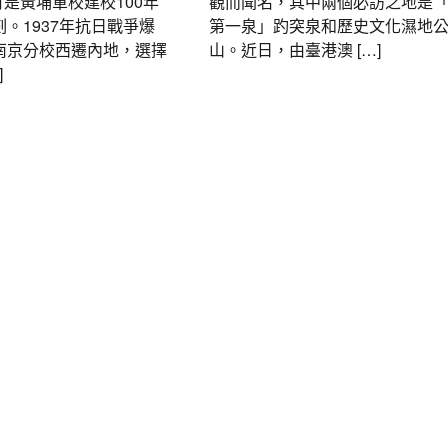
6月是黃埔軍校建校100年
觀而聞名，其中兩個必訪之地是
。1937年抗日戰爭爆
第一泉」趵突泉和歷史文化濕地
南京分校西遷內地，選擇
山。近日，由臺港澳 […]
]
要聞