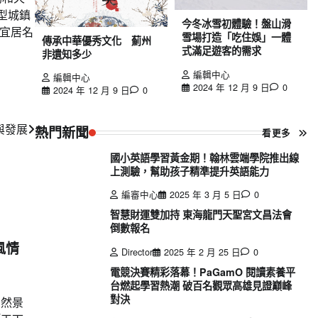
型城鎮
今冬冰雪初體驗！盤山滑
宜居名
雪場打造「吃住娛」一體
傳承中華優秀文化 薊州
式滿足遊客的需求
非遺知多少
編輯中心
編輯中心
2024 年 12 月 9 日
0
2024 年 12 月 9 日
0
與發展
熱門新聞
看更多
國小英語學習黃金期！翰林雲端學院推出線
上測驗，幫助孩子精準提升英語能力
編審中心
2025 年 3 月 5 日
0
智慧財運雙加持 東海龍門天聖宮文昌法會
倒數報名
風情
Director
2025 年 2 月 25 日
0
電競決賽精彩落幕！PaGamO 閱讀素養平
台燃起學習熱潮 破百名觀眾高雄見證巔峰
對決
自然景