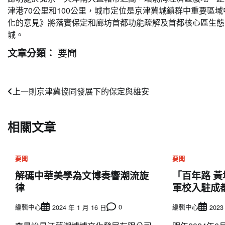
津港70公里和100公里，城市定位是京津冀城鎮群中重要區域
化的意見》將落實保定和廊坊首都功能疏解及首都核心區生態
城。
要聞
文章分類：
文
上一則
京津冀協同發展下的保定與雄安
章
相關文章
導
覽
要聞
要聞
解碼中華美學為文博奏響潮流旋
「百年路 
律
軍校入駐成
編輯中心
0
編輯中心
2024 年 1 月 16 日
2023