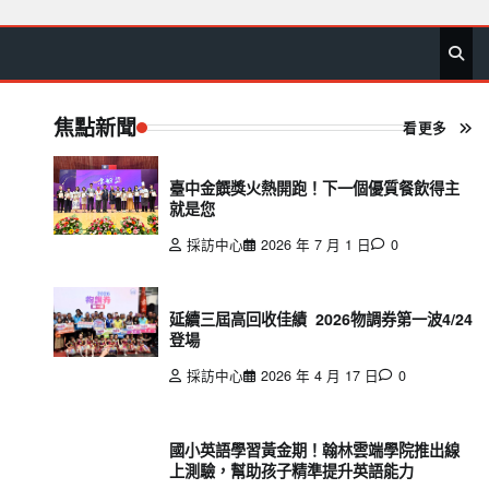
首
要
娛
生
社
文
公
運
旅
政
地
專
頁
聞
樂
活
會
教
益
動
遊
治
方
欄
焦點新聞
看更多
臺中金饌獎火熱開跑！下一個優質餐飲得主
就是您
採訪中心
2026 年 7 月 1 日
0
延續三屆高回收佳績 2026物調券第一波4/24
登場
採訪中心
2026 年 4 月 17 日
0
國小英語學習黃金期！翰林雲端學院推出線
上測驗，幫助孩子精準提升英語能力