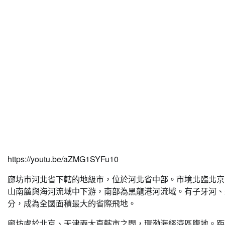
https://youtu.be/aZMG1SYFu10
廊坊市河北省下轄的地級市，位於河北省中部。市境北臨北京
山南麓與海河流域中下游，南部為黑龍港河流域。有子牙河、
分，成為全國面積最大的省際飛地。
廊坊處於北京、天津兩大直轄市之間，環渤海經濟區腹地。距