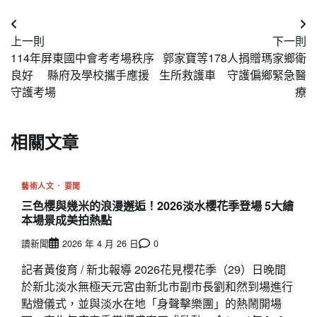
文
上一則
下一則
章
114年屏東國中會考考場秩序
郭家寶等178人捐贈瑪家鄉衛
導
良好 縣府及學校攜手應援
生所救護車 守護偏鄉緊急醫
守護考場
療
覽
相關文章
藝術人文
要聞
三色櫻與幾米的浪漫邂逅！2026淡水櫻花季登場 5大繪
本場景成美拍熱點
讀新聞
2026 年 4 月 26 日
0
記者黃俊育 / 新北報導 2026花見櫻花季（29）日晚間
於新北淡水無極天元宮由新北市副市長劉和然到場進行
點燈儀式，並與淡水在地「身聲擊樂團」的熱鬧開場