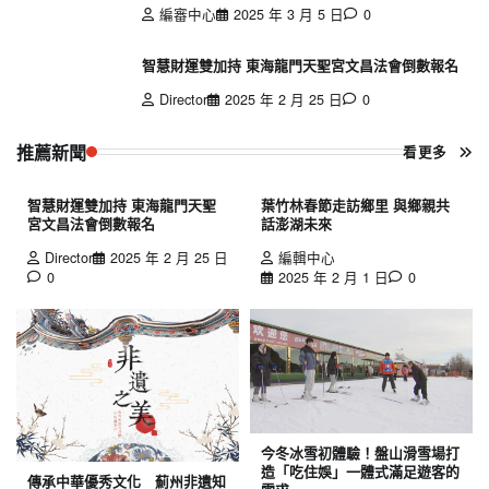
編審中心
2025 年 3 月 5 日
0
智慧財運雙加持 東海龍門天聖宮文昌法會倒數報名
Director
2025 年 2 月 25 日
0
推薦新聞
看更多
智慧財運雙加持 東海龍門天聖
葉竹林春節走訪鄉里 與鄉親共
宮文昌法會倒數報名
話澎湖未來
Director
2025 年 2 月 25 日
編輯中心
0
2025 年 2 月 1 日
0
今冬冰雪初體驗！盤山滑雪場打
造「吃住娛」一體式滿足遊客的
傳承中華優秀文化 薊州非遺知