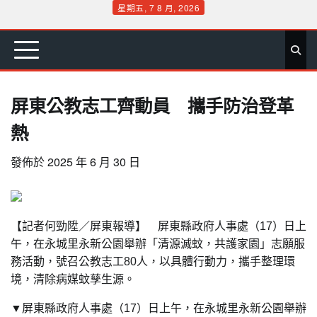
Skip
星期五, 7 8 月, 2026
to
首
要
娛
生
社
文
公
運
旅
政
地
專
content
頁
聞
樂
活
會
教
益
動
遊
治
方
欄
屏東公教志工齊動員 攜手防治登革
熱
發佈於
2025 年 6 月 30 日
【記者何勁陞／屏東報導】 屏東縣政府人事處（17）日上
午，在永城里永新公園舉辦「清源滅蚊，共護家園」志願服
務活動，號召公教志工80人，以具體行動力，攜手整理環
境，清除病媒蚊孳生源。
▼
屏東縣政府人事處（17）日上午，在永城里永新公園舉辦