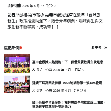
讀新聞
2025 年 5 月 16 日
0
記者邱猷權/嘉市報導 嘉義市觀光經濟在近年「舊城創
新生」政策推波助瀾下，結合青年創業、場域再生與文
旅創新不斷攀高，成功帶 […]
焦點新聞
看更多
臺中金饌獎火熱開跑！下一個優質餐飲得主就是您
採訪中心
2026 年 7 月 1 日
0
延續三屆高回收佳績 2026物調券第一波4/24登場
採訪中心
2026 年 4 月 17 日
0
國小英語學習黃金期！翰林雲端學院推出線上測驗，
幫助孩子精準提升英語能力