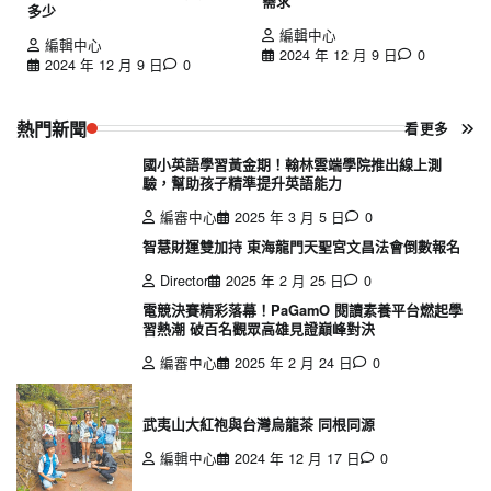
需求
多少
編輯中心
編輯中心
2024 年 12 月 9 日
0
2024 年 12 月 9 日
0
熱門新聞
看更多
國小英語學習黃金期！翰林雲端學院推出線上測
驗，幫助孩子精準提升英語能力
編審中心
2025 年 3 月 5 日
0
智慧財運雙加持 東海龍門天聖宮文昌法會倒數報名
Director
2025 年 2 月 25 日
0
電競決賽精彩落幕！PaGamO 閱讀素養平台燃起學
習熱潮 破百名觀眾高雄見證巔峰對決
編審中心
2025 年 2 月 24 日
0
武夷山大紅袍與台灣烏龍茶 同根同源
編輯中心
2024 年 12 月 17 日
0