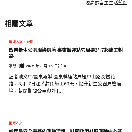
導
現高齡自主生活藍圖
覽
相關文章
藝術人文
要聞
改善新生公園周邊環境 臺東轉運站旁周邊3/17起施工封
路
讀新聞
2025 年 3 月 15 日
0
記者池文中/臺東報導 臺東轉運站周邊中山路及鐵花
路，3月17日起將封閉施工60天，提升新生公園周邊環
境，封閉期間公車與計 […]
藝術人文
給居民安全完善的活動環境 壯圍功勞社區活動中心新