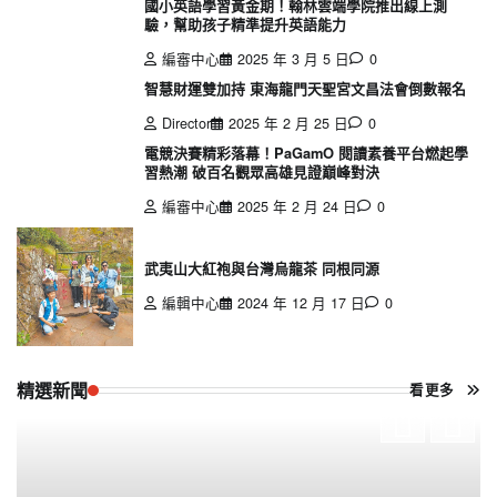
國小英語學習黃金期！翰林雲端學院推出線上測
驗，幫助孩子精準提升英語能力
編審中心
2025 年 3 月 5 日
0
智慧財運雙加持 東海龍門天聖宮文昌法會倒數報名
Director
2025 年 2 月 25 日
0
電競決賽精彩落幕！PaGamO 閱讀素養平台燃起學
習熱潮 破百名觀眾高雄見證巔峰對決
編審中心
2025 年 2 月 24 日
0
武夷山大紅袍與台灣烏龍茶 同根同源
編輯中心
2024 年 12 月 17 日
0
精選新聞
看更多