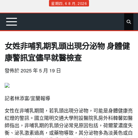
Skip
星期四, 6 8 月, 2026
to
首
要
娛
生
社
文
公
運
旅
政
地
專
content
頁
聞
樂
活
會
教
益
動
遊
治
方
欄
女姓非哺乳期乳頭出現分泌物 身體健
康警訊宜儘早就醫檢查
發佈於
2025 年 5 月 19 日
記者林添富/宜蘭報導
女性在非哺乳期間，若乳頭出現分泌物，可能是身體健康亮
紅燈的警訊。國立陽明交通大學附設醫院乳房外科韓馨如醫
師指出，非哺乳期的乳頭分泌常見原因包括，荷爾蒙濃度失
衡、泌乳激素過高，或藥物導致，其分泌物多為淡黃色或白