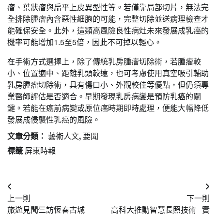
瘤、葉狀瘤與扁平上皮異型性等。若僅靠局部切片，無法完
全排除腫瘤內含惡性細胞的可能，完整切除並送病理檢查才
能確保安全。此外，這類高風險良性病灶未來發展成乳癌的
機率可能增加1.5至5倍，因此不可掉以輕心。
在手術方式選擇上，除了傳統乳房腫瘤切除術，若腫瘤較
小、位置適中、距離乳頭較遠，也可考慮使用真空吸引輔助
乳房腫瘤切除術，具有傷口小、外觀較佳等優點，但仍須專
業醫師評估是否適合。早期發現乳房病變是預防乳癌的關
鍵。若能在癌前病變或原位癌時期即時處理，便能大幅降低
發展成侵襲性乳癌的風險。
文章分類：
藝術人文
,
要聞
標籤
屏東時報
文
上一則
下一則
章
旅遊見聞∕三訪恆春古城
高科大推動智慧長照技術 實