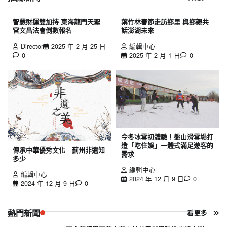
智慧財運雙加持 東海龍門天聖
葉竹林春節走訪鄉里 與鄉親共
宮文昌法會倒數報名
話澎湖未來
Director
2025 年 2 月 25 日
編輯中心
0
2025 年 2 月 1 日
0
今冬冰雪初體驗！盤山滑雪場打
造「吃住娛」一體式滿足遊客的
傳承中華優秀文化 薊州非遺知
需求
多少
編輯中心
編輯中心
2024 年 12 月 9 日
0
2024 年 12 月 9 日
0
熱門新聞
看更多