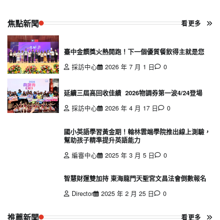
焦點新聞
看更多
臺中金饌獎火熱開跑！下一個優質餐飲得主就是您
採訪中心
2026 年 7 月 1 日
0
延續三屆高回收佳績 2026物調券第一波4/24登場
採訪中心
2026 年 4 月 17 日
0
國小英語學習黃金期！翰林雲端學院推出線上測驗，
幫助孩子精準提升英語能力
編審中心
2025 年 3 月 5 日
0
智慧財運雙加持 東海龍門天聖宮文昌法會倒數報名
Director
2025 年 2 月 25 日
0
推薦新聞
看更多