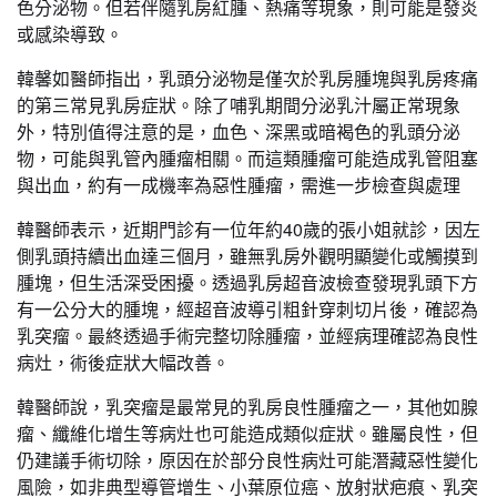
色分泌物。但若伴隨乳房紅腫、熱痛等現象，則可能是發炎
或感染導致。
韓馨如醫師指出，乳頭分泌物是僅次於乳房腫塊與乳房疼痛
的第三常見乳房症狀。除了哺乳期間分泌乳汁屬正常現象
外，特別值得注意的是，血色、深黑或暗褐色的乳頭分泌
物，可能與乳管內腫瘤相關。而這類腫瘤可能造成乳管阻塞
與出血，約有一成機率為惡性腫瘤，需進一步檢查與處理
韓醫師表示，近期門診有一位年約40歲的張小姐就診，因左
側乳頭持續出血達三個月，雖無乳房外觀明顯變化或觸摸到
腫塊，但生活深受困擾。透過乳房超音波檢查發現乳頭下方
有一公分大的腫塊，經超音波導引粗針穿刺切片後，確認為
乳突瘤。最終透過手術完整切除腫瘤，並經病理確認為良性
病灶，術後症狀大幅改善。
韓醫師說，乳突瘤是最常見的乳房良性腫瘤之一，其他如腺
瘤、纖維化增生等病灶也可能造成類似症狀。雖屬良性，但
仍建議手術切除，原因在於部分良性病灶可能潛藏惡性變化
風險，如非典型導管增生、小葉原位癌、放射狀疤痕、乳突