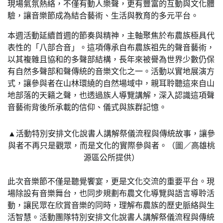
現場氣氛熱絡，不僅有動人樂聲，更有豐富的互動與文化體
驗，讓音樂節成為結合藝術、生活與教育的多元平台。
本週活動延續首週的節奏與精神，主軸聚焦於布農族極具代
表性的「八部合音」。這項傳承自布農族祖先的聲音藝術，
以其複雜且協和的多聲部結構，長年來被譽為世界少數仍保
有自然多聲部和聲傳統的音樂文化之一。活動以實地展演方
式，讓參與者在山林環繞的自然場域中，親耳聆聽這來自山
地部落的天籟之聲，也透過族人導覽講解，深入認識這項聲
音藝術背後所承載的信仰、儀式與族群記憶。
▲活動特別安排文化說書人講解祭儀流程與傳統故事，讓參
與者不再只是觀眾，而是文化的實際參與者。（圖／高雄桃
源區公所提供）
此次音樂節不僅是聽覺饗宴，更是文化交流的重要平台。現
場除設有音樂舞台，也同步規劃布農文化導覽與語言導聆活
動，讓民眾在欣賞音樂的同時，理解布農族的歷史脈絡與生
活智慧。活動團隊特別安排文化說書人講解祭儀流程與傳統