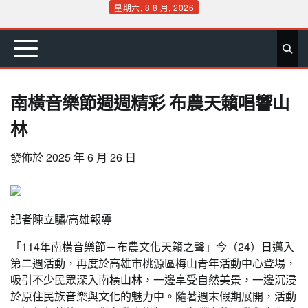
Skip
星期六, 8 8 月, 2026
to
首
要
娛
生
社
文
公
運
旅
政
地
專
content
頁
聞
樂
活
會
教
益
動
遊
治
方
欄
南橫音樂節週週精彩 布農天籟唱響山
林
發佈於
2025 年 6 月 26 日
記者陳立驌/高雄報導
「114年南橫音樂節－布農文化天籟之聲」今（24）日邁入
第二週活動，再度於高雄市桃源區梅山青年活動中心登場，
吸引不少民眾深入南橫山林，一邊享受自然美景，一邊沉浸
於原住民族音樂與文化的魅力中。隨著週末假期展開，活動