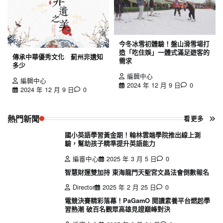
今冬冰雪初體驗！盤山滑雪場打
造「吃住娛」一體式滿足遊客的
傳承中華優秀文化 薊州非遺知
需求
多少
編輯中心
編輯中心
2024 年 12 月 9 日
0
2024 年 12 月 9 日
0
熱門新聞
看更多
國小英語學習黃金期！翰林雲端學院推出線上測
驗，幫助孩子精準提升英語能力
編審中心
2025 年 3 月 5 日
0
智慧財運雙加持 東海龍門天聖宮文昌法會倒數報名
Director
2025 年 2 月 25 日
0
電競決賽精彩落幕！PaGamO 閱讀素養平台燃起學
習熱潮 破百名觀眾高雄見證巔峰對決