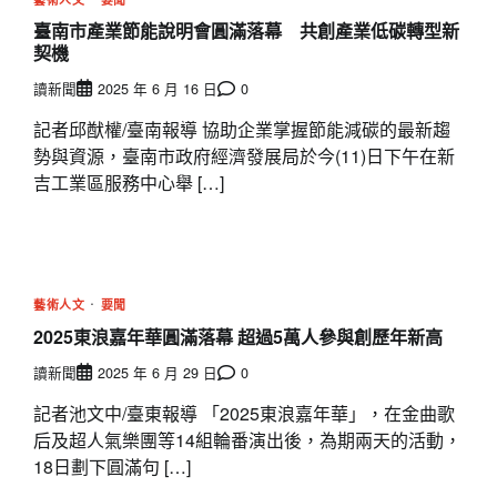
臺南市產業節能說明會圓滿落幕 共創產業低碳轉型新
契機
讀新聞
2025 年 6 月 16 日
0
記者邱猷權/臺南報導 協助企業掌握節能減碳的最新趨
勢與資源，臺南市政府經濟發展局於今(11)日下午在新
吉工業區服務中心舉 […]
藝術人文
要聞
2025東浪嘉年華圓滿落幕 超過5萬人參與創歷年新高
讀新聞
2025 年 6 月 29 日
0
記者池文中/臺東報導 「2025東浪嘉年華」，在金曲歌
后及超人氣樂團等14組輪番演出後，為期兩天的活動，
18日劃下圓滿句 […]