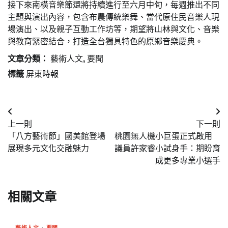
接下來南橫音樂節還將持續進行至六月中旬，每週推出不同
主題與演出內容，包含布農傳統樂舞、當代原住民音樂人現
場演出、以及親子互動工作坊等，期望將山林與文化、音樂
與教育緊密結合，打造全台獨具特色的原鄉音樂慶典。
文章分類：
藝術人文
,
要聞
標籤
屏東時報
文
上一則
下一則
章
「八方藝術節」國美館登場
桃園無人機小巨蛋正式啟用
導
展現多元文化交融魅力
議員許家睿小試身手：期盼育
成更多專業小選手
覽
相關文章
藝術人文
要聞