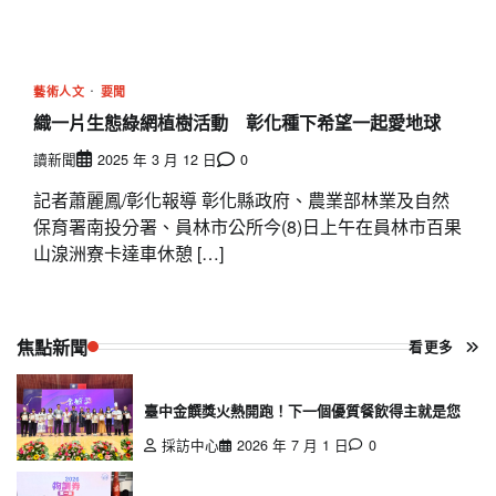
藝術人文
要聞
織一片生態綠網植樹活動 彰化種下希望一起愛地球
讀新聞
2025 年 3 月 12 日
0
記者蕭麗鳳/彰化報導 彰化縣政府、農業部林業及自然
保育署南投分署、員林市公所今(8)日上午在員林市百果
山湶洲寮卡達車休憩 […]
焦點新聞
看更多
臺中金饌獎火熱開跑！下一個優質餐飲得主就是您
採訪中心
2026 年 7 月 1 日
0