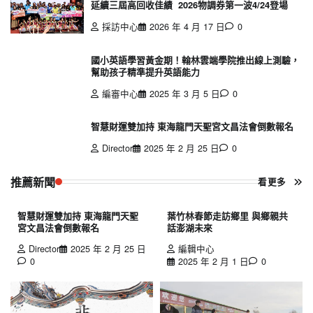
延續三屆高回收佳績 2026物調券第一波4/24登場
採訪中心
2026 年 4 月 17 日
0
國小英語學習黃金期！翰林雲端學院推出線上測驗，
幫助孩子精準提升英語能力
編審中心
2025 年 3 月 5 日
0
智慧財運雙加持 東海龍門天聖宮文昌法會倒數報名
Director
2025 年 2 月 25 日
0
推薦新聞
看更多
智慧財運雙加持 東海龍門天聖
葉竹林春節走訪鄉里 與鄉親共
宮文昌法會倒數報名
話澎湖未來
Director
2025 年 2 月 25 日
編輯中心
0
2025 年 2 月 1 日
0