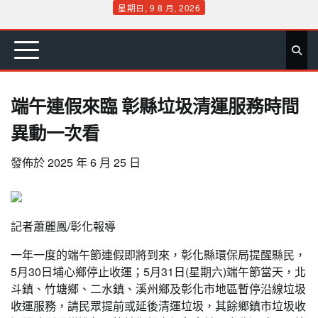
Skip
星期日, 9 8 月, 2026
to
首
要
娛
生
社
文
公
運
旅
政
地
專
content
頁
聞
樂
活
會
教
益
動
遊
治
方
欄
端午連假來臨 彰縣垃圾清運服務時間
異動一次看
發佈於
2025 年 6 月 25 日
記者蕭麗鳳/彰化報導
一年一度的端午節連假即將到來，彰化縣環保局提醒縣民，
5月30日埔心鄉停止收運；5月31日(星期六)端午節當天，北
斗鎮、竹塘鄉、二水鎮、溪州鄉及彰化市地區暫停沿線垃圾
收運服務，請民眾提前或延後清運垃圾，其餘鄉鎮市垃圾收