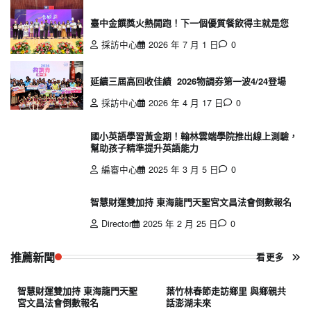
臺中金饌獎火熱開跑！下一個優質餐飲得主就是您
採訪中心
2026 年 7 月 1 日
0
延續三屆高回收佳績 2026物調券第一波4/24登場
採訪中心
2026 年 4 月 17 日
0
國小英語學習黃金期！翰林雲端學院推出線上測驗，
幫助孩子精準提升英語能力
編審中心
2025 年 3 月 5 日
0
智慧財運雙加持 東海龍門天聖宮文昌法會倒數報名
Director
2025 年 2 月 25 日
0
推薦新聞
看更多
智慧財運雙加持 東海龍門天聖
葉竹林春節走訪鄉里 與鄉親共
宮文昌法會倒數報名
話澎湖未來