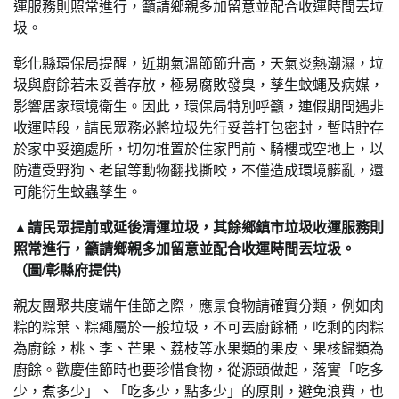
運服務則照常進行，籲請鄉親多加留意並配合收運時間丟垃
圾。
彰化縣環保局提醒，近期氣溫節節升高，天氣炎熱潮濕，垃
圾與廚餘若未妥善存放，極易腐敗發臭，孳生蚊蠅及病媒，
影響居家環境衛生。因此，環保局特別呼籲，連假期間遇非
收運時段，請民眾務必將垃圾先行妥善打包密封，暫時貯存
於家中妥適處所，切勿堆置於住家門前、騎樓或空地上，以
防遭受野狗、老鼠等動物翻找撕咬，不僅造成環境髒亂，還
可能衍生蚊蟲孳生。
▲請民眾提前或延後清運垃圾，其餘鄉鎮市垃圾收運服務則
照常進行，籲請鄉親多加留意並配合收運時間丟垃圾。
（圖/彰縣府提供)
親友團聚共度端午佳節之際，應景食物請確實分類，例如肉
粽的粽葉、粽繩屬於一般垃圾，不可丟廚餘桶，吃剩的肉粽
為廚餘，桃、李、芒果、荔枝等水果類的果皮、果核歸類為
廚餘。歡慶佳節時也要珍惜食物，從源頭做起，落實「吃多
少，煮多少」、「吃多少，點多少」的原則，避免浪費，也