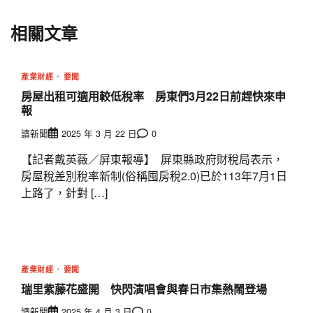
相關文章
產業財經
要聞
房屋出租可適用較低稅率 房東們3月22日前趕快來申
報
讀新聞
2025 年 3 月 22 日
0
【記者戴英薇／屏東報導】 屏東縣政府財稅局表示，
房屋稅差別稅率新制(俗稱囤房稅2.0)已於113年7月1日
上路了，針對 […]
產業財經
要聞
瑞里紫藤花盛開 快閃演唱會與春日市集熱鬧登場
讀新聞
2025 年 4 月 3 日
0