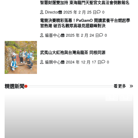
智慧財運雙加持 東海龍門天聖宮文昌法會倒數報名
Director
2025 年 2 月 25 日
0
電競決賽精彩落幕！PaGamO 閱讀素養平台燃起學
習熱潮 破百名觀眾高雄見證巔峰對決
編審中心
2025 年 2 月 24 日
0
武夷山大紅袍與台灣烏龍茶 同根同源
編輯中心
2024 年 12 月 17 日
0
精選新聞
看更多