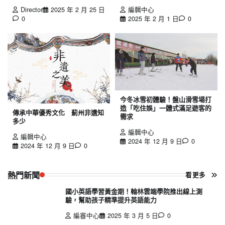
Director
2025 年 2 月 25 日
編輯中心
0
2025 年 2 月 1 日
0
今冬冰雪初體驗！盤山滑雪場打
造「吃住娛」一體式滿足遊客的
傳承中華優秀文化 薊州非遺知
需求
多少
編輯中心
編輯中心
2024 年 12 月 9 日
0
2024 年 12 月 9 日
0
熱門新聞
看更多
國小英語學習黃金期！翰林雲端學院推出線上測
驗，幫助孩子精準提升英語能力
編審中心
2025 年 3 月 5 日
0