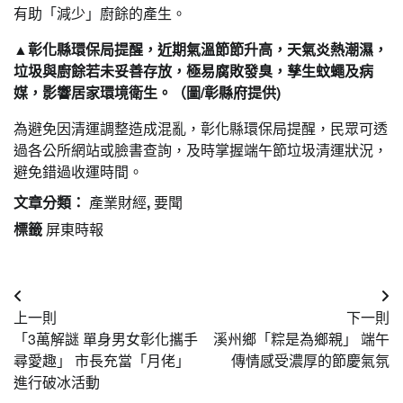
有助「減少」廚餘的產生。
▲彰化縣環保局提醒，近期氣溫節節升高，天氣炎熱潮濕，
垃圾與廚餘若未妥善存放，極易腐敗發臭，孳生蚊蠅及病
媒，影響居家環境衛生。（圖/彰縣府提供)
為避免因清運調整造成混亂，彰化縣環保局提醒，民眾可透
過各公所網站或臉書查詢，及時掌握端午節垃圾清運狀況，
避免錯過收運時間。
文章分類：
產業財經
,
要聞
標籤
屏東時報
文
上一則
下一則
章
「3萬解謎 單身男女彰化攜手
溪州鄉「粽是為鄉親」 端午
導
尋愛趣」 市長充當「月佬」
傳情感受濃厚的節慶氣氛
進行破冰活動
覽