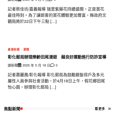
記者蔡佳坊/嘉義報導 瑞里紫藤花持續盛開，正是賞花
最佳時刻。為了讓遊客的賞花體驗更加豐富，縣政府文
觀局將於22日下午三點 […]
產業財經
要聞
彰化郵局辦理樂齡田尾漫遊 藉良好運動進行防詐宣導
讀新聞
2025 年 5 月 18 日
0
記者蕭麗鳳/彰化報導 彰化郵局為鼓勵銀髮保戶及多元
屬性人員參與社會活動，於4月18日上午，假花鄉田尾
怡心園，辦理彰化郵局 […]
焦點新聞
看更多