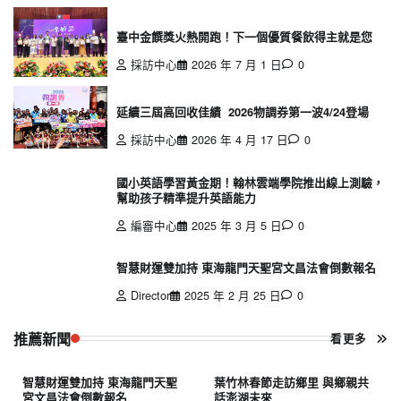
臺中金饌獎火熱開跑！下一個優質餐飲得主就是您
採訪中心
2026 年 7 月 1 日
0
延續三屆高回收佳績 2026物調券第一波4/24登場
採訪中心
2026 年 4 月 17 日
0
國小英語學習黃金期！翰林雲端學院推出線上測驗，
幫助孩子精準提升英語能力
編審中心
2025 年 3 月 5 日
0
智慧財運雙加持 東海龍門天聖宮文昌法會倒數報名
Director
2025 年 2 月 25 日
0
推薦新聞
看更多
智慧財運雙加持 東海龍門天聖
葉竹林春節走訪鄉里 與鄉親共
宮文昌法會倒數報名
話澎湖未來