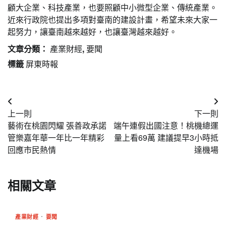
顧大企業、科技產業，也要照顧中小微型企業、傳統產業。
近來行政院也提出多項對臺南的建設計畫，希望未來大家一
起努力，讓臺南越來越好，也讓臺灣越來越好。
文章分類：
產業財經
,
要聞
標籤
屏東時報
文
上一則
下一則
章
藝術在桃園閃耀 張善政承諾
端午連假出國注意！桃機總運
導
管樂嘉年華一年比一年精彩
量上看69萬 建議提早3小時抵
回應市民熱情
達機場
覽
相關文章
產業財經
要聞