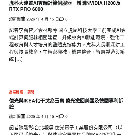
虎科大建置AI雲端計算伺服器 增購NVIDIA H200及
RTX PRO 6000
讀新聞
2026 年 4 月 15 日
0
記者李喬智／雲林報導 國立虎尾科技大學日前完成AI雲
端計算伺服器相關建置，升級校內AI賦能環境，強化工
程教育與人才培育的整體支撐能力。虎科大長期深耕工
程與技職教育，在精密機械、機電整合、智慧製造與系
統 […]
產業財經
要聞
億光與IKEA化干戈為玉帛 億光撤回美國及德國專利訴
訟
讀新聞
2025 年 4 月 15 日
0
記者陳駿彰/台北報導 億光電子工業股份有限公司（以
下簡稱「億光」）與瑞典家居零售品牌IKEA近期化干