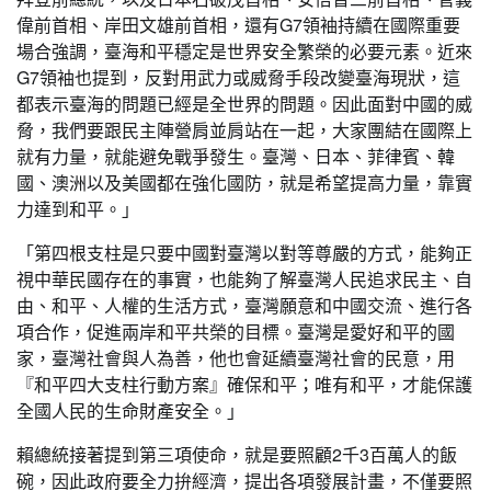
偉前首相、岸田文雄前首相，還有G7領袖持續在國際重要
場合強調，臺海和平穩定是世界安全繁榮的必要元素。近來
G7領袖也提到，反對用武力或威脅手段改變臺海現狀，這
都表示臺海的問題已經是全世界的問題。因此面對中國的威
脅，我們要跟民主陣營肩並肩站在一起，大家團結在國際上
就有力量，就能避免戰爭發生。臺灣、日本、菲律賓、韓
國、澳洲以及美國都在強化國防，就是希望提高力量，靠實
力達到和平。」
「第四根支柱是只要中國對臺灣以對等尊嚴的方式，能夠正
視中華民國存在的事實，也能夠了解臺灣人民追求民主、自
由、和平、人權的生活方式，臺灣願意和中國交流、進行各
項合作，促進兩岸和平共榮的目標。臺灣是愛好和平的國
家，臺灣社會與人為善，他也會延續臺灣社會的民意，用
『和平四大支柱行動方案』確保和平；唯有和平，才能保護
全國人民的生命財產安全。」
賴總統接著提到第三項使命，就是要照顧2千3百萬人的飯
碗，因此政府要全力拚經濟，提出各項發展計畫，不僅要照