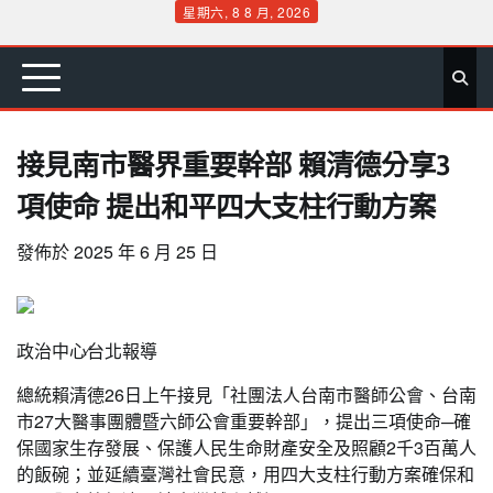
Skip
星期六, 8 8 月, 2026
to
首
要
娛
生
社
文
公
運
旅
政
地
專
content
頁
聞
樂
活
會
教
益
動
遊
治
方
欄
接見南市醫界重要幹部 賴清德分享3
項使命 提出和平四大支柱行動方案
發佈於
2025 年 6 月 25 日
政治中心∕台北報導
總統賴清德26日上午接見「社團法人台南市醫師公會、台南
市27大醫事團體暨六師公會重要幹部」，提出三項使命─確
保國家生存發展、保護人民生命財產安全及照顧2千3百萬人
的飯碗；並延續臺灣社會民意，用四大支柱行動方案確保和