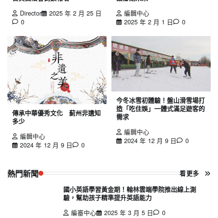
Director
2025 年 2 月 25 日
編輯中心
0
2025 年 2 月 1 日
0
今冬冰雪初體驗！盤山滑雪場打
造「吃住娛」一體式滿足遊客的
傳承中華優秀文化 薊州非遺知
需求
多少
編輯中心
編輯中心
2024 年 12 月 9 日
0
2024 年 12 月 9 日
0
熱門新聞
看更多
國小英語學習黃金期！翰林雲端學院推出線上測
驗，幫助孩子精準提升英語能力
編審中心
2025 年 3 月 5 日
0