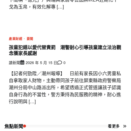
戈為玉帛，有效化解專 […]
產業財經
要聞
孩童犯錯以愛代替責罰 潮警耐心引導孩童建立法治觀
念獲家長感謝
讀新聞
2026 年 5 月 15 日
0
【記者何勁陞／潮州報導】 日前有家長因小六男童私
自拿取家人財物，主動帶同孩子前往屏東縣政府警察局
潮州分局中山路派出所，希望透過正式管道讓孩子認識
自身行為的不當性，警方秉持為民服務的精神，耐心進
行說明與 […]
焦點新聞
看更多