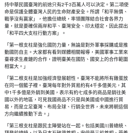
持中華民國臺灣的前途只有2千3百萬人可以決定。第二項使
命是保護全體臺灣人民的生命財產安全。所謂「和平無價、
戰爭沒有贏家」，他擔任總統，率領團隊結合社會各界力
量，就是要確保兩岸和平、臺灣安全、印太穩定，因此提出
「和平四大支柱行動方案」。
「第一根支柱是強化國防力量，無論是對外軍事採購或是推
動國防自主。大家都有看到媒體相關報導，美國軍事工業來
臺尋求生產鏈的合作，證明臺美在國防、國安上的合作範圍
相當大。」
「第二根支柱是加強經濟發展韌性。臺灣不能將所有雞蛋放
在同一個籃子裡。臺灣每年對外貿易約有4千多億美元，其
中1千多億是外銷到美國，表示有約七成多的商品是銷往美
國以外的地區，可見我國商品不只是與美國或中國進行貿
易，而是立足臺灣、布局全球、行銷全世界，未來將朝這個
方向繼續推動下去。」
「第三根支柱是跟民主陣營站在一起。包括美國川普總統、
拜登前總統，以及日本石破茂首相、安倍晉三前首相、菅義