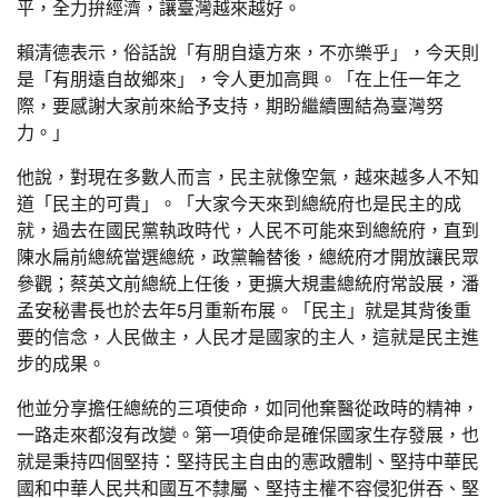
平，全力拚經濟，讓臺灣越來越好。
賴清德表示，俗話說「有朋自遠方來，不亦樂乎」，今天則
是「有朋遠自故鄉來」，令人更加高興。「在上任一年之
際，要感謝大家前來給予支持，期盼繼續團結為臺灣努
力。」
他說，對現在多數人而言，民主就像空氣，越來越多人不知
道「民主的可貴」。「大家今天來到總統府也是民主的成
就，過去在國民黨執政時代，人民不可能來到總統府，直到
陳水扁前總統當選總統，政黨輪替後，總統府才開放讓民眾
參觀；蔡英文前總統上任後，更擴大規畫總統府常設展，潘
孟安秘書長也於去年5月重新布展。「民主」就是其背後重
要的信念，人民做主，人民才是國家的主人，這就是民主進
步的成果。
他並分享擔任總統的三項使命，如同他棄醫從政時的精神，
一路走來都沒有改變。第一項使命是確保國家生存發展，也
就是秉持四個堅持：堅持民主自由的憲政體制、堅持中華民
國和中華人民共和國互不隸屬、堅持主權不容侵犯併吞、堅