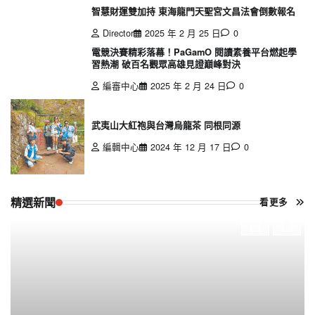
智慧財運雙加持 東海龍門天聖宮文昌法會倒數報名
Director
2025 年 2 月 25 日
0
電競決賽精彩落幕！PaGamO 閱讀素養平台燃起學
習熱潮 破百名觀眾高雄見證巔峰對決
編審中心
2025 年 2 月 24 日
0
武夷山大紅袍與台灣烏龍茶 同根同源
編輯中心
2024 年 12 月 17 日
0
精選新聞
看更多