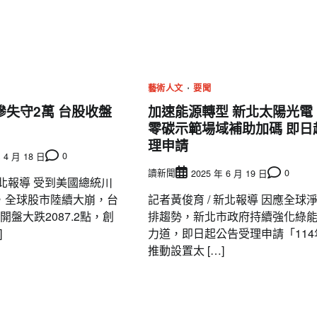
藝術人文
要聞
慘失守2萬 台股收盤
加速能源轉型 新北太陽光電
零碳示範場域補助加碼 即日
理申請
0
 4 月 18 日
讀新聞
0
2025 年 6 月 19 日
北報導 受到美國總統川
，全球股市陸續大崩，台
記者黃俊育 / 新北報導 因應全球
開盤大跌2087.2點，創
排趨勢，新北市政府持續強化綠
]
力道，即日起公告受理申請「114
推動設置太 […]