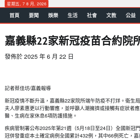
Skip
星期五, 7 8 月, 2026
to
首頁
要聞
娛樂
生活
社會
文教
公益
content
嘉義縣22家新冠疫苗合約院
發佈於
2025 年 6 月 22 日
記者蔡佳坊/嘉義報導
新冠疫情不斷升溫，嘉義縣22家院所端午防疫不打烊。衛生
夫人廖素惠更以行動響應，並呼籲人潮擁擠或接觸有症狀者應
醫、生病在家休息6項防護措施。
疾病管制署公布2025年第21週（5月18日至24日）全國新冠
冠併發重症本土確定病例全國累計432例，其中66例死亡，嘉