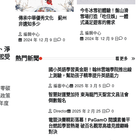
今冬冰雪初體驗！盤山滑
雪場打造「吃住娛」一體
傳承中華優秀文化 薊州
式滿足遊客的需求
非遺知多少
編輯中心
編輯中心
2024 年 12 月 9 日
0
2024 年 12 月 9 日
0
、淨
起受
熱門新聞
看更多
國小英語學習黃金期！翰林雲端學院推出線
上測驗，幫助孩子精準提升英語能力
編審中心
2025 年 3 月 5 日
0
淨零碳
智慧財運雙加持 東海龍門天聖宮文昌法會
能政策
倒數報名
年度
Director
2025 年 2 月 25 日
0
電競決賽精彩落幕！PaGamO 閱讀素養平
台燃起學習熱潮 破百名觀眾高雄見證巔峰
對決