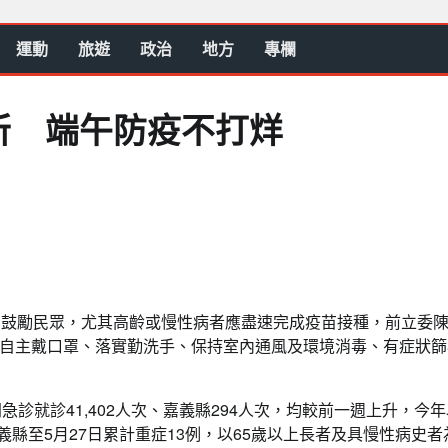
運動
旅遊
政治
地方
專欄
所 端午防疫不打烊
局鼓勵民眾，尤其高齡或慢性病者應盡速完成疫苗接種，前立委
自主戴口罩、落實勤洗手、保持室內通風及環境消毒、有症狀篩
門急診就診41,402人次、嘉義縣294人次，均較前一週上升，今
義縣至5月27日累計重症13例，以65歲以上長者及具慢性病史者