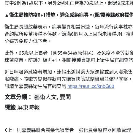
其中2例為1歲以下，另外2例死亡皆為70歲以上，超過9成未接
▲衛生局推防疫6+1措施，避免感染病毒。(圖/嘉義縣政府提供
衛生局長趙紋華表示，病毒變異相當迅速，每年流行病毒株亦
合約院所疫苗接種不停歇，籲滿6個月以上且尚未接種JN.1
孕婦等免疫力低下者。
此外，65歲以上長者（含55至64歲原住民）及免疫不全等對
球菌疫苗，防護升級再+1，相關接種資訊可上衛生局官網查
近日呼吸道感染者增加，連假出遊搭乘大眾運輸或到人潮聚集
喉嚨痛、咳嗽等疑似症狀可先購買快篩試劑檢驗並儘早就醫，
訊請至嘉義縣衛生局官網查詢
https://reurl.cc/knbG03
藝術人文
要聞
文章分類：
,
屏東時報
標籤
文
上一則
嘉義縣聯合農藥代噴業者 強化農藥廢容器回收管理