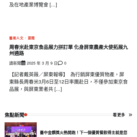
及在地產業博覽會 […]
藝術人文
要聞
周春米赴東京食品展力拼訂單 化身屏東農產大使拓展九
州通路
讀新聞
2025 年 3 月 9 日
0
【記者戴英薇／屏東報導】 為行銷屏東優質物產，屏
東縣長周春米3月6日至12日率團赴日，不僅參加東京食
品展，與屏東業者共 […]
焦點新聞
看更多
臺中金饌獎火熱開跑！下一個優質餐飲得主就是您