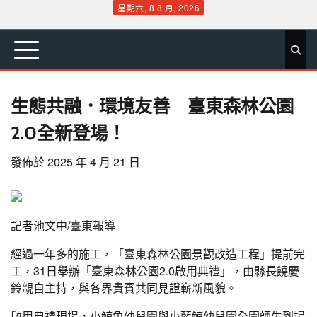
Skip
星期六, 8 8 月, 2026
to
首
要
娛
生
社
文
公
運
旅
政
地
專
content
頁
聞
樂
活
會
教
益
動
遊
治
方
欄
生態共融．環境友善 臺東森林公園
2.0全新登場！
發佈於
2025 年 4 月 21 日
記者池文中/臺東報導
經過一年多的施工，「臺東森林公園景觀改造工程」提前完
工，31日舉辦「臺東森林公園2.0啟用典禮」，由縣長饒慶
鈴親自主持，與各界貴賓共同見證嶄新風貌。
啟用典禮現場，小鯨魚幼兒園與小藍鯨幼兒園全園師生到場