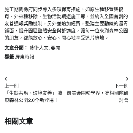
施工期間縣府同步導入多項保育措施，如原生種移置與復
育、外來種移除、生物活動期避施工等，並納入全國首創的
友善通報獎勵機制，另外並追加經費，整建主要動線的瀝青
鋪面，提升園區整體安全與舒適度，讓每一位來到森林公園
的朋友，都能放心、安心、開心地享受這片綠地。
文章分類：
藝術人文
,
要聞
標籤
屏東時報
文
上一則
下一則
章
「生態共融、環境友善」 臺
妍美会圈粉學界，亮相國際研
導
東森林公園2.0全新登場！
討會
覽
相關文章