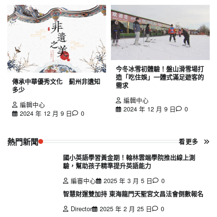
今冬冰雪初體驗！盤山滑雪場打
造「吃住娛」一體式滿足遊客的
傳承中華優秀文化 薊州非遺知
需求
多少
編輯中心
編輯中心
2024 年 12 月 9 日
0
2024 年 12 月 9 日
0
熱門新聞
看更多
國小英語學習黃金期！翰林雲端學院推出線上測
驗，幫助孩子精準提升英語能力
編審中心
2025 年 3 月 5 日
0
智慧財運雙加持 東海龍門天聖宮文昌法會倒數報名
Director
2025 年 2 月 25 日
0