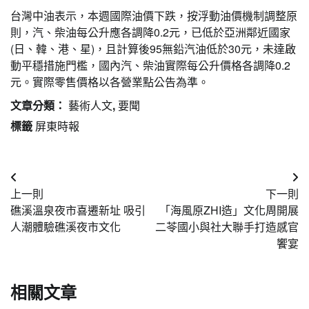
台灣中油表示，本週國際油價下跌，按浮動油價機制調整原
則，汽、柴油每公升應各調降0.2元，已低於亞洲鄰近國家
(日、韓、港、星)，且計算後95無鉛汽油低於30元，未達啟
動平穩措施門檻，國內汽、柴油實際每公升價格各調降0.2
元。實際零售價格以各營業點公告為準。
文章分類：
藝術人文
,
要聞
標籤
屏東時報
文
上一則
下一則
章
礁溪溫泉夜市喜遷新址 吸引
「海風原ZHI造」文化周開展
導
人潮體驗礁溪夜市文化
二苓國小與社大聯手打造感官
饗宴
覽
相關文章