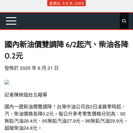
Skip
星期日, 9 8 月, 2026
to
首
要
娛
生
社
文
公
運
旅
政
地
專
content
頁
聞
樂
活
會
教
益
動
遊
治
方
欄
國內新油價雙調降 6/2起汽、柴油各降
0.2元
發佈於
2025 年 6 月 21 日
記者陳映庭∕台北報導
國內一週新油價雙調降！台灣中油公司自2日凌晨零時起，
汽、柴油價格各降0.2元，每公升參考零售價格分別為：92
無鉛汽油26.4元、95無鉛汽油27.9元、98無鉛汽油29.9元、
超級柴油24.8元。