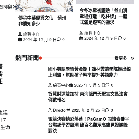
聚同樂
今冬冰雪初體驗！盤山滑
雪場打造「吃住娛」一體
傳承中華優秀文化 薊州
式滿足遊客的需求
非遺知多少
編輯中心
編輯中心
2024 年 12 月 9 日
0
2024 年 12 月 9 日
0
熱門新聞
看更多
書
國小英語學習黃金期！翰林雲端學院推出線
響
上測驗，幫助孩子精準提升英語能力
狂
編審中心
2025 年 3 月 5 日
0
智慧財運雙加持 東海龍門天聖宮文昌法會
倒數報名
Director
2025 年 2 月 25 日
0
重建
電競決賽精彩落幕！PaGamO 閱讀素養平
17
台燃起學習熱潮 破百名觀眾高雄見證巔峰
出生命
對決