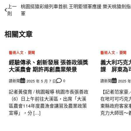
文
上一
桃園挺猿彩繪列車首航 王明鉅領軍應援 樂天桃猿劍
則
軍
章
導
相關文章
覽
藝術人文
要聞
藝術人文
要聞
經驗傳承、創新發展 張善政頒獎
義大利巧克
大溪農會 期許再創農業榮景
課 屏東為
讀新聞
0
讀新聞
2025 年 5 月 7 日
2025 年
記者黃俊育 / 桃園報導 桃園市長張善政
【記者范家豪
（6）日上午前往大溪區，出席「大溪
在地可可巧克
區農會114年度農漁會講習及農業政策
東縣政府客家
宣導」，分 […]
克力大師班～義大