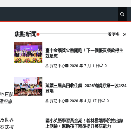
首
要
娛
生
社
文
公
運
旅
政
地
專
頁
聞
樂
活
會
教
益
動
遊
治
方
欄
焦點新聞
看更多
臺中金饌獎火熱開跑！下一個優質餐飲得主
就是您
採訪中心
2026 年 7 月 1 日
0
延續三屆高回收佳績 2026物調券第一波4/24
登場
地直航
縮短旅
採訪中心
2026 年 4 月 17 日
0
及世界
國小英語學習黃金期！翰林雲端學院推出線
上測驗，幫助孩子精準提升英語能力
泰式按