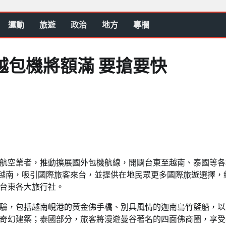
運動
旅遊
政治
地方
專欄
越包機將額滿 要搶要快
航空業者，推動擴展國外包機航線，開闢台東至越南、泰國等各
日直航越南，吸引國際旅客來台，並提供在地民眾更多國際旅遊選擇，
台東各大旅行社。
驗，包括越南峴港的黃金佛手橋、別具風情的迦南島竹籃船，以
奇幻建築；泰國部分，旅客將漫遊曼谷著名的四面佛商圈，享受