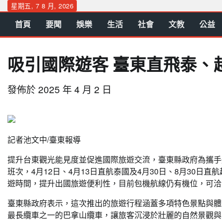
Skip
星期五, 7 8 月, 2026
to
首頁
要聞
娛樂
生活
社會
文教
公益
content
吸引國際遊客 臺東直飛泰、
發佈於
2025 年 4 月 2 日
記者池文中/臺東報導
提升台東觀光能見度並促進國際旅遊交流，臺東縣政府為攜手
班次，4月12日、4月13日直航泰國及4月30日、8月30
遊時間，提升出國旅遊便利性，目前包機航線仍有機位，可洽
臺東縣政府表示，這次推出的旅遊行程涵蓋多項特色景點與體
最長纜車之一的巴拿山纜車，讓旅客沉浸於壯麗的自然景觀與