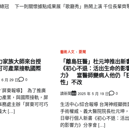
指總冠
下一則
關懷據點成果展「歌廳秀」熱鬧上演 千位長輩齊
藝術人文
要聞
力家族大師來台授
「離島狂醫」杜元坤推出新
可可產業接軌國際
《初心不退：活出生命的影
力》 當醫師變病人他仍「
0
 6 月 29 日
性」不改
／屏東報導】 為了推廣
讀新聞
0
2025 年 5 月 19 日
力產業，與國際接軌，屏
事務處主辦「屏東可可巧
生活中心/綜合報導 台灣神經顯微
 […]
手術權威、義大醫院院長杜元坤，
日舉行個人新書《初心不退：活
的影響力》分享會 […]