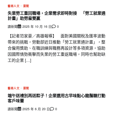
藝術人文
要聞
失業勞工重回職場，企業需求即時對接 「勞工就業通
計畫」助勞雇雙贏
讀新聞
2025 年 10 月 16 日
0
【記者范家豪／高雄報導】 面對美國關稅及匯率波動
帶來的挑戰，勞動部近日推動「勞工就業通計畫」，整
合僱用獎助、在職訓練與職務再設計等多項資源，協助
因國際情勢衝擊而失業的勞工重返職場，同時也幫助缺
工的企業 […]
藝術人文
要聞
端午送禮別再送粽子！企業選用古早味點心龍鬚糖打動
客戶味蕾
讀新聞
2025 年 6 月 20 日
0