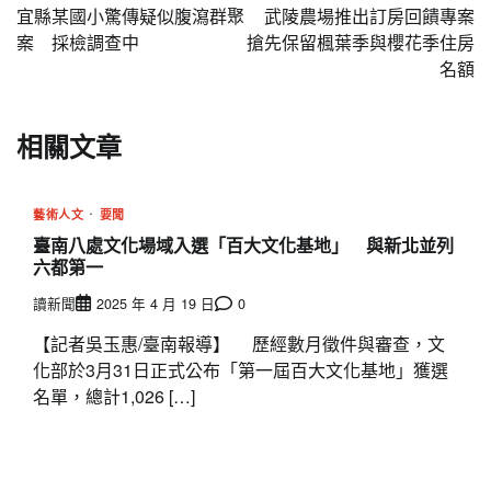
章
宜縣某國小驚傳疑似腹瀉群聚
武陵農場推出訂房回饋專案
導
案 採檢調查中
搶先保留楓葉季與櫻花季住房
名額
覽
相關文章
藝術人文
要聞
臺南八處文化場域入選「百大文化基地」 與新北並列
六都第一
讀新聞
2025 年 4 月 19 日
0
【記者吳玉惠/臺南報導】 歷經數月徵件與審查，文
化部於3月31日正式公布「第一屆百大文化基地」獲選
名單，總計1,026 […]