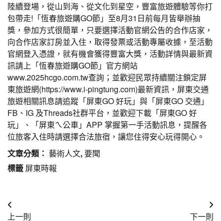
陸續登場，從山到海、從文化到星空，豐富旅遊體驗等你打
包帶走!「恆春旅遊購GO節」至8月31日前每月皆舉辦抽
獎，參加方式很簡單，只要選擇活動官網公告的合作店家，
向合作店家訂房並入住，取得發票或活動專屬收據，至活動
官網登入憑證，就有機會獲得豐富大獎，活動詳情與最新資
訊請上「恆春旅遊購GO節」官方網站
www.2025hcgo.com.tw查詢；並歡迎民眾持續關注鎖定屏
東旅遊網(https://www.i-pingtung.com)最新資訊，屏東交通
旅遊相關訊息請追蹤「屏東GO 好玩」與「屏東GO 交通」
FB、IG 及Threads社群平台，並歡迎下載「屏東GO 好
玩」、「屏東ㄟ公車」APP 掌握第一手活動訊息，提醒各
位旅客入住時請選擇合法旅宿，讓您住得安心玩得開心。
文章分類：
藝術人文
,
要聞
標籤
屏東時報
文
上一則
下一則