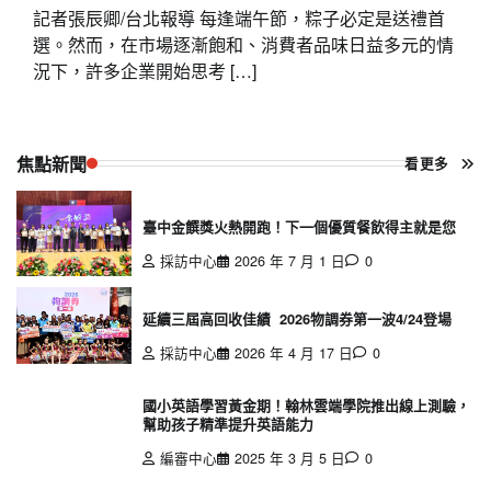
記者張辰卿/台北報導 每逢端午節，粽子必定是送禮首
選。然而，在市場逐漸飽和、消費者品味日益多元的情
況下，許多企業開始思考 […]
焦點新聞
看更多
臺中金饌獎火熱開跑！下一個優質餐飲得主就是您
採訪中心
2026 年 7 月 1 日
0
延續三屆高回收佳績 2026物調券第一波4/24登場
採訪中心
2026 年 4 月 17 日
0
國小英語學習黃金期！翰林雲端學院推出線上測驗，
幫助孩子精準提升英語能力
編審中心
2025 年 3 月 5 日
0