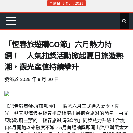
Skip
星期日, 9 8 月, 2026
to
首
要
娛
生
社
文
公
運
旅
政
地
專
content
頁
聞
樂
活
會
教
益
動
遊
治
方
欄
「恆春旅遊購GO節」六月熱力持
續！ 人氣抽獎活動掀起夏日旅遊熱
潮，觀光產值持續攀升
發佈於
2025 年 6 月 20 日
【記者戴英薇/屏東報導】 隨著六月正式進入夏季，陽
光、藍天與海浪為恆春半島鋪陳出最適合旅遊的節奏，由屏
東縣政府主辦的「恆春旅遊購GO節」同步熱力升級！活動
自4月開跑以來熱度不減，5月首場抽獎即開出汽車與黃金大