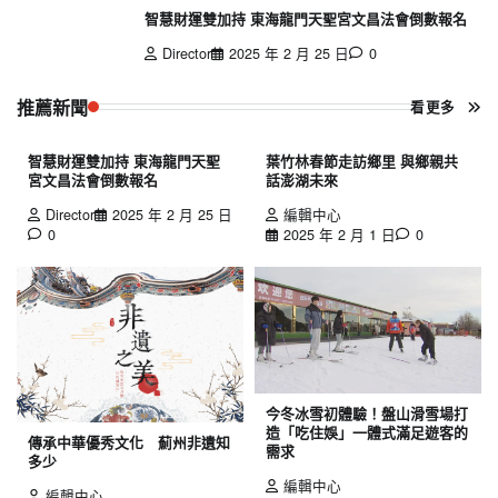
智慧財運雙加持 東海龍門天聖宮文昌法會倒數報名
Director
2025 年 2 月 25 日
0
推薦新聞
看更多
智慧財運雙加持 東海龍門天聖
葉竹林春節走訪鄉里 與鄉親共
宮文昌法會倒數報名
話澎湖未來
Director
2025 年 2 月 25 日
編輯中心
0
2025 年 2 月 1 日
0
今冬冰雪初體驗！盤山滑雪場打
造「吃住娛」一體式滿足遊客的
傳承中華優秀文化 薊州非遺知
需求
多少
編輯中心
編輯中心