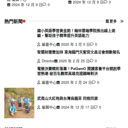
2024 年 12 月 9 日
0
2024 年 12 月 9 日
0
熱門新聞
看更多
國小英語學習黃金期！翰林雲端學院推出線上測
驗，幫助孩子精準提升英語能力
編審中心
2025 年 3 月 5 日
0
智慧財運雙加持 東海龍門天聖宮文昌法會倒數報名
Director
2025 年 2 月 25 日
0
電競決賽精彩落幕！PaGamO 閱讀素養平台燃起學
習熱潮 破百名觀眾高雄見證巔峰對決
編審中心
2025 年 2 月 24 日
0
武夷山大紅袍與台灣烏龍茶 同根同源
編輯中心
2024 年 12 月 17 日
0