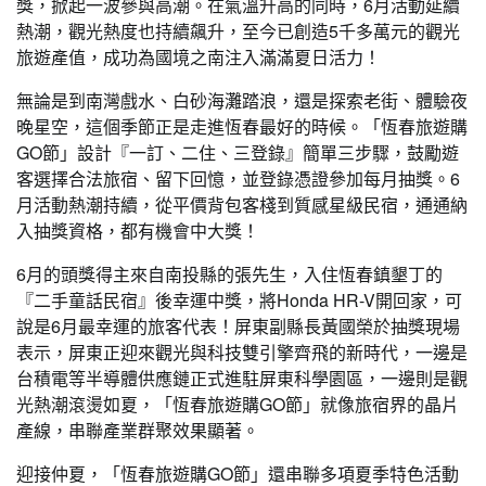
獎，掀起一波參與高潮。在氣溫升高的同時，6月活動延續
熱潮，觀光熱度也持續飆升，至今已創造5千多萬元的觀光
旅遊產值，成功為國境之南注入滿滿夏日活力！
無論是到南灣戲水、白砂海灘踏浪，還是探索老街、體驗夜
晚星空，這個季節正是走進恆春最好的時候。「恆春旅遊購
GO節」設計『一訂、二住、三登錄』簡單三步驟，鼓勵遊
客選擇合法旅宿、留下回憶，並登錄憑證參加每月抽獎。6
月活動熱潮持續，從平價背包客棧到質感星級民宿，通通納
入抽獎資格，都有機會中大獎！
6月的頭獎得主來自南投縣的張先生，入住恆春鎮墾丁的
『二手童話民宿』後幸運中獎，將Honda HR-V開回家，可
說是6月最幸運的旅客代表！屏東副縣長黃國榮於抽獎現場
表示，屏東正迎來觀光與科技雙引擎齊飛的新時代，一邊是
台積電等半導體供應鏈正式進駐屏東科學園區，一邊則是觀
光熱潮滾燙如夏，「恆春旅遊購GO節」就像旅宿界的晶片
產線，串聯產業群聚效果顯著。
迎接仲夏，「恆春旅遊購GO節」還串聯多項夏季特色活動