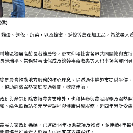
提供）
白米、雞蛋、麵條、蔬菜，以及蜂蜜、酥條等農產加工品，希望老人
村地區獨居高齡長者離農後，更需仰賴社會各界共同關懷與支持
長趙瑞平、常務監事陳保成及總幹事蔣淑惠等人也率領各部門員
終是農會推動地方服務的核心理念。除透過生鮮超市提供平價、
，協助經濟弱勢家庭度過難關，歡度佳節。
政班與產銷班除支持農會業務外，也積極參與農民服務及弱勢照
餐、綠色照顧站多元學習課程與健康供餐服務，近四年累計受惠
農民與家政班媽媽，已連續14年捐助款項及物資，並連續4年每
關懷協會推動老人照顧與弱勢家庭支持服務。
要聞