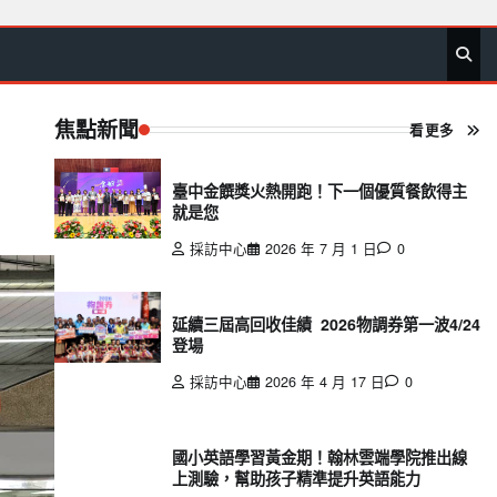
首
要
娛
生
社
文
公
運
旅
政
地
專
頁
聞
樂
活
會
教
益
動
遊
治
方
欄
焦點新聞
看更多
臺中金饌獎火熱開跑！下一個優質餐飲得主
就是您
採訪中心
2026 年 7 月 1 日
0
延續三屆高回收佳績 2026物調券第一波4/24
登場
採訪中心
2026 年 4 月 17 日
0
國小英語學習黃金期！翰林雲端學院推出線
上測驗，幫助孩子精準提升英語能力