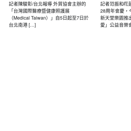
記者陳駿彰/台北報導 外貿協會主辦的
記者范振和∕花
「台灣國際醫療暨健康照護展
28周年會慶，
（Medical Taiwan）」自5日起至7日於
新天堂樂園推
台北南港 […]
愛」公益音樂會，