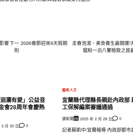
名間高山茶製茶第三代[融合]政和白茶 
立國際新品牌
編輯中心
2024 年 12 月 17 日
0
受影響
下一
2026春節迎來9天假期 走春泡湯、美食養生最開運!
則
寵粉一泊八饗極致之旅
藝術人文
･洄瀾有愛」公益音
宜蘭縣代理縣長親赴內政部 
金會28周年會慶熱
工保解編案審議通過
讀新聞
0
2025 年 2 月 28 日
0
 3 月 30 日
記者蘇凱中/宜蘭報導 內政部都市