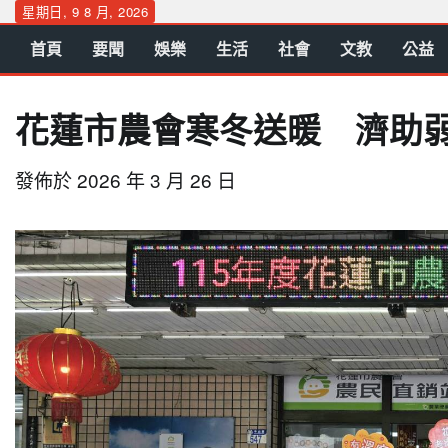
Skip
星期日, 9 8 月, 2026
to
首頁
要聞
娛樂
生活
社會
文教
公益
content
花蓮市農會寒冬送暖 濟助
發佈於
2026 年 3 月 26 日