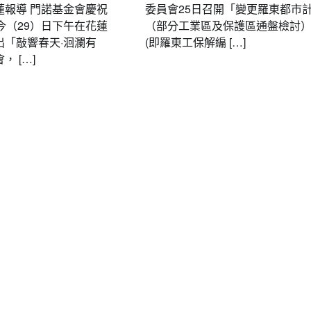
蓮報導 門諾基金會慶祝
委員會25日召開「變更羅東都市
今（29）日下午在花蓮
（部分工業區及保護區通盤檢討
出「敲響春天·洄瀾有
(即羅東工保解編 […]
 […]