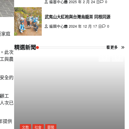
編審中心
2025 年 2 月 24 日
0
武夷山大紅袍與台灣烏龍茶 同根同源
編輯中心
2024 年 12 月 17 日
0
暨家庭
精選新聞
看更多
。此次
工與農
安全的
顧工
人次已
年提供
文教
社會
要聞