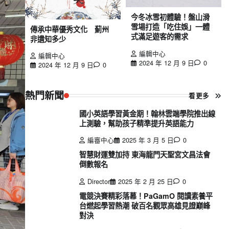
今冬冰雪初體驗！盤山滑
雪場打造「吃住娛」一體
傳承中華優秀文化 薊州
式滿足遊客的需求
非遺知多少
編輯中心
編輯中心
2024 年 12 月 9 日
0
2024 年 12 月 9 日
0
熱門新聞
看更多
國小英語學習黃金期！翰林雲端學院推出線
上測驗，幫助孩子精準提升英語能力
編審中心
2025 年 3 月 5 日
0
智慧財運雙加持 東海龍門天聖宮文昌法會
倒數報名
Director
2025 年 2 月 25 日
0
電競決賽精彩落幕！PaGamO 閱讀素養平
台燃起學習熱潮 破百名觀眾高雄見證巔峰
對決