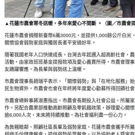
▲花蓮市農會寒冬送暖，多年來愛心不間斷 。（圖／市農會
花蓮市農會捐贈新臺幣6萬3000元，並提供1,000餘公斤
關懷協會弱勢家庭與獨居長者平安過好年。
隨著我國老年人口快速成長，台灣去年起邁入超高齡社會，農
活動，由家政班班基金提撥款項及愛心義賣所得，市農會理事
友踴躍響應，為長輩與弱勢送上溫暖。
市農會理事長趙瑞平表示，「關懷弱勢」與「在地化服務」始
民生物資外，市農會也會在年終將年度愛心勸募所得回饋社會
市農會總幹事蔣淑惠指出，市農會長期投入社會公益，所屬家
作。另配合農業部推動高齡照顧及零飢餓政策，辦理愛心關懷
逾6,000人次，未來將持續推動，為社會福利盡一份心力。
為敦親睦鄰、照顧社區長輩及弱勢家庭，花蓮市農會攜手所屬
超過千份健康餐盒，提供弱勢民眾餐食，以及協助老人暨家庭