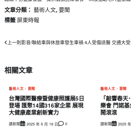
藝術人文
要聞
文章分類：
,
屏東時報
標籤
文
上一則
影音/聯結車與休旅車發生車禍 4人受傷送醫 交通大
章
導
相關文章
覽
藝術人文
要聞
藝術人文
要聞
台灣國際醫療暨健康照護展5日
「敲響春天
登場 匯聚14國316家企業 展現
樂會 門諾基
大健康產業創新實力
鬧滾滾
讀新聞
0
讀新聞
2025 年 6 月 19 日
2025 年