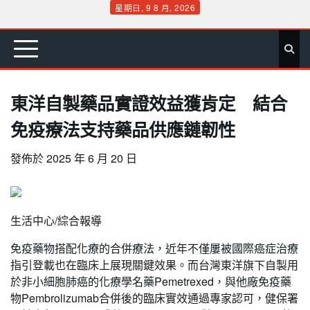
Skip
星期日, 9 8 月, 2026
to
首
要
娛
生
社
文
公
運
旅
政
地
專
content
頁
聞
樂
活
會
教
益
動
遊
治
方
欄
東洋自製藥品實證效益獲肯定 結合
免疫療法支持藥品供應鏈韌性
發佈於
2025 年 6 月 20 日
生活中心/綜合報導
免疫藥物搭配化療的合併療法，近年不僅屢被國際癌症治療
指引登載也在臨床上展現關鍵效果。而台灣東洋旗下自製用
於非小細胞肺癌的化療學名藥Pemetrexed，與他廠免疫藥
物Pembrolizumab合併後的臨床實效通過專家認可，健保署