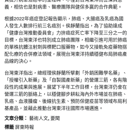
義，相信也是對病患、醫療團隊與健保多贏的合作典範。
根據2022年癌症登記報告顯示，肺癌、大腸癌及乳癌為國
人發生人數排行前三名癌別。侯靜蘭指出，為了協助達成
「健康台灣推動委員會」力拚癌症死亡率下降至三分之一的
目標，台灣東洋也特別成立肺癌團隊，相繼引進可用於肺癌
的單株抗體注射劑與標靶口服藥物，如今又接軌免疫藥物搭
配化療的合併療法領域，展現台灣東洋持續穩健布局肺癌產
品線的決心。
台灣東洋指出，總經理侯靜蘭所擘劃「外銷困難學名藥」、
「授權引入新藥」及「自製國產新藥」的營運三箭，各有階
段性的成果與進展。展望下半年工作目標，台灣東洋仍會在
營運三箭的脈絡上，以穩健腳步耕耘海內外市場並在肺癌、
乳癌、血液腫瘤、後線抗生素、預防保健疫苗等領域布局利
基產品，並藉此推動台灣東洋往國際市場邁進。
文章分類：
藝術人文
,
要聞
標籤
屏東時報