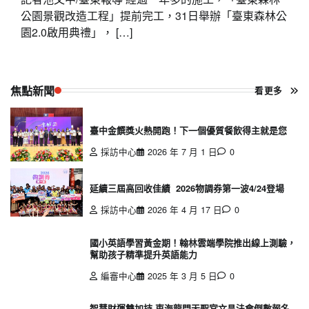
公園景觀改造工程」提前完工，31日舉辦「臺東森林公
園2.0啟用典禮」， […]
焦點新聞
看更多
臺中金饌獎火熱開跑！下一個優質餐飲得主就是您
採訪中心
2026 年 7 月 1 日
0
延續三屆高回收佳績 2026物調券第一波4/24登場
採訪中心
2026 年 4 月 17 日
0
國小英語學習黃金期！翰林雲端學院推出線上測驗，
幫助孩子精準提升英語能力
編審中心
2025 年 3 月 5 日
0
智慧財運雙加持 東海龍門天聖宮文昌法會倒數報名