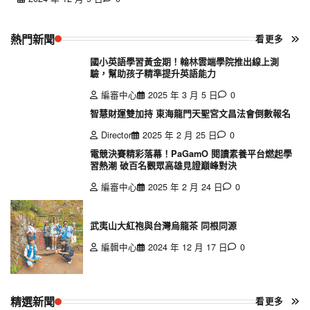
熱門新聞
看更多
國小英語學習黃金期！翰林雲端學院推出線上測
驗，幫助孩子精準提升英語能力
編審中心
2025 年 3 月 5 日
0
智慧財運雙加持 東海龍門天聖宮文昌法會倒數報名
Director
2025 年 2 月 25 日
0
電競決賽精彩落幕！PaGamO 閱讀素養平台燃起學
習熱潮 破百名觀眾高雄見證巔峰對決
編審中心
2025 年 2 月 24 日
0
武夷山大紅袍與台灣烏龍茶 同根同源
編輯中心
2024 年 12 月 17 日
0
精選新聞
看更多