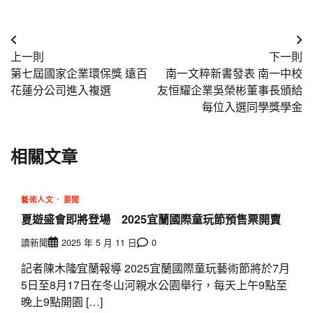
文
上一則
下一則
章
第七屆國家企業環保獎 遠百
南一文粹新書發表 南一中校
導
花蓮分公司進入複選
友恒耀企業吳榮彬董事長頒給
每位入選同學獎學金
覽
相關文章
藝術人文
要聞
夏遊盛會即將登場 2025宜蘭國際童玩節預售票開賣
讀新聞
2025 年 5 月 11 日
0
記者陳木隆∕宜蘭報導 2025宜蘭國際童玩藝術節將於7月
5日至8月17日在冬山河親水公園舉行，每天上午9點至
晚上9點開園 […]