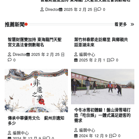
Director
2025 年 2 月 25 日
0
推薦新聞
看更多
智慧財運雙加持 東海龍門天聖
葉竹林春節走訪鄉里 與鄉親共
宮文昌法會倒數報名
話澎湖未來
Director
2025 年 2 月 25 日
編輯中心
0
2025 年 2 月 1 日
0
今冬冰雪初體驗！盤山滑雪場打
造「吃住娛」一體式滿足遊客的
傳承中華優秀文化 薊州非遺知
需求
多少
編輯中心
編輯中心
2024 年 12 月 9 日
0
2024 年 12 月 9 日
0