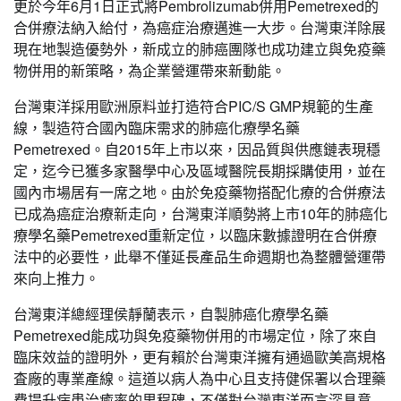
更於今年6月1日正式將Pembrolizumab併用Pemetrexed的
合併療法納入給付，為癌症治療邁進一大步。台灣東洋除展
現在地製造優勢外，新成立的肺癌團隊也成功建立與免疫藥
物併用的新策略，為企業營運帶來新動能。
台灣東洋採用歐洲原料並打造符合PIC/S GMP規範的生產
線，製造符合國內臨床需求的肺癌化療學名藥
Pemetrexed。自2015年上市以來，因品質與供應鏈表現穩
定，迄今已獲多家醫學中心及區域醫院長期採購使用，並在
國內市場居有一席之地。由於免疫藥物搭配化療的合併療法
已成為癌症治療新走向，台灣東洋順勢將上市10年的肺癌化
療學名藥Pemetrexed重新定位，以臨床數據證明在合併療
法中的必要性，此舉不僅延長產品生命週期也為整體營運帶
來向上推力。
台灣東洋總經理侯靜蘭表示，自製肺癌化療學名藥
Pemetrexed能成功與免疫藥物併用的市場定位，除了來自
臨床效益的證明外，更有賴於台灣東洋擁有通過歐美高規格
査廠的專業產線。這道以病人為中心且支持健保署以合理藥
費提升病患治癒率的里程碑，不僅對台灣東洋而言深具意