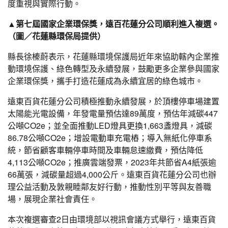
度重視與實際行動。
▲第七屆國家企業環保獎，遠百花蓮分公司順利進入複選。
（圖／花蓮縣環保局提供）
縣長徐榛蔚表示，花蓮縣環境保護局近年來協助轄內企業推
動環境保護、綠色轉型及永續發展，鼓勵更多企業參與國家
企業環保獎，攜手打造花蓮成為永續宜居的綠色城市。
遠東百貨花蓮分公司積極推動永續發展，於頂樓停車場建置
太陽能光電設備，年發電量預估達89萬度，預估年減碳447
公噸CO2e；並全面推動LED燈具更換1,663盞燈具，減碳
86.78公噸CO2e；增設電動車充電樁；導入無紙化停車系
統，節省顧客車輛停車時間及車輛怠速繳費，預估降低
4,113公噸CO2e；推廣雲端發票，2023年共節省A4紙張逾
66萬張，減碳量超過4,000公斤。遠東百貨花蓮分公司也辦
理公益活動及敦親睦鄰友好行動，推動性別平等與友善職
場，展現企業社會責任。
本次複選審查2日由環境部以視訊會議方式舉行，遠東百貨