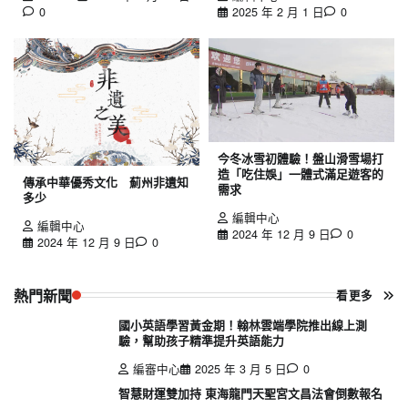
0
2025 年 2 月 1 日
0
今冬冰雪初體驗！盤山滑雪場打
造「吃住娛」一體式滿足遊客的
傳承中華優秀文化 薊州非遺知
需求
多少
編輯中心
編輯中心
2024 年 12 月 9 日
0
2024 年 12 月 9 日
0
熱門新聞
看更多
國小英語學習黃金期！翰林雲端學院推出線上測
驗，幫助孩子精準提升英語能力
編審中心
2025 年 3 月 5 日
0
智慧財運雙加持 東海龍門天聖宮文昌法會倒數報名