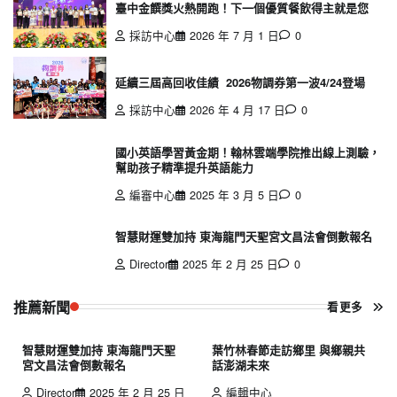
臺中金饌獎火熱開跑！下一個優質餐飲得主就是您
採訪中心
2026 年 7 月 1 日
0
延續三屆高回收佳績 2026物調券第一波4/24登場
採訪中心
2026 年 4 月 17 日
0
國小英語學習黃金期！翰林雲端學院推出線上測驗，
幫助孩子精準提升英語能力
編審中心
2025 年 3 月 5 日
0
智慧財運雙加持 東海龍門天聖宮文昌法會倒數報名
Director
2025 年 2 月 25 日
0
推薦新聞
看更多
智慧財運雙加持 東海龍門天聖
葉竹林春節走訪鄉里 與鄉親共
宮文昌法會倒數報名
話澎湖未來
Director
2025 年 2 月 25 日
編輯中心