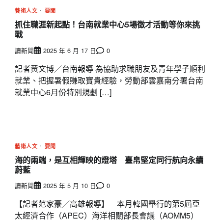
藝術人文
要聞
抓住職涯新起點！台南就業中心5場徵才活動等你來挑
戰
讀新聞
2025 年 6 月 17 日
0
記者黃文博／台南報導 為協助求職朋友及青年學子順利
就業、把握暑假賺取寶貴經驗，勞動部雲嘉南分署台南
就業中心6月份特別規劃 […]
藝術人文
要聞
海的兩端，是互相輝映的燈塔 臺帛堅定同行航向永續
蔚藍
讀新聞
2025 年 5 月 10 日
0
【記者范家豪／高雄報導】 本月韓國舉行的第5屆亞
太經濟合作（APEC）海洋相關部長會議（AOMM5）