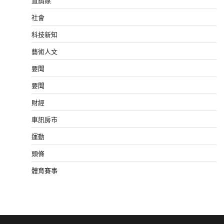
直銷媒
社會
科技新知
藝術人文
要聞
要聞
財經
車訊房市
運動
頭條
體育賽事