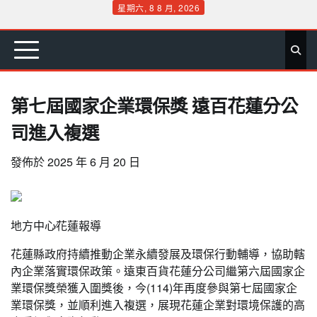
Skip
星期六, 8 8 月, 2026
to
首
要
娛
生
社
文
公
運
旅
政
地
專
content
頁
聞
樂
活
會
教
益
動
遊
治
方
欄
第七屆國家企業環保獎 遠百花蓮分公
司進入複選
發佈於
2025 年 6 月 20 日
地方中心∕花蓮報導
花蓮縣政府持續推動企業永續發展及環保行動輔導，協助轄
內企業落實環保政策。遠東百貨花蓮分公司繼第六屆國家企
業環保獎榮獲入圍獎後，今(114)年再度參與第七屆國家企
業環保獎，並順利進入複選，展現花蓮企業對環境保護的高