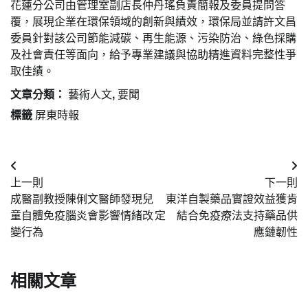
花蓮分公司由管理室副店長仲丹瑤負責簡報及委員提問答
覆，展現企業在環保領域的創新與績效，環保局並請許文昌
委員針對該公司節能減碳、再生能源、污染防治、綠色採購
及社會責任等面向，給予專業建議與協助精進資料完整性爭
取佳績。
文章分類：
藝術人文
,
要聞
標籤
屏東時報
文
上一則
下一則
章
成醫副教授陳俐文醫師發現兒
東洋自製藥品實證效益獲肯
導
童自體免疫腦炎會影響情緒改
定 結合免疫療法支持藥品供
變行為
應鏈韌性
覽
相關文章