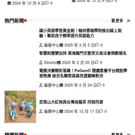
2024 年 12 月 9 日
0
2024 年 12 月 9 日
0
熱門新聞
看更多
國小英語學習黃金期！翰林雲端學院推出線上測
驗，幫助孩子精準提升英語能力
編審中心
2025 年 3 月 5 日
0
智慧財運雙加持 東海龍門天聖宮文昌法會倒數報名
Director
2025 年 2 月 25 日
0
電競決賽精彩落幕！PaGamO 閱讀素養平台燃起學
習熱潮 破百名觀眾高雄見證巔峰對決
編審中心
2025 年 2 月 24 日
0
武夷山大紅袍與台灣烏龍茶 同根同源
編輯中心
2024 年 12 月 17 日
0
精選新聞
看更多