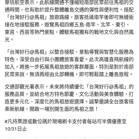
華信航空表示，此航線開通不僅縮短南部民眾前往馬祖的交
通時間，也有助於提升整體離島交通的彈性與便利性。搭配
「台灣好行@馬祖」旅遊路線，旅客抵達南竿後即可無縫銜
接在地接駁服務，遊覽馬祖四鄉五島-南竿、北竿、東引、
東莒、西莒等熱門景點，體驗馬祖獨有的戰地文化與自然風
光。
「台灣好行@馬祖」以整合接駁、景點導覽與智慧化服務為
特色，深受自由行與小團體旅客喜愛。此次高雄直飛航線的
加入，將進一步拓展馬祖旅遊的客群層面，特別是對於南部
民眾來說，無須再經由北部轉機，即可輕鬆踏上離島旅程。
交通部觀光署表示，未來將持續優化「台灣好行@馬祖」的
服務品質，並結合地方特色節慶、文化活動與美食體驗，打
造更多元化、深度化的馬祖旅遊選擇。誠摯邀請全台旅客搭
乘新航線，開啟一場別開生面的馬祖之旅！
#凡持票證或數位碼於現場刷卡支付者每站可半價優惠至
10/31日止