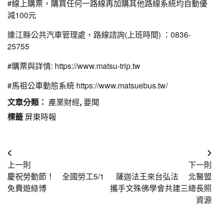
#線上購票，購買任何一路線再加購其他路線系統均自動優
減100元
連江縣公共汽車管理處，路線諮詢(上班時間) ：0836-
25755
#購票與詳情: https://www.matsu-trip.tw
#馬祖公車動態系統 https://www.matsuebus.tw/
文章分類：
產業財經
,
要聞
標籤
屏東時報
文
上一則
下一則
章
慶祝勞動節！ 全國勞工5/1
薩迦法王來台弘法 北醫盟
導
免費遊綠博
攜手文殊佛學會共建三總長照
資源
覽