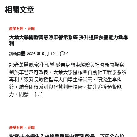
相關文章
產業財經
要聞
大葉大學開發智慧煞車警示系統 提升追撞預警能力獲專
利
讀新聞
2026 年 5 月 19 日
0
記者蕭麗鳳/彰化報導 從自身開車經驗與社會新聞觀察
到煞車警示可改良，大葉大學機械與自動化工程學系獲
專利！張舜長教授指導大四學生楊尚憲、研究生李侑
錞，結合即時感測與智慧判斷技術，提升追撞預警能
力，開發「 […]
產業財經
要聞
影音/未來學生入校後手機集中管理 教長：下周公布校