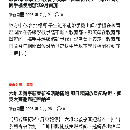
園手機使用辦法9月實施
讀新聞
2025 年 7 月 2 日
0
地方中心/台北報導 學生能不能帶手機上課?手機在校管
理問題在各級學校爭議不斷。教育部長鄭英耀在教育部
舉辦的「攜手共護網路新世代」記者會上表示，教育部
日前召集相關單位討論「高級中等以下學校校園行動載
具使 […]
產業財經
要聞
六堆忠義亭新春祈福活動開跑 即日起開放登記點燈、擲
筊大賽邀您迎春納福
讀新聞
2026 年 3 月 26 日
0
【記者蘇莉湘 / 屏東報導】 六堆忠義亭喜迎新春，推出
系列祈福活動，自即日起開放受理登記，邀請各地信眾