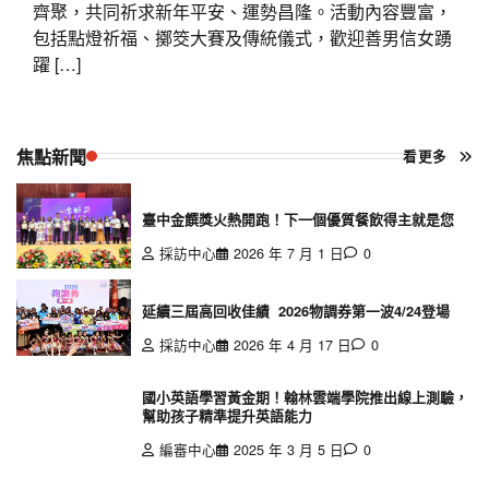
齊聚，共同祈求新年平安、運勢昌隆。活動內容豐富，
包括點燈祈福、擲筊大賽及傳統儀式，歡迎善男信女踴
躍 […]
焦點新聞
看更多
臺中金饌獎火熱開跑！下一個優質餐飲得主就是您
採訪中心
2026 年 7 月 1 日
0
延續三屆高回收佳績 2026物調券第一波4/24登場
採訪中心
2026 年 4 月 17 日
0
國小英語學習黃金期！翰林雲端學院推出線上測驗，
幫助孩子精準提升英語能力
編審中心
2025 年 3 月 5 日
0