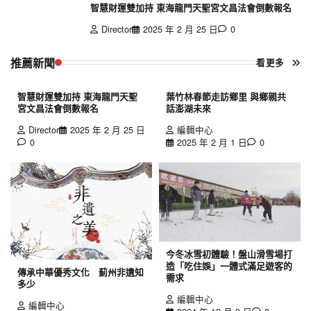
智慧財運雙加持 東海龍門天聖宮文昌法會倒數報名
Director
2025 年 2 月 25 日
0
推薦新聞
看更多
智慧財運雙加持 東海龍門天聖
葉竹林春節走訪鄉里 與鄉親共
宮文昌法會倒數報名
話澎湖未來
Director
2025 年 2 月 25 日
編輯中心
0
2025 年 2 月 1 日
0
今冬冰雪初體驗！盤山滑雪場打
造「吃住娛」一體式滿足遊客的
傳承中華優秀文化 薊州非遺知
需求
多少
編輯中心
編輯中心