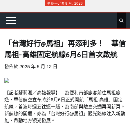
Skip
星期一, 10 8 月, 2026
to
首
要
娛
生
社
文
公
運
旅
政
地
專
content
頁
聞
樂
活
會
教
益
動
遊
治
方
欄
「台灣好行@馬祖」再添利多！ 華信
馬祖-高雄固定航線6月6日首次啟航
發佈於
2025 年 5 月 12 日
【記者蘇莉湘／高雄報導】 為便利南部旅客前往馬祖旅
遊，華信航空宣布將於6月6日正式開航「馬祖-高雄」固定
航線，首波每週五往返一趟，為南部與離島交通再開新頁。
新航線的開通，亦為「台灣好行@馬祖」觀光路線注入新動
能，帶動地方觀光發展。