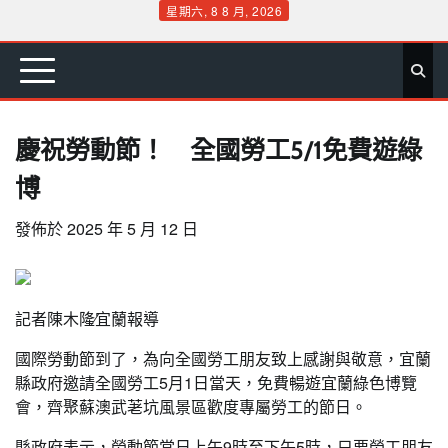
Skip
星期六, 8 8 月, 2026
to
首
要
娛
生
社
文
公
運
旅
政
地
專
content
頁
聞
樂
活
會
教
益
動
遊
治
方
欄
慶祝勞動節！ 全國勞工5/1免費遊綠
博
發佈於
2025 年 5 月 12 日
記者陳木隆∕宜蘭報導
國際勞動節到了，為向全國勞工朋友致上感謝與敬意，宜蘭
縣政府邀請全國勞工5月1日當天，免費暢遊宜蘭綠色博覽
會，齊聚蘇澳武荖坑風景區歡度專屬勞工的節日。
縣政府表示，勞動節當日上午9時至下午5時，只要勞工朋友