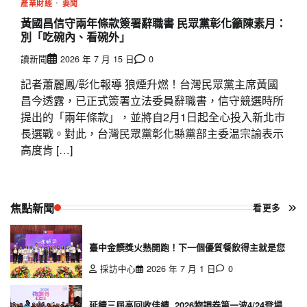
產業財經
要聞
黃國昌信守兩年條款簽署辭職書 民眾黨彰化籲陳素月：
別「吃碗內、看碗外」
讀新聞
2026 年 7 月 15 日
0
記者蕭麗鳳/彰化報導 狼煙升燃！台灣民眾黨主席黃國
昌今透露，已正式簽署立法委員辭職書，信守競選時所
提出的「兩年條款」，並將自2月1日起全心投入新北市
長選戰。對此，台灣民眾黨彰化縣黨部主委温宗諭表示
高度肯 […]
焦點新聞
看更多
臺中金饌獎火熱開跑！下一個優質餐飲得主就是您
採訪中心
2026 年 7 月 1 日
0
延續三屆高回收佳績 2026物調券第一波4/24登場