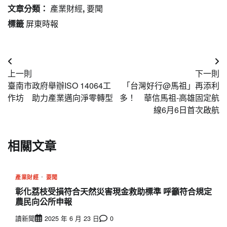
文章分類：
產業財經
,
要聞
標籤
屏東時報
文
上一則
下一則
章
臺南市政府舉辦ISO 14064工
「台灣好行@馬祖」再添利
導
作坊 助力產業邁向淨零轉型
多！ 華信馬祖-高雄固定航
線6月6日首次啟航
覽
相關文章
產業財經
要聞
彰化荔枝受損符合天然災害現金救助標準 呼籲符合規定
農民向公所申報
讀新聞
2025 年 6 月 23 日
0