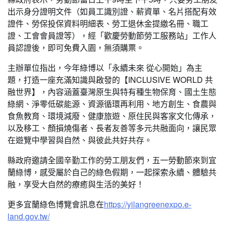
出示身分證明文件（如員工識別證、薪資單、名片搭配有效
證件、勞保投保資料明細表、勞工退休金提繳名冊、職工
證、工會會員證等），經「歡慶勞動節勞工服務站」工作人
員認證後，即可免費入園，無須購票。
主辦單位指出，今年綠博以「永續未來 從心開始」為主
題，打造一座充滿知識與啟發的【INCLUSIVE WORLD 共
融世界】，內容涵蓋臺灣原生與特有種生物保育、國土生態
綠網、淨零低碳能源、資源循環再利用、地方創生、食農與
食魚教育、環境減廢、健康旅遊、原住民與客家文化傳承，
以及移工、顏損燒傷者、長者友善等多元共融面向，讓民眾
在遊覽中學習與自然、與彼此共好共存。
縣政府邀請全國辛勤工作的勞工朋友們，五一勞動節來到宜
蘭綠博，感受屬於自己的綠色假期，一起探索永續、體驗共
融，享受大自然的療癒與生活的美好！
更多宜蘭綠色博覽會訊息在
https://yilangreenexpo.e-
land.gov.tw/