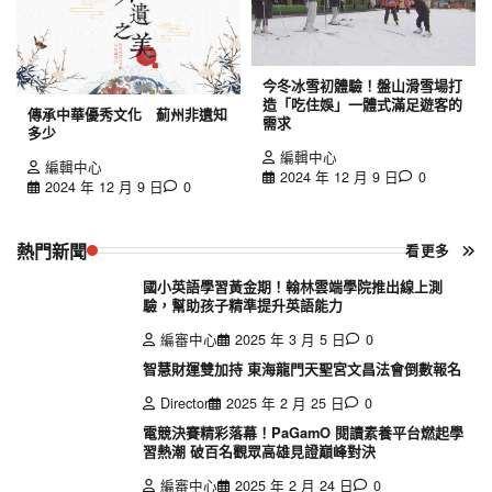
今冬冰雪初體驗！盤山滑雪場打
造「吃住娛」一體式滿足遊客的
傳承中華優秀文化 薊州非遺知
需求
多少
編輯中心
編輯中心
2024 年 12 月 9 日
0
2024 年 12 月 9 日
0
熱門新聞
看更多
國小英語學習黃金期！翰林雲端學院推出線上測
驗，幫助孩子精準提升英語能力
編審中心
2025 年 3 月 5 日
0
智慧財運雙加持 東海龍門天聖宮文昌法會倒數報名
Director
2025 年 2 月 25 日
0
電競決賽精彩落幕！PaGamO 閱讀素養平台燃起學
習熱潮 破百名觀眾高雄見證巔峰對決
編審中心
2025 年 2 月 24 日
0