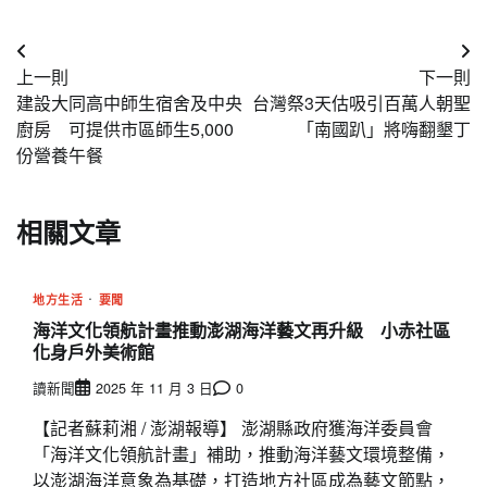
文
上一則
下一則
章
建設大同高中師生宿舍及中央
台灣祭3天估吸引百萬人朝聖
導
廚房 可提供市區師生5,000
「南國趴」將嗨翻墾丁
份營養午餐
覽
相關文章
地方生活
要聞
海洋文化領航計畫推動澎湖海洋藝文再升級 小赤社區
化身戶外美術館
讀新聞
2025 年 11 月 3 日
0
【記者蘇莉湘 / 澎湖報導】 澎湖縣政府獲海洋委員會
「海洋文化領航計畫」補助，推動海洋藝文環境整備，
以澎湖海洋意象為基礎，打造地方社區成為藝文節點，