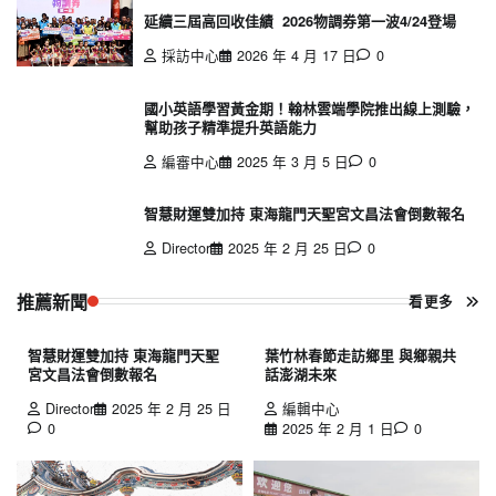
延續三屆高回收佳績 2026物調券第一波4/24登場
採訪中心
2026 年 4 月 17 日
0
國小英語學習黃金期！翰林雲端學院推出線上測驗，
幫助孩子精準提升英語能力
編審中心
2025 年 3 月 5 日
0
智慧財運雙加持 東海龍門天聖宮文昌法會倒數報名
Director
2025 年 2 月 25 日
0
推薦新聞
看更多
智慧財運雙加持 東海龍門天聖
葉竹林春節走訪鄉里 與鄉親共
宮文昌法會倒數報名
話澎湖未來
Director
2025 年 2 月 25 日
編輯中心
0
2025 年 2 月 1 日
0