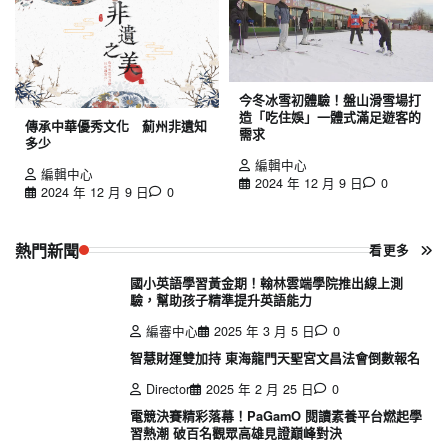
今冬冰雪初體驗！盤山滑雪場打
造「吃住娛」一體式滿足遊客的
傳承中華優秀文化 薊州非遺知
需求
多少
編輯中心
編輯中心
2024 年 12 月 9 日
0
2024 年 12 月 9 日
0
熱門新聞
看更多
國小英語學習黃金期！翰林雲端學院推出線上測
驗，幫助孩子精準提升英語能力
編審中心
2025 年 3 月 5 日
0
智慧財運雙加持 東海龍門天聖宮文昌法會倒數報名
Director
2025 年 2 月 25 日
0
電競決賽精彩落幕！PaGamO 閱讀素養平台燃起學
習熱潮 破百名觀眾高雄見證巔峰對決