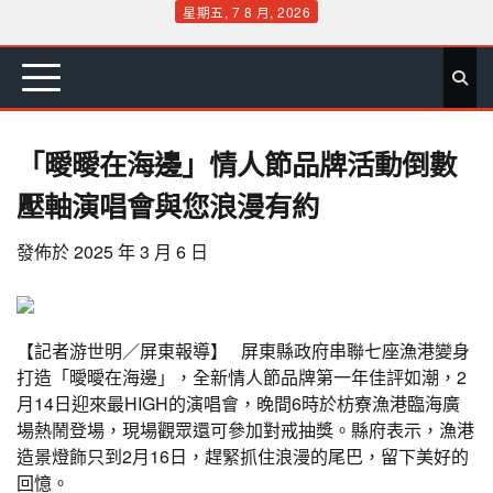
Skip
星期五, 7 8 月, 2026
to
首
要
娛
生
社
文
公
運
旅
政
地
專
content
頁
聞
樂
活
會
教
益
動
遊
治
方
欄
「曖曖在海邊」情人節品牌活動倒數
壓軸演唱會與您浪漫有約
發佈於
2025 年 3 月 6 日
【記者游世明／屏東報導】 屏東縣政府串聯七座漁港變身
打造「曖曖在海邊」，全新情人節品牌第一年佳評如潮，2
月14日迎來最HIGH的演唱會，晚間6時於枋寮漁港臨海廣
場熱鬧登場，現場觀眾還可參加對戒抽獎。縣府表示，漁港
造景燈飾只到2月16日，趕緊抓住浪漫的尾巴，留下美好的
回憶。