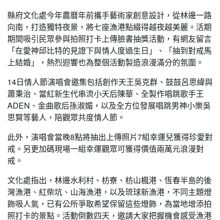
縣府文化處今年農曆年前攜手藝術家創意設計，從林邊一路
向南，打造獨特夜景，將七座漁港點綴得越夜越美麗。活期
期間吸引民眾參與拍照打卡上傳臉書抽獎活動，有網友留言
「在愛神邱比特的見證下與情人度過生日」、「抽到對戒馬
上結婚」，熱烈迴響也為整個活動製造浪漫滿分的氛圍。
14日情人節演唱會邀集包括創作天王吳克群、鼓鼓呂思緯與
蕭秉治、當紅新生代串流小天后陳華、全製作唱跳歌手王
ADEN、金曲歌后孫淑媚，以及全方位發展唱跳男神小樂吳
思賢等藝人，陪觀眾共度情人節。
此外，演唱會當晚8點將抽出上傳照片7組幸運兒獲得珍愛對
戒。另更加碼現場一組幸運觀眾可獲得價值兩萬元浪漫對
戒。
文化處指出，林邊水利村、枋寮、枋山楓港、恆春半島的後
灣漁港、紅柴坑、山海漁港，以及琉球新漁港，不同主題燈
飾吸人氣，已有公所爭取希望保留這些燈飾，為當地增添拍
照打卡的景點。活動倒數四天，邀請大家把握機會感受漁港