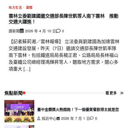
地方生活
要聞
雲林立委劉建國邀交通部長陳世凱等人南下雲林 推動
交通大躍進！
讀新聞
2026 年 4 月 10 日
0
【記者蘇莉湘／雲林報導】 立法委員劉建國為加速雲林
交通建設發展，昨天（7日）邀請交通部長陳世凱率隊
南下雲林，包括鐵道局局長楊正君、公路局局長林福山
及臺鐵公司總經理馮輝昇等人，聽取地方需求，關心多
項重大 […]
焦點新聞
看更多
臺中金饌獎火熱開跑！下一個優質餐飲得主就是您
採訪中心
2026 年 7 月 1 日
0