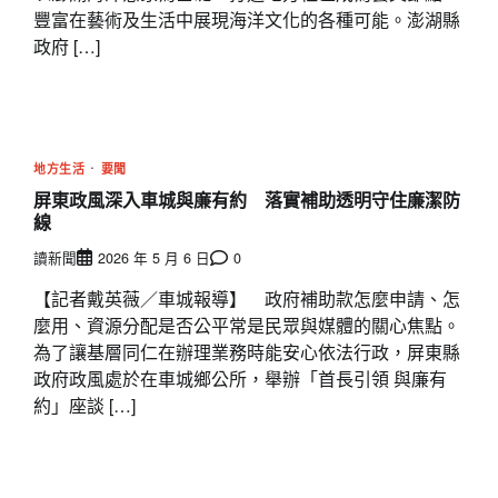
豐富在藝術及生活中展現海洋文化的各種可能。澎湖縣
政府 […]
地方生活
要聞
屏東政風深入車城與廉有約 落實補助透明守住廉潔防
線
讀新聞
2026 年 5 月 6 日
0
【記者戴英薇／車城報導】 政府補助款怎麼申請、怎
麼用、資源分配是否公平常是民眾與媒體的關心焦點。
為了讓基層同仁在辦理業務時能安心依法行政，屏東縣
政府政風處於在車城鄉公所，舉辦「首長引領 與廉有
約」座談 […]