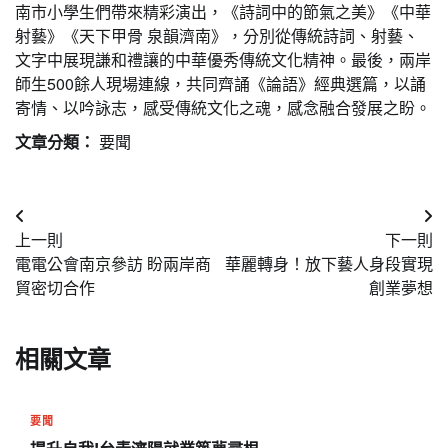
南市小學生們帶來精彩演出，《詩詞中的節氣之美》《中華
射藝》《天下甲骨 泉韻濟南》，分別從傳統詩詞、射藝、
文字中展現謙和禮讓的中華優秀傳統文化精神。最後，兩岸
師生500餘人現場連線，共同齊誦《論語》經典選篇，以誦
寄情、以吟詠志，感受傳統文化之魂，感念融合發展之盼。
文章分類：
要聞
文
上一則
下一則
章
電電公會南京參訪 盼兩岸商
華麗轉身！放下藝人身段實現
導
貿密切合作
創業夢想
覽
相關文章
要聞