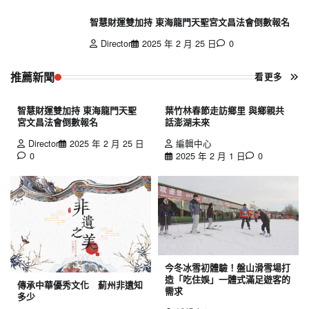
智慧財運雙加持 東海龍門天聖宮文昌法會倒數報名
Director
2025 年 2 月 25 日
0
推薦新聞
看更多
智慧財運雙加持 東海龍門天聖
葉竹林春節走訪鄉里 與鄉親共
宮文昌法會倒數報名
話澎湖未來
Director
2025 年 2 月 25 日
編輯中心
0
2025 年 2 月 1 日
0
今冬冰雪初體驗！盤山滑雪場打
造「吃住娛」一體式滿足遊客的
傳承中華優秀文化 薊州非遺知
需求
多少