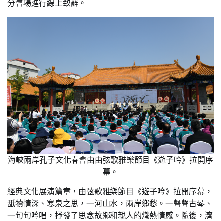
分會場進行線上致辭。
海峽兩岸孔子文化春會由由弦歌雅樂節目《遊子吟》拉開序
幕。
經典文化展演篇章，由弦歌雅樂節目《遊子吟》拉開序幕，
舐犢情深、寒泉之思，一河山水，兩岸鄉愁。一聲聲古琴、
一句句吟唱，抒發了思念故鄉和親人的熾熱情感。隨後，濟