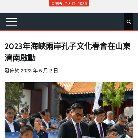
Skip
星期五, 7 8 月, 2026
to
首
要
娛
生
社
文
公
運
旅
政
地
專
content
頁
聞
樂
活
會
教
益
動
遊
治
方
欄
2023年海峽兩岸孔子文化春會在山東
濟南啟動
發佈於
2023 年 5 月 2 日