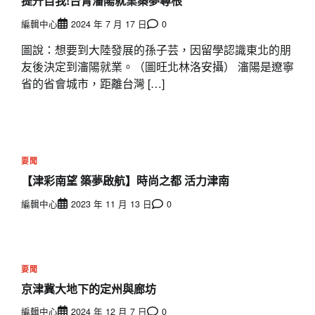
提升自我!台青瀋陽就業築夢尋根
編輯中心
2024 年 7 月 17 日
0
圖說：想要到大陸發展的孫子芸，因留學認識東北的朋
友後決定到瀋陽就業。（圖旺北林洛安攝） 瀋陽是遼寧
省的省會城市，距離台灣 […]
要聞
【津彩南望 築夢啟航】時尚之都 活力津南
編輯中心
2023 年 11 月 13 日
0
要聞
京津冀大地下的定州與廊坊
編輯中心
2024 年 12 月 7 日
0