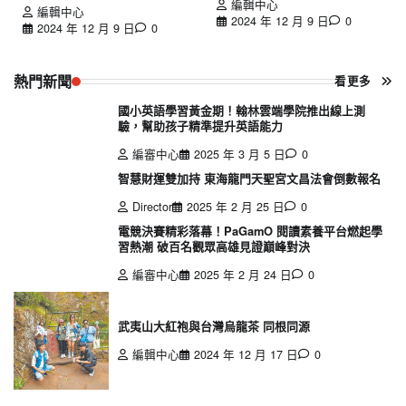
編輯中心
編輯中心
2024 年 12 月 9 日
0
2024 年 12 月 9 日
0
熱門新聞
看更多
國小英語學習黃金期！翰林雲端學院推出線上測
驗，幫助孩子精準提升英語能力
編審中心
2025 年 3 月 5 日
0
智慧財運雙加持 東海龍門天聖宮文昌法會倒數報名
Director
2025 年 2 月 25 日
0
電競決賽精彩落幕！PaGamO 閱讀素養平台燃起學
習熱潮 破百名觀眾高雄見證巔峰對決
編審中心
2025 年 2 月 24 日
0
武夷山大紅袍與台灣烏龍茶 同根同源
編輯中心
2024 年 12 月 17 日
0