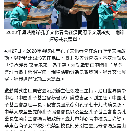
2023年海峽兩岸孔子文化春會在濟南府學文廟啟動，兩岸
連線共襄盛舉。
4月27日，2023年海峽兩岸孔子文化春會在濟南府學文廟啟
動，以視頻連線形式在昆山、臺北設置分會場。本次活動以
「傳承經典 築夢未來」為主題，活動啟動由中國孔子基金
會理事長于曉明宣佈，現場活動分為嘉賓賀詞、經典文化展
演、經典選篇詠誦三大篇章。
啟動儀式由山東省臺港澳辦主任張連三主持。尼山世界儒學
中心（中國孔子基金會秘書處）黨委書記、副主任，中國孔
子基金會副理事長、秘書長國承彥和孔子七十九代嫡長孫、
中華大成至聖先師孔子協會會長以及至聖孔子基金會會長孔
垂長在濟南主會場現場致辭。臺北市靜心高中校長唐尚智，
華東台商子女學校鄭京榮副校長則分別在臺北分會場及昆山