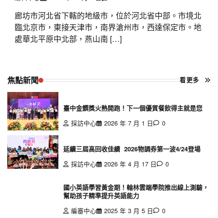
廊坊市河北省下轄的地級市，位於河北省中部。市境北
臨北京市，東接天津市，南界滄州市，西達保定市。地
處華北平原中北部，燕山南 […]
焦點新聞
看更多
臺中金饌獎火熱開跑！下一個優質餐飲得主就是您
採訪中心
2026 年 7 月 1 日
0
延續三屆高回收佳績 2026物調券第一波4/24登場
採訪中心
2026 年 4 月 17 日
0
國小英語學習黃金期！翰林雲端學院推出線上測驗，
幫助孩子精準提升英語能力
編審中心
2025 年 3 月 5 日
0