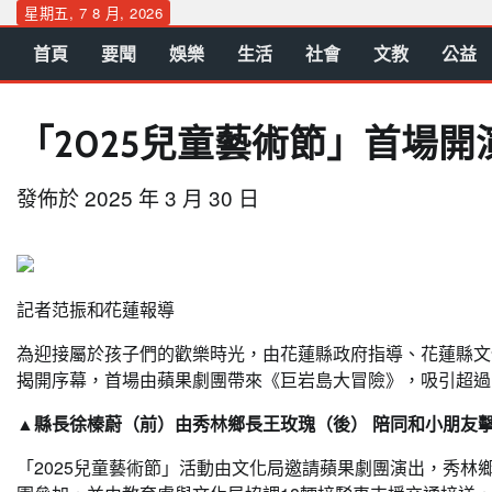
Skip
星期五, 7 8 月, 2026
to
首頁
要聞
娛樂
生活
社會
文教
公益
content
「2025兒童藝術節」首場
發佈於
2025 年 3 月 30 日
記者范振和∕花蓮報導
為迎接屬於孩子們的歡樂時光，由花蓮縣政府指導、花蓮縣文化
揭開序幕，首場由蘋果劇團帶來《巨岩島大冒險》，吸引超過1
▲縣長徐榛蔚（前）由秀林鄉長王玫瑰（後） 陪同和小朋友
「2025兒童藝術節」活動由文化局邀請蘋果劇團演出，秀林