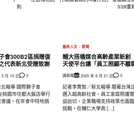
則
3/28
藝術人文
要聞
子會300B2區捐贈復
輔大搭橋媒合高齡產業新創
惕之代表新北受贈致謝
天使平台讓「員工照顧不離
0
讀新聞
0
 5 月 13 日
2025 年 6 月 21 日
 新北報導 國際獅子會
記者李喬智／新北報導 隨著台灣
6日在桃園市住都大飯店舉行
邁入超高齡社會，員工家庭照護
5年度會議，在年會中特地捐
益迫切，企業職場支持政策也面
挑戰。在輔仁大學高 […]