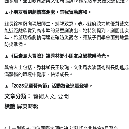
園參加，並由教育處與文化局協調18輛接駁車支援交通接送
▲小朋友看到劇情高潮處，忘我舞動應和。
縣長徐榛蔚向現場師生、鄉親致意，表示縣府致力於優質藝文
能近距離欣賞到高水準的兒童劇演出。她特別提到，劇團此次
年，希望透過劇情傳達正確防災觀念，讓孩子們學會面對地震
防災準備。
▲《巨岩島大冒險》讓秀林鄉小朋友度過歡樂時光。
與會人士包括，秀林鄉長王玫瑰、文化局表演藝術科長劉進成
滿藝術的環境中健康、快樂成長。
▲「2025兒童藝術節」活動將全巡廻登場。
藝術人文
要聞
文章分類：
,
屏東時報
標籤
上一則
影音/四位國際大師連袂 諾科獎台北峰會5月登台