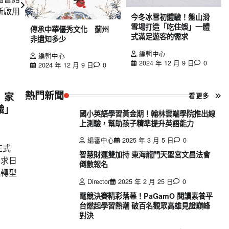
重新啟用
今冬冰雪初體驗！盤山滑
雪場打造「吃住娛」一體
傳承中華優秀文化 薊州
式滿足遊客的需求
非遺知多少
編輯中心
編輯中心
2024 年 12 月 9 日
0
2024 年 12 月 9 日
0
熱門新聞
 家
看更多
職」
國小英語學習黃金期！翰林雲端學院推出線
上測驗，幫助孩子精準提升英語能力
編審中心
2025 年 3 月 5 日
0
正式
智慧財運雙加持 東海龍門天聖宮文昌法會
需求日
倒數報名
臨轉型
Director
2025 年 2 月 25 日
0
電競決賽精彩落幕！PaGamO 閱讀素養平
台燃起學習熱潮 破百名觀眾高雄見證巔峰
對決