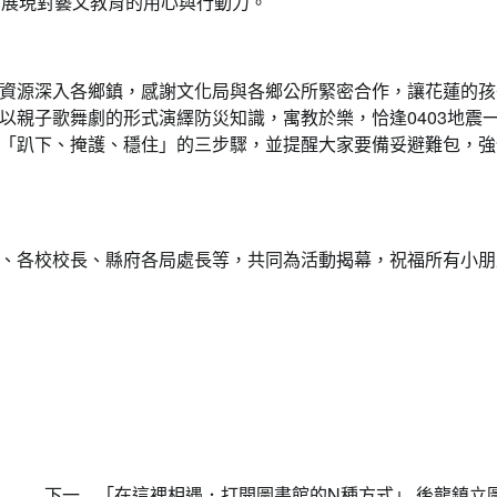
，展現對藝文教育的用心與行動力。
資源深入各鄉鎮，感謝文化局與各鄉公所緊密合作，讓花蓮的孩
以親子歌舞劇的形式演繹防災知識，寓教於樂，恰逢0403地震
「趴下、掩護、穩住」的三步驟，並提醒大家要備妥避難包，強
、各校校長、縣府各局處長等，共同為活動揭幕，祝福所有小朋
下一
「在這裡相遇．打開圖書館的N種方式」 後龍鎮立