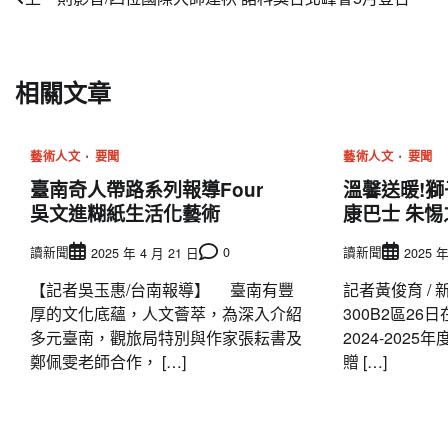
文
章
導
相關文章
覽
藝術人文
要聞
藝術人文
要聞
臺南奇人帶路系列報導Four
溫馨送暖!獅
吳文進糊紙生活化藝術
康巴士 朱
讀新聞
0
讀新聞
2025 年 4 月 21 日
2025 年
【記者吳玉惠/台南報導】 臺南有豐
記者黃俊育 /
厚的文化底蘊，人文薈萃，為深入介紹
300B2區2
多元臺南，觀旅局特別與作家張耘書及
2024-202
鄭佩雯老師合作， […]
贈 […]