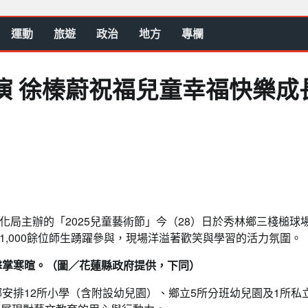
運動
旅遊
政治
地方
專欄
開演 徐榛蔚祝福兒童幸福快樂成
局主辦的「2025兒童藝術節」今（28）日於秀林鄉三棧槌球
,000餘位師生踴躍參與，現場洋溢著歡笑與學習的活力氛圍。
擊掌寒暄。（圖／花蓮縣政府提供，下同）
鄉安排12所小學（含附設幼兒園）、鄉立5所分班幼兒園及1所私