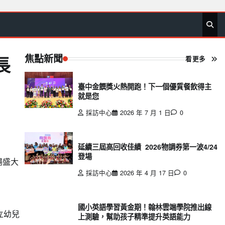
首
要
娛
生
社
文
公
運
旅
政
地
專
頁
聞
樂
活
會
教
益
動
遊
治
方
欄
焦點新聞
看更多
長
臺中金饌獎火熱開跑！下一個優質餐飲得主
就是您
採訪中心
2026 年 7 月 1 日
0
延續三屆高回收佳績 2026物調券第一波4/24
登場
場盛大
採訪中心
2026 年 4 月 17 日
0
國小英語學習黃金期！翰林雲端學院推出線
立幼兒
上測驗，幫助孩子精準提升英語能力