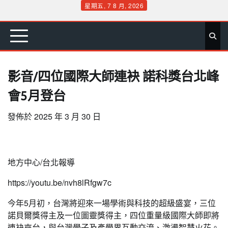
Skip
星期五, 7 8 月, 2026
to
首
要
娛
生
社
文
公
運
旅
政
地
專
content
頁
聞
樂
活
會
教
益
動
遊
治
方
欄
影音/四位國際大師連袂 諾科獎台北峰
會5月登台
發佈於
2025 年 3 月 30 日
地方中心/台北報導
https://youtu.be/nvh8lRfgw7c
今年5月初，台灣將迎來一場學術與科技的超級盛宴，三位
諾貝爾獎得主及一位圖靈獎得主，四位重量級國際大師即將
連袂來台，與台灣學子及產學界互動交流、激盪智慧火花。