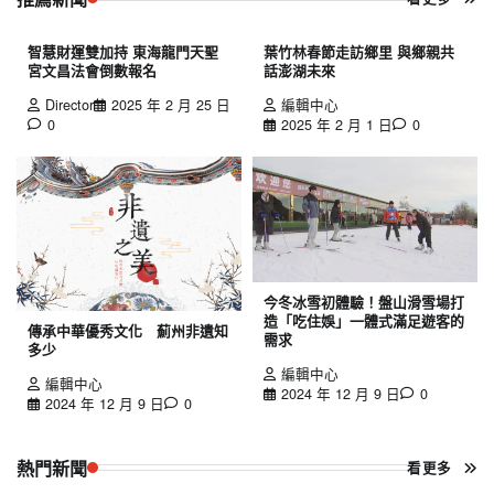
智慧財運雙加持 東海龍門天聖
葉竹林春節走訪鄉里 與鄉親共
宮文昌法會倒數報名
話澎湖未來
Director
2025 年 2 月 25 日
編輯中心
0
2025 年 2 月 1 日
0
今冬冰雪初體驗！盤山滑雪場打
造「吃住娛」一體式滿足遊客的
傳承中華優秀文化 薊州非遺知
需求
多少
編輯中心
編輯中心
2024 年 12 月 9 日
0
2024 年 12 月 9 日
0
熱門新聞
看更多