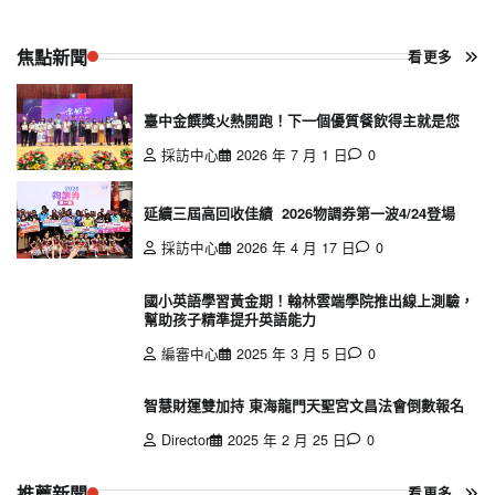
焦點新聞
看更多
臺中金饌獎火熱開跑！下一個優質餐飲得主就是您
採訪中心
2026 年 7 月 1 日
0
延續三屆高回收佳績 2026物調券第一波4/24登場
採訪中心
2026 年 4 月 17 日
0
國小英語學習黃金期！翰林雲端學院推出線上測驗，
幫助孩子精準提升英語能力
編審中心
2025 年 3 月 5 日
0
智慧財運雙加持 東海龍門天聖宮文昌法會倒數報名
Director
2025 年 2 月 25 日
0
推薦新聞
看更多