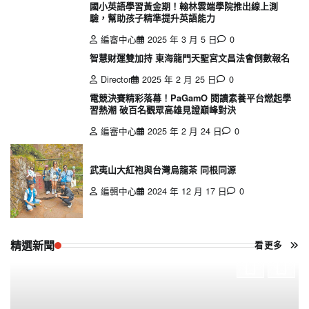
國小英語學習黃金期！翰林雲端學院推出線上測
驗，幫助孩子精準提升英語能力
編審中心
2025 年 3 月 5 日
0
智慧財運雙加持 東海龍門天聖宮文昌法會倒數報名
Director
2025 年 2 月 25 日
0
電競決賽精彩落幕！PaGamO 閱讀素養平台燃起學
習熱潮 破百名觀眾高雄見證巔峰對決
編審中心
2025 年 2 月 24 日
0
武夷山大紅袍與台灣烏龍茶 同根同源
編輯中心
2024 年 12 月 17 日
0
精選新聞
看更多