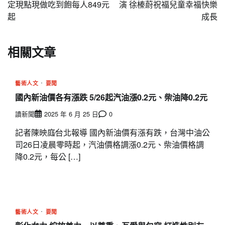
導
定現點現做吃到飽每人849元
演 徐榛蔚祝福兒童幸福快樂
起
成長
覽
相關文章
藝術人文
要聞
國內新油價各有漲跌 5/26起汽油漲0.2元、柴油降0.2元
讀新聞
2025 年 6 月 25 日
0
記者陳映庭∕台北報導 國內新油價有漲有跌，台灣中油公
司26日凌晨零時起，汽油價格調漲0.2元、柴油價格調
降0.2元，每公 […]
藝術人文
要聞