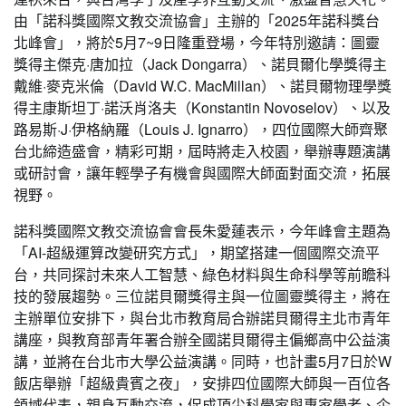
由「諾科獎國際文教交流協會」主辦的「2025年諾科獎台
北峰會」，將於5月7~9日隆重登場，今年特別邀請：圖靈
獎得主傑克·唐加拉（Jack Dongarra）、諾貝爾化學獎得主
戴維·麥克米倫（David W.C. MacMillan）、諾貝爾物理學獎
得主康斯坦丁·諾沃肖洛夫（Konstantin Novoselov）、以及
路易斯·J·伊格納羅（Louis J. Ignarro），四位國際大師齊聚
台北締造盛會，精彩可期，屆時將走入校園，舉辦專題演講
或研討會，讓年輕學子有機會與國際大師面對面交流，拓展
視野。
諾科獎國際文教交流協會會長朱愛蓮表示，今年峰會主題為
「AI-超級運算改變研究方式」，期望搭建一個國際交流平
台，共同探討未來人工智慧、綠色材料與生命科學等前瞻科
技的發展趨勢。三位諾貝爾獎得主與一位圖靈獎得主，將在
主辦單位安排下，與台北市教育局合辦諾貝爾得主北市青年
講座，與教育部青年署合辦全國諾貝爾得主偏鄉高中公益演
講，並將在台北市大學公益演講。同時，也計畫5月7日於W
飯店舉辦「超級貴賓之夜」，安排四位國際大師與一百位各
領域代表，親身互動交流，促成頂尖科學家與專家學者、企