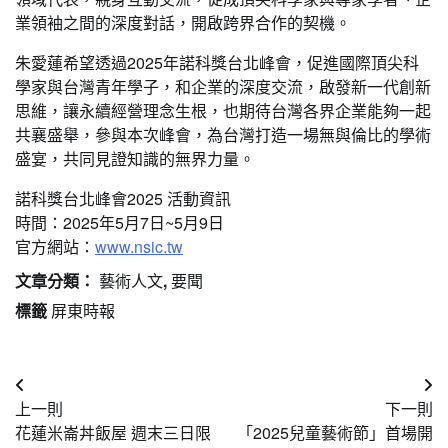
業領袖之間的深度對話，開啟跨界合作的契機。
朱愛蓮希望透過2025年諾科獎台北峰會，促進國際頂尖科
學家與台灣青年學子，和企業的深度交流，啟發新一代創新
思維，讓永續經營理念生根，也期待台灣各界企業能夠一起
共襄盛舉，參與本次峰會，為台灣打造一場無與倫比的學術
盛宴，共同見證知識的無界力量。
諾科獎台北峰會2025 活動資訊
時間：2025年5月7日~5月9日
官方網站：
www.nsic.tw
文章分類：
藝術人文
,
要聞
標籤
屏東時報
文
上一則
下一則
章
花蓮米崙丼飯屋 週末三日限
「2025兒童藝術節」首場開