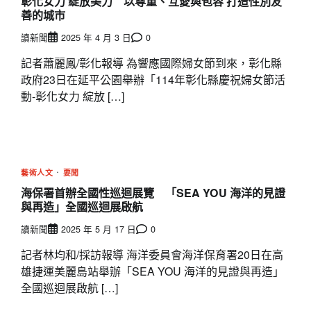
彰化女力 綻放美力 以尊重、互愛與包容 打造性別友
善的城市
讀新聞
2025 年 4 月 3 日
0
記者蕭麗鳳/彰化報導 為響應國際婦女節到來，彰化縣
政府23日在延平公園舉辦「114年彰化縣慶祝婦女節活
動-彰化女力 綻放 […]
藝術人文
要聞
海保署首辦全國性巡迴展覽 「SEA YOU 海洋的見證
與再造」全國巡迴展啟航
讀新聞
2025 年 5 月 17 日
0
記者林均和/採訪報導 海洋委員會海洋保育署20日在高
雄捷運美麗島站舉辦「SEA YOU 海洋的見證與再造」
全國巡迴展啟航 […]