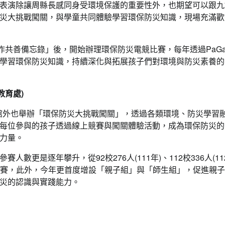
表演除讓周縣長感同身受環境保護的重要性外，也期望可以跟九
災大挑戰闖關，與學童共同體驗學習環保防災知識，現場充滿歡
作共善備忘錄」後，開始辦理環保防災電競比賽，每年透過PaGa
學習環保防災知識，持續深化與拓展孩子們對環境與防災素養的
教育處)
館外也舉辦「環保防災大挑戰闖關」，透過各類環境、防災學習
每位參與的孩子透過線上競賽與闖關體驗活動，成為環保防災的
力量。
更是逐年攀升，從92校276人(111年)、112校336人(11
5名學生參賽，此外，今年更首度增設「親子組」與「師生組」，促進親
災的認識與實踐能力。