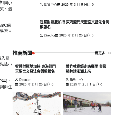
如國小
編審中心
2025 年 3 月 5 日
0
笑、溫
智慧財運雙加持 東海龍門天聖宮文昌法會倒
mO線
數報名
學習。
Director
2025 年 2 月 25 日
0
推薦新聞
看更多
融入關
先鋒小
智慧財運雙加持 東海龍門
葉竹林春節走訪鄉里 與鄉
天聖宮文昌法會倒數報名
親共話澎湖未來
Director
編輯中心
2年)、
2025 年 2 月 25 日
0
2025 年 2 月 1 日
0
子與師生