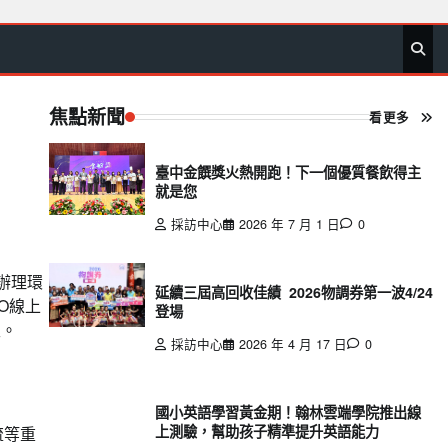
首
要
娛
生
社
文
公
運
旅
政
地
專
頁
聞
樂
活
會
教
益
動
遊
治
方
欄
焦點新聞
看更多
臺中金饌獎火熱開跑！下一個優質餐飲得主
就是您
採訪中心
2026 年 7 月 1 日
0
辦理環
延續三屆高回收佳績 2026物調券第一波4/24
O線上
登場
性。
採訪中心
2026 年 4 月 17 日
0
國小英語學習黃金期！翰林雲端學院推出線
上測驗，幫助孩子精準提升英語能力
流等重