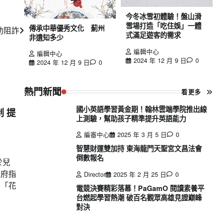
今冬冰雪初體驗！盤山滑
雪場打造「吃住娛」一體
傳承中華優秀文化 薊州
助阻詐
式滿足遊客的需求
非遺知多少
編輯中心
編輯中心
2024 年 12 月 9 日
0
2024 年 12 月 9 日
0
熱門新聞
看更多
國小英語學習黃金期！翰林雲端學院推出線
 提
上測驗，幫助孩子精準提升英語能力
編審中心
2025 年 3 月 5 日
0
智慧財運雙加持 東海龍門天聖宮文昌法會
倒數報名
於兒
政府指
Director
2025 年 2 月 25 日
0
的「花
電競決賽精彩落幕！PaGamO 閱讀素養平
台燃起學習熱潮 破百名觀眾高雄見證巔峰
對決