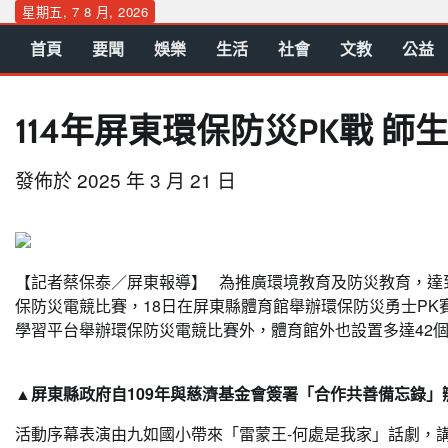
Skip
星期五, 7 8 月, 2026
to
首頁
要聞
娛樂
生活
社會
文教
公益
content
114年屏東環保防災PK戰 
發佈於
2025 年 3 月 21 日
【記者蔡保泰／屏東報導】 為推廣環境教育及防災教育，達
保防災電競比賽，18日在屏東縣體育館舉辦環保防災勇士PK
學習平台舉辦環保防災電競比賽外，體育館外也設置多達42
▲屏東縣政府自109年與慈濟基金會簽署「合作共善備忘錄」
活動序幕表演由九如國小帶來「雷蒙王-何處是我家」話劇，