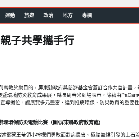
運動
旅遊
政治
地方
專欄
師生親子共學攜手行
到寓教於樂目的，屏東縣政府與慈濟基金會簽訂合作共善計畫，
賽暨環境防災教育成果展，縣長周春米到場表示，除藉由PaGam
個宣導攤位，讓展覽多元豐富，達到推廣環保、防災教育的重要
辦理環保防災電競比賽（圖/屏東縣政府教育處)
講述雷蒙王帶領小檸檬們勇敢面對病蟲害、極端氣候引發的土石