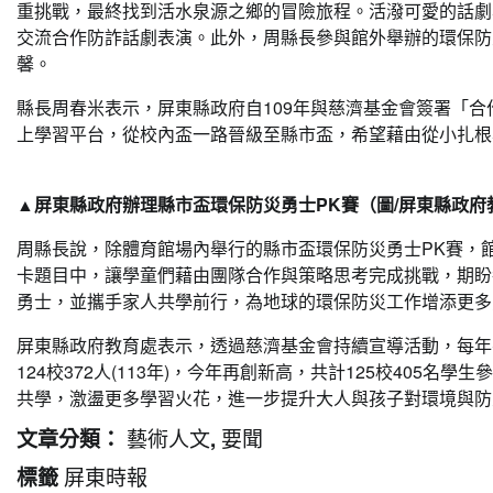
重挑戰，最終找到活水泉源之鄉的冒險旅程。活潑可愛的話劇
交流合作防詐話劇表演。此外，周縣長參與館外舉辦的環保防
馨。
縣長周春米表示，屏東縣政府自109年與慈濟基金會簽署「合
上學習平台，從校內盃一路晉級至縣市盃，希望藉由從小扎根
▲屏東縣政府辦理縣市盃環保防災勇士PK賽（圖/屏東縣政府
周縣長說，除體育館場內舉行的縣市盃環保防災勇士PK賽，
卡題目中，讓學童們藉由團隊合作與策略思考完成挑戰，期盼
勇士，並攜手家人共學前行，為地球的環保防災工作增添更多
屏東縣政府教育處表示，透過慈濟基金會持續宣導活動，每年參賽人數
124校372人(113年)，今年再創新高，共計125校40
共學，激盪更多學習火花，進一步提升大人與孩子對環境與防
藝術人文
要聞
文章分類：
,
屏東時報
標籤