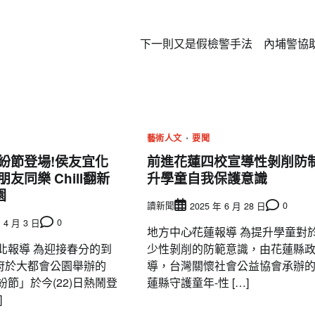
下一則
又是假檢警手法 內埔警協
藝術人文
要聞
春紛節登場!侯友宜化
前進花蓮四校宣導性剝削防制
友同樂 Chill翻新
升學童自我保護意識
園
讀新聞
0
2025 年 6 月 28 日
0
 4 月 3 日
地方中心∕花蓮報導 為提升學童對
北報導 為迎接春分的到
少性剝削的防範意識，由花蓮縣
府於大都會公園舉辦的
導，台灣關懷社會公益協會承辦
紛節」於今(22)日熱鬧登
蓮縣守護童年-性 […]
]