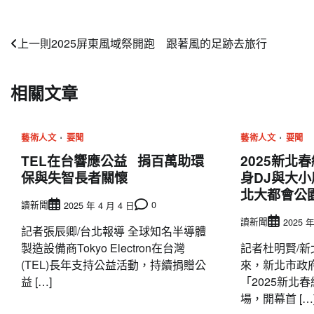
文
上一則
2025屏東風域祭開跑 跟著風的足跡去旅行
章
相關文章
導
覽
藝術人文
要聞
藝術人文
要聞
TEL在台響應公益 捐百萬助環
2025新北
保與失智長者關懷
身DJ與大小朋
北大都會公
讀新聞
0
2025 年 4 月 4 日
讀新聞
2025 年
記者張辰卿/台北報導 全球知名半導體
製造設備商Tokyo Electron在台灣
記者杜明賢/新
(TEL)長年支持公益活動，持續捐贈公
來，新北市政
益 […]
「2025新北春
場，開幕首 […