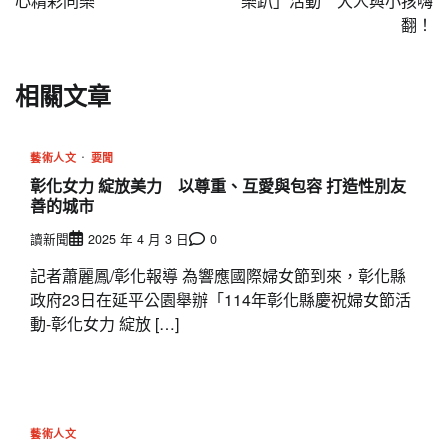
導
心精彩同樂
樂趴」活動 大人與小孩嗨
翻！
覽
相關文章
藝術人文
要聞
彰化女力 綻放美力 以尊重、互愛與包容 打造性別友
善的城市
讀新聞
2025 年 4 月 3 日
0
記者蕭麗鳳/彰化報導 為響應國際婦女節到來，彰化縣
政府23日在延平公園舉辦「114年彰化縣慶祝婦女節活
動-彰化女力 綻放 […]
藝術人文