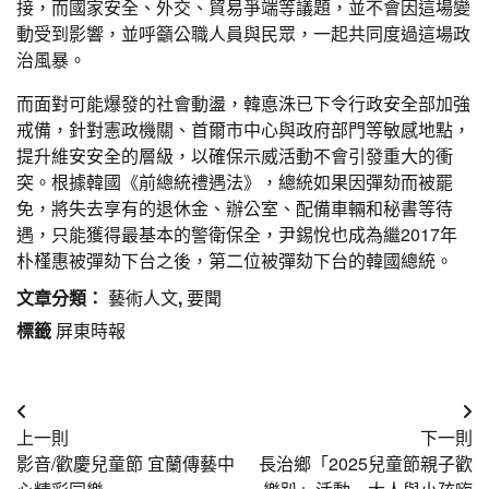
接，而國家安全、外交、貿易爭端等議題，並不會因這場變
動受到影響，並呼籲公職人員與民眾，一起共同度過這場政
治風暴。
而面對可能爆發的社會動盪，韓悳洙已下令行政安全部加強
戒備，針對憲政機關、首爾市中心與政府部門等敏感地點，
提升維安安全的層級，以確保示威活動不會引發重大的衝
突。根據韓國《前總統禮遇法》，總統如果因彈劾而被罷
免，將失去享有的退休金、辦公室、配備車輛和秘書等待
遇，只能獲得最基本的警衛保全，尹錫悅也成為繼2017年
朴槿惠被彈劾下台之後，第二位被彈劾下台的韓國總統。
文章分類：
藝術人文
,
要聞
標籤
屏東時報
文
上一則
下一則
章
影音/歡慶兒童節 宜蘭傳藝中
長治鄉「2025兒童節親子歡