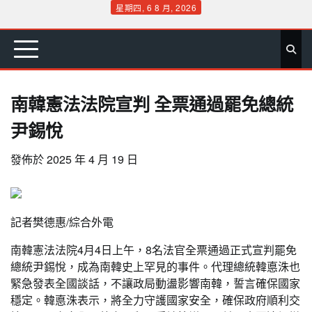
Skip
星期四, 6 8 月, 2026
to
首
要
娛
生
社
文
公
運
旅
政
地
專
content
頁
聞
樂
活
會
教
益
動
遊
治
方
欄
南韓憲法法院宣判 全票通過罷免總統
尹錫悅
發佈於
2025 年 4 月 19 日
記者樊德惠/綜合外電
南韓憲法法院4月4日上午，8名法官全票通過正式宣判罷免
總統尹錫悅，成為南韓史上罕見的事件。代理總統韓悳洙也
緊急發表全國談話，不讓政局動盪影響南韓，誓言確保國家
穩定。韓悳洙表示，將全力守護國家安全，確保政府順利交