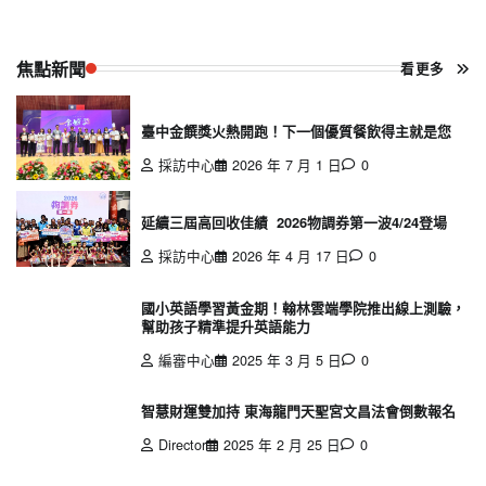
焦點新聞
看更多
臺中金饌獎火熱開跑！下一個優質餐飲得主就是您
採訪中心
2026 年 7 月 1 日
0
延續三屆高回收佳績 2026物調券第一波4/24登場
採訪中心
2026 年 4 月 17 日
0
國小英語學習黃金期！翰林雲端學院推出線上測驗，
幫助孩子精準提升英語能力
編審中心
2025 年 3 月 5 日
0
智慧財運雙加持 東海龍門天聖宮文昌法會倒數報名
Director
2025 年 2 月 25 日
0