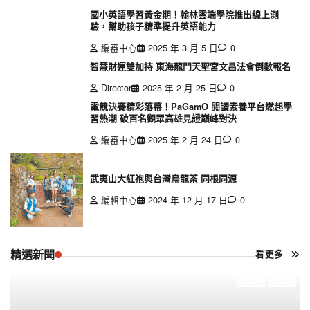
國小英語學習黃金期！翰林雲端學院推出線上測
驗，幫助孩子精準提升英語能力
編審中心
2025 年 3 月 5 日
0
智慧財運雙加持 東海龍門天聖宮文昌法會倒數報名
Director
2025 年 2 月 25 日
0
電競決賽精彩落幕！PaGamO 閱讀素養平台燃起學
習熱潮 破百名觀眾高雄見證巔峰對決
編審中心
2025 年 2 月 24 日
0
武夷山大紅袍與台灣烏龍茶 同根同源
編輯中心
2024 年 12 月 17 日
0
精選新聞
看更多