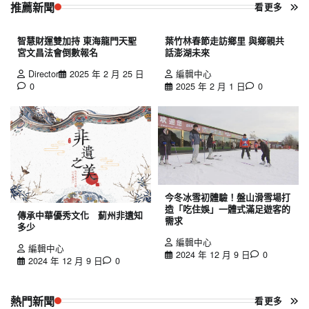
推薦新聞
看更多
智慧財運雙加持 東海龍門天聖
葉竹林春節走訪鄉里 與鄉親共
宮文昌法會倒數報名
話澎湖未來
Director
2025 年 2 月 25 日
編輯中心
0
2025 年 2 月 1 日
0
今冬冰雪初體驗！盤山滑雪場打
造「吃住娛」一體式滿足遊客的
傳承中華優秀文化 薊州非遺知
需求
多少
編輯中心
編輯中心
2024 年 12 月 9 日
0
2024 年 12 月 9 日
0
熱門新聞
看更多