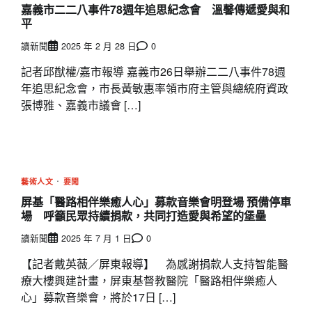
嘉義市二二八事件78週年追思紀念會 溫馨傳遞愛與和
平
讀新聞
2025 年 2 月 28 日
0
記者邱猷權/嘉市報導 嘉義市26日舉辦二二八事件78週
年追思紀念會，市長黃敏惠率領市府主管與總統府資政
張博雅、嘉義市議會 […]
藝術人文
要聞
屏基「醫路相伴樂癒人心」募款音樂會明登場 預備停車
場 呼籲民眾持續捐款，共同打造愛與希望的堡壘
讀新聞
2025 年 7 月 1 日
0
【記者戴英薇／屏東報導】 為感謝捐款人支持智能醫
療大樓興建計畫，屏東基督教醫院「醫路相伴樂癒人
心」募款音樂會，將於17日 […]