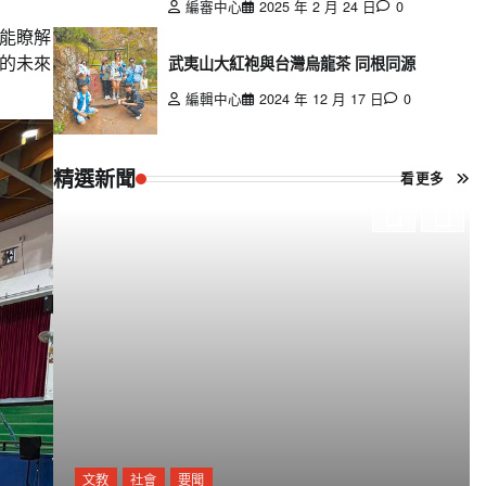
編審中心
2025 年 2 月 24 日
0
能瞭解
的未來
武夷山大紅袍與台灣烏龍茶 同根同源
編輯中心
2024 年 12 月 17 日
0
精選新聞
看更多
文教
社會
要聞