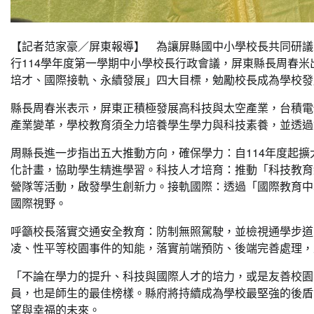
【記者范家豪／屏東報導】 為讓屏縣國中小學校長共同研議1
行114學年度第一學期中小學校長行政會議，屏東縣長周春
培才、國際接軌、永續發展」四大目標，勉勵校長成為學校發
縣長周春米表示，屏東正積極發展高科技與太空產業，台積電
產業變革，學校教育須全力培養學生學力與科技素養，並透過
周縣長進一步指出五大推動方向，確保學力：自114年度起
化計畫，協助學生精進學習。科技人才培育：推動「科技教育
營隊等活動，啟發學生創新力。接軌國際：透過「國際教育中
國際視野。
呼籲校長落實交通安全教育：防制無照駕駛，並檢視通學步道
凌、性平等校園事件的知能，落實前端預防、後端完善處理，
「不論在學力的提升、科技與國際人才的培力，或是友善校園
員，也是師生的最佳榜樣。縣府將持續成為學校最堅強的後盾
望與幸福的未來。