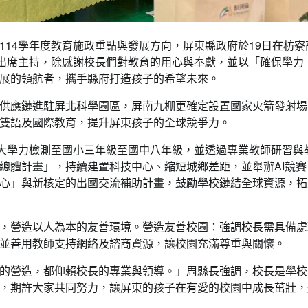
14學年度教育施政重點與發展方向，屏東縣政府於19日在枋寮
米出席主持，除感謝校長們對教育的用心與奉獻，並以「確保學力
展的領航者，攜手縣府打造孩子的希望未來。
供應鏈進駐屏北科學園區，屏南九棚更確定設置國家火箭發射場
雙語及國際教育，提升屏東孩子的全球競爭力。
擴大學力檢測至國小三年級至國中八年級，並透過專業教師研習與
總體計畫」，持續建置科技中心、縮短城鄉差距，並舉辦AI競賽
心」與新核定的出國交流補助計畫，鼓勵學校鏈結全球資源，拓
，營造以人為本的友善環境。營造友善校園：強調校長需具備處
並善用教師支持網絡及諮商資源，讓校園充滿尊重與關懷。
的營造，都仰賴校長的專業與領導。」周縣長強調，校長是學校
，期許大家共同努力，讓屏東的孩子在有愛的校園中成長茁壯，