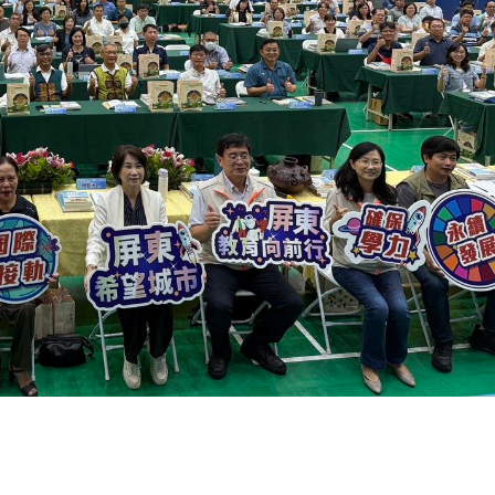
名間高山茶製茶第三代[融合]政和白茶 
立國際新品牌
編輯中心
2024 年 12 月 17 日
0