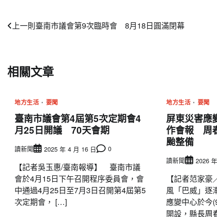
文
上一則
臺南市議會第9次臨時會 8月18日圓滿閉幕
章
導
相關文章
覽
地方生活
要聞
地方生活
要聞
臺南市議會第4屆第5次定期會4
屏東災害應
月25日開議 70天會期
作會報 周
颱整備
讀新聞
0
2025 年 4 月 16 日
讀新聞
2026 年
【記者吳玉惠/臺南報導】 臺南市議
會於4月15日下午召開程序委員會，會
【記者范家豪
中通過4月25日至7月3日召開第4屆第5
風「巴威」逐
次定期會， […]
應變中心於今(
開設，縣長周