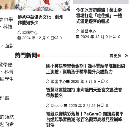
今冬冰雪初體驗！盤山滑
雪場打造「吃住娛」一體
傳承中華優秀文化 薊州
高中舉
式滿足遊客的需求
非遺知多少
、科技
編輯中心
編輯中心
2024 年 12 月 9 日
0
2024 年 12 月 9 日
0
，面對
熱門新聞
看更多
教學優
國小英語學習黃金期！翰林雲端學院推出線
、科普
上測驗，幫助孩子精準提升英語能力
展學生
編審中心
2025 年 3 月 5 日
0
智慧財運雙加持 東海龍門天聖宮文昌法會
倒數報名
理霸
Director
2025 年 2 月 25 日
0
電競決賽精彩落幕！PaGamO 閱讀素養平
的領航
台燃起學習熱潮 破百名觀眾高雄見證巔峰
迎向希
對決