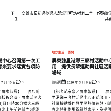
下一
高雄市長初選參選人邱議瑩拜訪輔育工會 傾聽從
則
共
地方生活
要聞
變中心召開第一次工
屏東縣里港鄉三廍村活動中
春米要求落實各項防
用 提供長輩運動與社區活
場域
0
讀新聞
0
 7 月 10 日
2026 年 3 月 6 日
／屏東報導】 強烈颱
【記者范家豪／屏東報導】 屏
漸接近台灣，屏東縣災害
里港鄉三廍村活動中心正式啟用
9)日14時30分擴大三級
社區據點夥伴與里民熱情參與，
春米上午前往縣內5處沿
春米特別到場祝賀並表示，為提