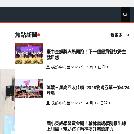
首
要
娛
生
社
文
公
運
旅
政
地
專
頁
聞
樂
活
會
教
益
動
遊
治
方
欄
焦點新聞
看更多
臺中金饌獎火熱開跑！下一個優質餐飲得主
就是您
採訪中心
2026 年 7 月 1 日
0
延續三屆高回收佳績 2026物調券第一波4/24
登場
採訪中心
2026 年 4 月 17 日
0
國小英語學習黃金期！翰林雲端學院推出線
上測驗，幫助孩子精準提升英語能力