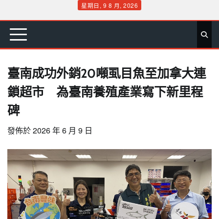
Skip
星期日, 9 8 月, 2026
to
首
要
娛
生
社
文
公
運
旅
政
地
專
content
頁
聞
樂
活
會
教
益
動
遊
治
方
欄
臺南成功外銷20噸虱目魚至加拿大連
鎖超市 為臺南養殖產業寫下新里程
碑
發佈於
2026 年 6 月 9 日