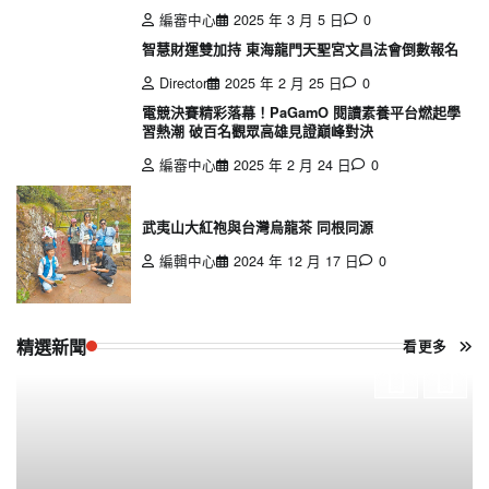
編審中心
2025 年 3 月 5 日
0
智慧財運雙加持 東海龍門天聖宮文昌法會倒數報名
Director
2025 年 2 月 25 日
0
電競決賽精彩落幕！PaGamO 閱讀素養平台燃起學
習熱潮 破百名觀眾高雄見證巔峰對決
編審中心
2025 年 2 月 24 日
0
武夷山大紅袍與台灣烏龍茶 同根同源
編輯中心
2024 年 12 月 17 日
0
精選新聞
看更多