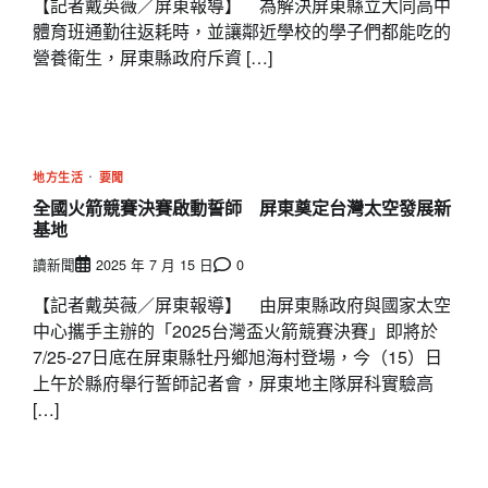
【記者戴英薇／屏東報導】 為解決屏東縣立大同高中
體育班通勤往返耗時，並讓鄰近學校的學子們都能吃的
營養衛生，屏東縣政府斥資 […]
地方生活
要聞
全國火箭競賽決賽啟動誓師 屏東奠定台灣太空發展新
基地
讀新聞
2025 年 7 月 15 日
0
【記者戴英薇／屏東報導】 由屏東縣政府與國家太空
中心攜手主辦的「2025台灣盃火箭競賽決賽」即將於
7/25-27日底在屏東縣牡丹鄉旭海村登場，今（15）日
上午於縣府舉行誓師記者會，屏東地主隊屏科實驗高
[…]