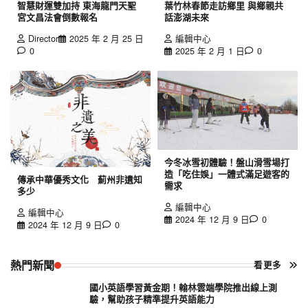
智慧財運雙加持 東海龍門天聖
葉竹林春節走訪鄉里 與鄉親共
宮文昌法會倒數報名
話澎湖未來
Director
2025 年 2 月 25 日
編輯中心
0
2025 年 2 月 1 日
0
今冬冰雪初體驗！盤山滑雪場打
造「吃住娛」一體式滿足遊客的
傳承中華優秀文化 薊州非遺知
需求
多少
編輯中心
編輯中心
2024 年 12 月 9 日
0
2024 年 12 月 9 日
0
熱門新聞
看更多
國小英語學習黃金期！翰林雲端學院推出線上測
驗，幫助孩子精準提升英語能力