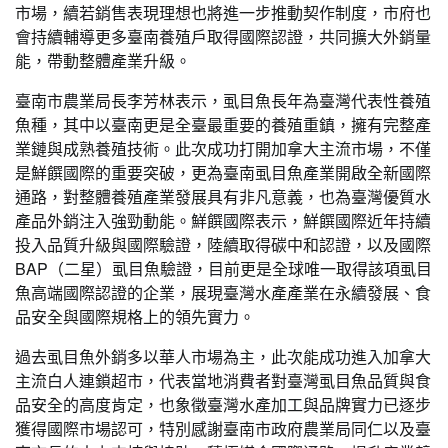
市場，續若銷售表現理想也將進一步推動契作制度，市府也
會持續輔導更多臺南養殖戶取得國際認證，共同擴大外銷量
能，帶動整體產業升級。
臺南市農業局長李芳林表示，虱目魚長年為臺灣代表性養殖
魚種，其中以臺南更是全臺最重要的養殖重鎮，擁有完整產
業鏈與成熟養殖技術。此次成功打開加拿大主流市場，不僅
是鮮饌國際的重要突破，更為臺南虱目魚產業開啟全新國際
通路，對整體養殖產業發展具有非凡意義，也為臺灣優質水
產品外銷注入強勁動能。鮮饌國際表示，鮮饌國際近年持續
投入品質升級與國際驗證，陸續取得碳中和認證，以及國際
BAP（二星）虱目魚驗證，目前更是全球唯一取得該項虱目
魚高端國際認證的企業，展現臺灣水產產業在永續發展、食
品安全與國際規格上的領先實力。
過去虱目魚外銷多以華人市場為主，此次能成功進入加拿大
主流白人連鎖超市，代表當地消費者對臺灣虱目魚品質與食
品安全的高度肯定，也象徵臺灣水產加工與品牌實力已逐步
獲得國際市場認可，特別感謝臺南市政府農業局同仁以及臺