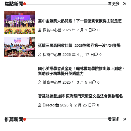
焦點新聞
看更多
臺中金饌獎火熱開跑！下一個優質餐飲得主就是您
採訪中心
2026 年 7 月 1 日
0
延續三屆高回收佳績 2026物調券第一波4/24登場
採訪中心
2026 年 4 月 17 日
0
國小英語學習黃金期！翰林雲端學院推出線上測驗，
幫助孩子精準提升英語能力
編審中心
2025 年 3 月 5 日
0
智慧財運雙加持 東海龍門天聖宮文昌法會倒數報名
Director
2025 年 2 月 25 日
0
推薦新聞
看更多