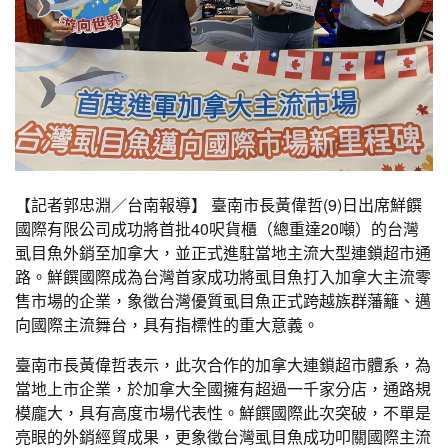
【記者郭忠淵／台南報導】 臺南市長黃偉哲(9)日出席鮮饌
國際有限公司成功將首批40呎貨櫃（總重達20噸）的台灣
虱目魚外銷至加拿大，並正式進駐當地主流大型連鎖超市通
路。鮮饌國際成為台灣首家成功將虱目魚打入加拿大主流零
售市場的企業，象徵台灣優質虱目魚正式跨越族群藩籬、邁
向國際主流舞台，具有指標性的重大意義。
臺南市長黃偉哲表示，此次合作的加拿大連鎖超市體系，為
當地上市企業，於加拿大全國擁有超過一千家分店，通路規
模龐大，具有高度市場代表性。鮮饌國際此次突破，不單是
亮眼的外銷經貿成果，更象徵台灣虱目魚成功叩關國際主流