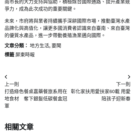
南市長的大力支持與協助，積極媒合國際通路、提升產業競
爭力，成為此次成功的重要關鍵。
未來，市府將與業者持續攜手深耕國際市場，推動臺灣水產
品牌化與高值化，讓更多國消費者認識來自臺南、來自臺灣
的優質水產品，進一步帶動養殖漁業邁向國際。
文章分類：
地方生活
,
要聞
標籤
屏東時報
文
上一則
下一則
章
打造綠色餐桌嘉藥餐旅系用在
彰化家扶用愛扶家60載 用愛
導
地食材 奪下銀髮低碳餐盒冠
陪孩子迎新春
軍
覽
相關文章