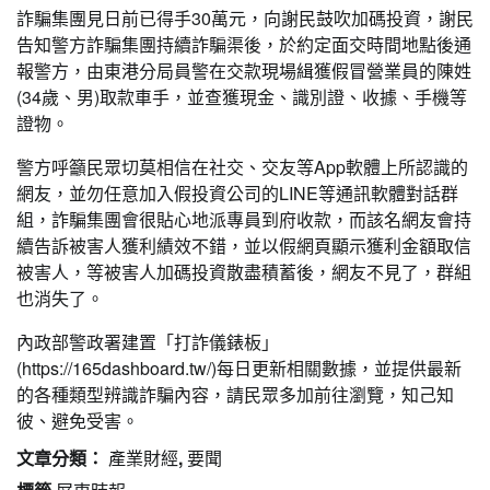
詐騙集團見日前已得手30萬元，向謝民鼓吹加碼投資，謝民
告知警方詐騙集團持續詐騙渠後，於約定面交時間地點後通
報警方，由東港分局員警在交款現場緝獲假冒營業員的陳姓
(34歲、男)取款車手，並查獲現金、識別證、收據、手機等
證物。
警方呼籲民眾切莫相信在社交、交友等App軟體上所認識的
網友，並勿任意加入假投資公司的LINE等通訊軟體對話群
組，詐騙集團會很貼心地派專員到府收款，而該名網友會持
續告訴被害人獲利績效不錯，並以假網頁顯示獲利金額取信
被害人，等被害人加碼投資散盡積蓄後，網友不見了，群組
也消失了。
內政部警政署建置「打詐儀錶板」
(https://165dashboard.tw/)每日更新相關數據，並提供最新
的各種類型辨識詐騙內容，請民眾多加前往瀏覽，知己知
彼、避免受害。
文章分類：
產業財經
,
要聞