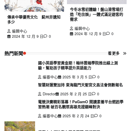
今冬冰雪初體驗！盤山滑雪場打
造「吃住娛」一體式滿足遊客的
傳承中華優秀文化 薊州非遺知
需求
多少
編輯中心
編輯中心
2024 年 12 月 9 日
0
2024 年 12 月 9 日
0
熱門新聞
看更多
國小英語學習黃金期！翰林雲端學院推出線上測
驗，幫助孩子精準提升英語能力
編審中心
2025 年 3 月 5 日
0
智慧財運雙加持 東海龍門天聖宮文昌法會倒數報名
Director
2025 年 2 月 25 日
0
電競決賽精彩落幕！PaGamO 閱讀素養平台燃起學
習熱潮 破百名觀眾高雄見證巔峰對決
編審中心
2025 年 2 月 24 日
0