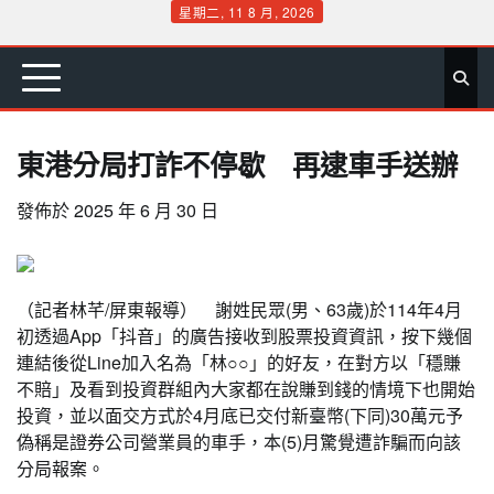
Skip
星期二, 11 8 月, 2026
to
首
要
娛
生
社
文
公
運
旅
政
地
專
content
頁
聞
樂
活
會
教
益
動
遊
治
方
欄
東港分局打詐不停歇 再逮車手送辦
發佈於
2025 年 6 月 30 日
（記者林芊/屏東報導） 謝姓民眾(男、63歲)於114年4月
初透過App「抖音」的廣告接收到股票投資資訊，按下幾個
連結後從Line加入名為「林○○」的好友，在對方以「穩賺
不賠」及看到投資群組內大家都在說賺到錢的情境下也開始
投資，並以面交方式於4月底已交付新臺幣(下同)30萬元予
偽稱是證券公司營業員的車手，本(5)月驚覺遭詐騙而向該
分局報案。