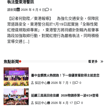
執法暨東港警訊
讀新聞
2026 年 6 月 6 日
0
【記者何勁陞／東港報導】 為強化交通安全，保障民
眾道路安全，東港警分局於1月19日起實施「全縣性闖
紅燈違規取締專案」，東港警方將持續針對轄內易肇事
路段加強取締行動，對闖紅燈行為嚴格執法，同時積極
宣導交通 […]
焦點新聞
看更多
臺中金饌獎火熱開跑！下一個優質餐飲得主就是您
採訪中心
2026 年 7 月 1 日
0
延續三屆高回收佳績 2026物調券第一波4/24登場
採訪中心
2026 年 4 月 17 日
0