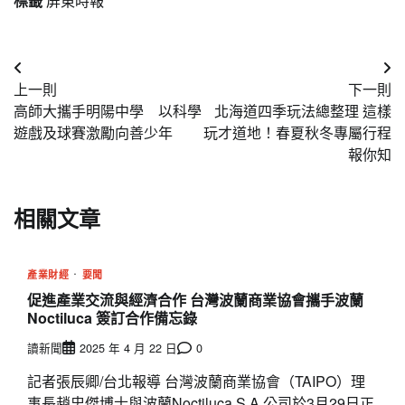
標籤
屏東時報
文
上一則
下一則
章
高師大攜手明陽中學 以科學
北海道四季玩法總整理 這樣
導
遊戲及球賽激勵向善少年
玩才道地！春夏秋冬專屬行程
報你知
覽
相關文章
產業財經
要聞
促進產業交流與經濟合作 台灣波蘭商業協會攜手波蘭
Noctiluca 簽訂合作備忘錄
讀新聞
2025 年 4 月 22 日
0
記者張辰卿/台北報導 台灣波蘭商業協會（TAIPO）理
事長趙忠傑博士與波蘭Noctiluca S.A.公司於3月29日正