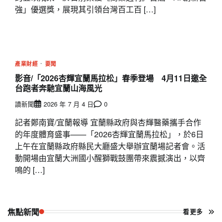
強」優選獎，展現其引領台灣百工百 […]
產業財經
要聞
影音/「2026杏輝宜蘭馬拉松」春季登場 4月11日邀全
台跑者奔馳宜蘭山海風光
讀新聞
2026 年 7 月 4 日
0
記者鄭南寶/宜蘭報導 宜蘭縣政府與杏輝醫藥攜手合作
的年度體育盛事——「2026杏輝宜蘭馬拉松」，於6日
上午在宜蘭縣政府縣民大廳盛大舉辦宜蘭場記者會。活
動開場由宜蘭大洲國小醒獅戰鼓團帶來震撼演出，以齊
鳴的 […]
焦點新聞
看更多