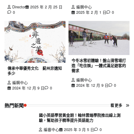
Director
2025 年 2 月 25 日
編輯中心
0
2025 年 2 月 1 日
0
今冬冰雪初體驗！盤山滑雪場打
造「吃住娛」一體式滿足遊客的
傳承中華優秀文化 薊州非遺知
需求
多少
編輯中心
編輯中心
2024 年 12 月 9 日
0
2024 年 12 月 9 日
0
熱門新聞
看更多
國小英語學習黃金期！翰林雲端學院推出線上測
驗，幫助孩子精準提升英語能力
編審中心
2025 年 3 月 5 日
0