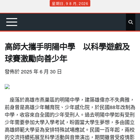
Skip
星期日, 9 8 月, 2026
to
首
要
娛
生
社
文
公
運
旅
政
地
專
content
頁
聞
樂
活
會
教
益
動
遊
治
方
欄
高師大攜手明陽中學 以科學遊戲及
球賽激勵向善少年
發佈於
2025 年 6 月 30 日
座落於高雄市燕巢區的明陽中學，建築雄偉亦不失典雅，
前身曾是高雄少年輔育院、少年感化院，於民國88年改制為
中學，收容來自全國的少年受刑人。過去明陽中學如有受刑
少年需要參加大學入學考試，盼圓當大學生夢想，多由國立
高雄師範大學妥為安排特殊試場應試。民國一百年起，兩校
的交流持續拓展至科學活動與音樂演出，期間雖曾受疫情影