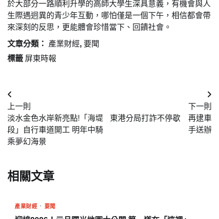
於大部分一路順利升學的高師大學生深具意義，有機會與人
生際遇迥異的青少年互動，哪怕僅是一個下午，相信都會帶
來深刻的反思，更能體會珍惜當下、回饋社會。
文章分類：
產業財經
,
要聞
標籤
屏東時報
文
上一則
下一則
章
淡水金色水岸新亮點!「海堤
東港分局打詐不停歇 再逮車
導
段」自行車道開工 明年中騎
手送辦
乘夢幻海景
覽
相關文章
產業財經
要聞