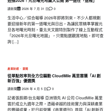
迎接2026！元旦曙光地圖大公開 第一道在「這裡」
讀新聞
2026 年 7 月 31 日
0
生活中心／綜合報導 2026年即將到來，不少人都規劃
要迎接新年的第一道曙光與日出，為讓民眾精準掌握元
旦各地曙光時刻，臺北天文館特別製作了線上互動程式
「2026年元旦曙光地圖」，只需點選觀賞地點，即可查
詢 […]
產業財經
要聞
從單點效率到全方位驅動 CloudMile 萬里雲獲「AI 創
新百強」優選獎
讀新聞
2026 年 4 月 5 日
0
記者張辰卿/台北報導 亞洲領先 AI 公司 CloudMile 萬里
雲於成立九週年之際，憑藉卓越的技術實力與深耕產業
的豐碩成果，於日前榮獲《商業週刊》首屆「AI 創新百