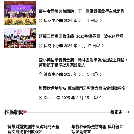
臺中金饌獎火熱開跑！下一個優質餐飲得主就是您
採訪中心
2026 年 7 月 1 日
0
延續三屆高回收佳績 2026物調券第一波4/24登場
採訪中心
2026 年 4 月 17 日
0
國小英語學習黃金期！翰林雲端學院推出線上測驗，
幫助孩子精準提升英語能力
編審中心
2025 年 3 月 5 日
0
智慧財運雙加持 東海龍門天聖宮文昌法會倒數報名
Director
2025 年 2 月 25 日
0
推薦新聞
看更多
智慧財運雙加持 東海龍門天聖
葉竹林春節走訪鄉里 與鄉親共
宮文昌法會倒數報名
話澎湖未來