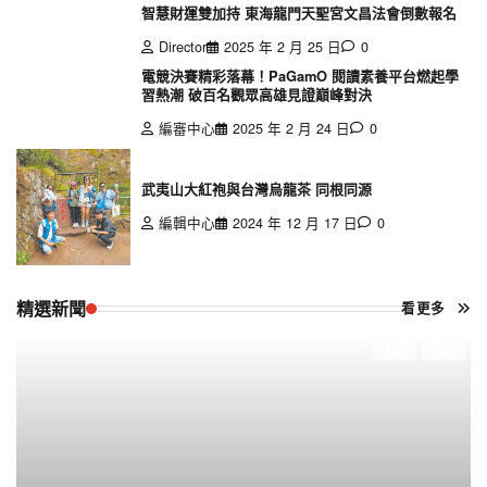
智慧財運雙加持 東海龍門天聖宮文昌法會倒數報名
Director
2025 年 2 月 25 日
0
電競決賽精彩落幕！PaGamO 閱讀素養平台燃起學
習熱潮 破百名觀眾高雄見證巔峰對決
編審中心
2025 年 2 月 24 日
0
武夷山大紅袍與台灣烏龍茶 同根同源
編輯中心
2024 年 12 月 17 日
0
精選新聞
看更多