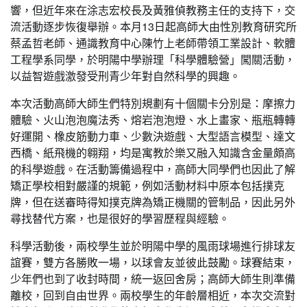
響，但近年來在涂志宏校長及黃雅偵教務主任的支持下，交
流活動逐步恢復舉辦。本月13日起高師大由性別教育研究所
蔡孟哲老師、通識教育中心陳竹上老師帶領工業設計、軟體
工程學系同學，於明陽中學辦理「科學體驗營」闖關活動，
以益智遊戲激發受刑青少年對自然科學的興趣。
本次活動高師大師生們特別規劃有十個關卡分別是：摩擦力
體驗、火山泡泡魔法秀、熔岩泡泡燈、水上畫家、瓶瓶轉轉
好運開、橡皮筋動力車、少數決遊戲、大型語言模型、達文
西橋、紙飛機的翱翔，均是寓教於樂又融入知識含金量頗高
的科學遊戲。在活動籌備過程中，高師大同學們也因此了解
矯正學校相對嚴謹的規範，例如活動材料中原本包括撲克
牌，但在送審時得知撲克牌為矯正機關的管制品，因此另外
尋找替代方案，也是很好的學習歷程與經驗。
科學活動後，兩校學生並於明陽中學的風雨球場進行排球友
誼賽，雙方各勝敗一場，以球會友並彼此鼓勵。球賽結束，
少年們也到了收封時間，統一返回舍房；高師大師生則準備
離校，回到自由世界。兩校學生的年齡層相近，本次交流對