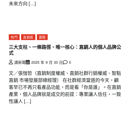
未來方向 […]
熱門
直銷媒
要聞
三大支柱、一條路徑、唯一核心：直銷人的個人品牌公
式
讀新聞
2025 年 9 月 30 日
0
文／張愷哲（直銷制度權威、直銷社群行銷權威、智點
直銷 市場發展部總經理） 在社群經濟當道的今天，顧
客早已不再只看產品功能，而是看「你是誰」。在直銷
產業，個人品牌就是成交的前提：專業讓人信任，一致
性讓人 […]