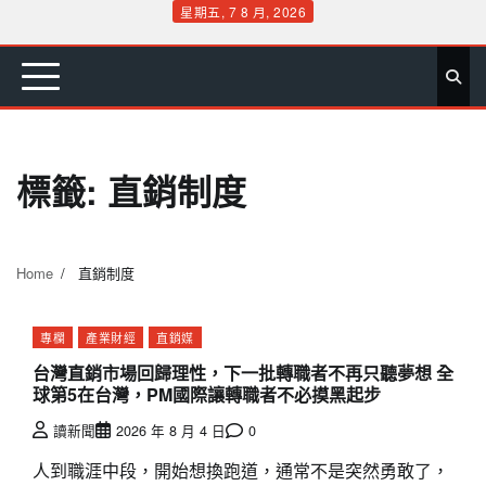
Skip
星期五, 7 8 月, 2026
to
首
要
娛
生
社
文
公
運
旅
政
地
專
content
頁
聞
樂
活
會
教
益
動
遊
治
方
欄
標籤:
直銷制度
Home
直銷制度
專欄
產業財經
直銷媒
台灣直銷市場回歸理性，下一批轉職者不再只聽夢想 全
球第5在台灣，PM國際讓轉職者不必摸黑起步
讀新聞
2026 年 8 月 4 日
0
人到職涯中段，開始想換跑道，通常不是突然勇敢了，