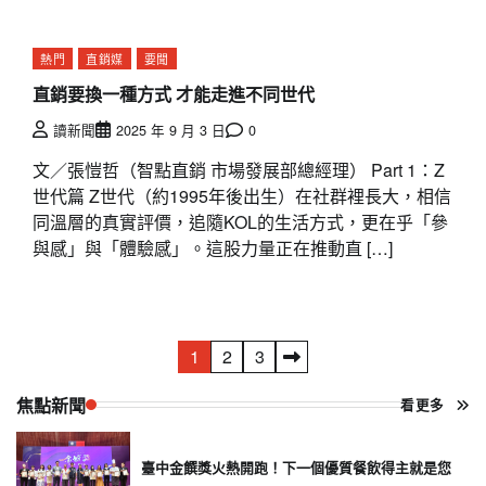
熱門
直銷媒
要聞
直銷要換一種方式 才能走進不同世代
讀新聞
2025 年 9 月 3 日
0
文／張愷哲（智點直銷 市場發展部總經理） Part 1：Z
世代篇 Z世代（約1995年後出生）在社群裡長大，相信
同溫層的真實評價，追隨KOL的生活方式，更在乎「參
與感」與「體驗感」。這股力量正在推動直 […]
文
1
2
3
章
焦點新聞
看更多
分
臺中金饌獎火熱開跑！下一個優質餐飲得主就是您
頁