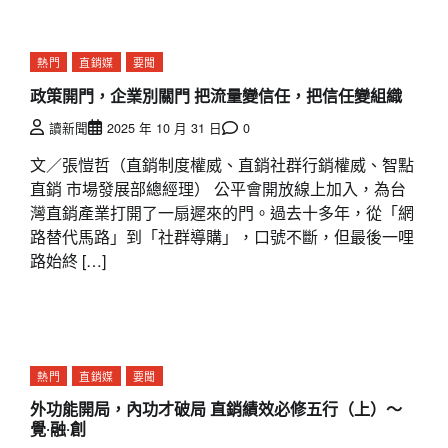
熱門
直銷媒
要聞
政策開門，企業別關門 把流量變信任，把信任變組織
讀新聞
2025 年 10 月 31 日
0
文／張愷哲（直銷制度權威、直銷社群行銷權威、智點
直銷 市場發展部總經理） 公平會開放線上加入，為台
灣直銷產業打開了一扇遲來的門。過去十多年，從「網
路替代馬路」到「社群導購」，口號不斷，但最後一哩
路始終 […]
熱門
直銷媒
要聞
外功能開局，內功才破局 直銷績效必修五行（上）～
覺‧融‧創