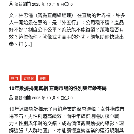
讀新聞
2025 年 10 月 9 日
0
文／林忠儒（智點直銷總經理） 在直銷的世界裡，許多
人一開始最在意的，是「外五行」：公司穩不穩？產品
好不好？制度公不公平？系統能不能複製？策略是否有
效？這些條件，就像武功高手的外功，能幫助你快速出
拳、打 […]
熱門
直銷媒
要聞
10年數據揭開真相 直銷市場的性別與年齡密碼
讀新聞
2025 年 10 月 9 日
0
10年連續統計揭示了直銷產業的深層邏輯：女性構成市
場基石，男性創造高績效，而中年族群則穩居核心戰
力。性別與年齡的交錯，成為價值觀與動機的縮影。理
解這張「人群地圖」，才能讀懂直銷產業的運行規則與