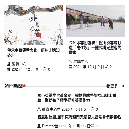
今冬冰雪初體驗！盤山滑雪場打
造「吃住娛」一體式滿足遊客的
傳承中華優秀文化 薊州非遺知
需求
多少
編輯中心
編輯中心
2024 年 12 月 9 日
0
2024 年 12 月 9 日
0
熱門新聞
看更多
國小英語學習黃金期！翰林雲端學院推出線上測
驗，幫助孩子精準提升英語能力
編審中心
2025 年 3 月 5 日
0
智慧財運雙加持 東海龍門天聖宮文昌法會倒數報名
Director
2025 年 2 月 25 日
0