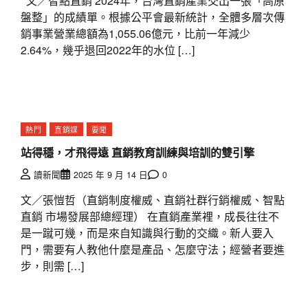
文／智點直銷 2024年，台灣直銷產業交出一張「高原
盤整」的成績單。根據公平會最新統計，全體多層次傳
銷事業營業總額為1,055.06億元，比前一年減少
2.64%，幾乎退回2022年的水位 […]
熱門
直銷媒
要聞
站得穩，才飛得遠 直銷教育訓練與培訓的雙引擎
讀新聞
2025 年 9 月 14 日
0
文／張愷哲（直銷制度權威、直銷社群行銷權威、智點
直銷 市場發展部總經理） 在直銷產業裡，成長往往不
是一蹴可幾，而是來自知識與行動的交織。新人要入
門，需要有人教他什麼是產品、怎麼守法；經營者要進
步，則需 […]