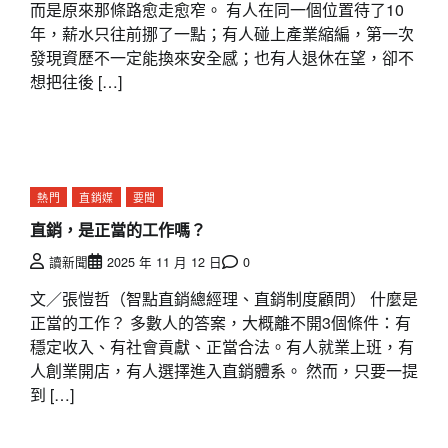
而是原來那條路愈走愈窄。 有人在同一個位置待了10
年，薪水只往前挪了一點；有人碰上產業縮編，第一次
發現資歷不一定能換來安全感；也有人退休在望，卻不
想把往後 […]
熱門
直銷媒
要聞
直銷，是正當的工作嗎？
讀新聞
2025 年 11 月 12 日
0
文／張愷哲（智點直銷總經理、直銷制度顧問） 什麼是
正當的工作？ 多數人的答案，大概離不開3個條件：有
穩定收入、有社會貢獻、正當合法。有人就業上班，有
人創業開店，有人選擇進入直銷體系。 然而，只要一提
到 […]