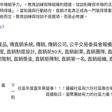
市場競爭力」。教育訓練保障組織的穩健，培訓則確保市場的活
飛得遠」。當知識與行動結合，直銷才能真正成為一門值得尊重
商而言，教育訓練與培訓不是選項，而是必修課。
w/
）
產品
傳直銷系統
傳銷
傳銷公司
公平交易委員會報備
,
,
,
,
度
直銷制度設計
直銷前50大
直銷創業
直銷團隊
,
,
,
,
,
爬階制
直銷獎金
直銷矩陣制
直銷第一名
直銷組織
,
,
,
,
,
 萬
下
社區年度嘉年華盛事！！！糶糴社區與六份社區聯合
一
庭據點日，凝聚團結有力的社區力量
則