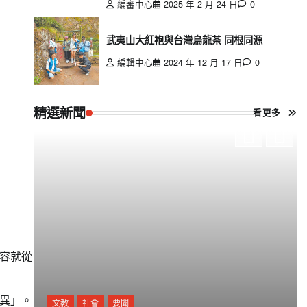
編審中心
2025 年 2 月 24 日
0
武夷山大紅袍與台灣烏龍茶 同根同源
編輯中心
2024 年 12 月 17 日
0
精選新聞
看更多
容就從
異」。
文教
社會
要聞