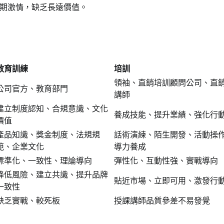
期激情，缺乏長遠價值。
名間高山茶製茶第三代[融合]政和白茶 
立國際新品牌
編輯中心
2024 年 12 月 17 日
0
教育訓練
培訓
領袖、直銷培訓顧問公司、直
公司官方、教育部門
講師
建立制度認知、合規意識、文化
養成技能、提升業績、強化行
價值
產品知識、獎金制度、法規規
話術演練、陌生開發、活動操
範、企業文化
導力養成
標準化、一致性、理論導向
彈性化、互動性強、實戰導向
降低風險、建立共識、提升品牌
貼近市場、立即可用、激發行
一致性
缺乏實戰、較死板
授課講師品質參差不易發覺