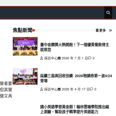
首
要
娛
生
社
文
公
運
旅
政
地
專
頁
聞
樂
活
會
教
益
動
遊
治
方
欄
焦點新聞
看更多
臺中金饌獎火熱開跑！下一個優質餐飲得主
就是您
採訪中心
2026 年 7 月 1 日
0
延續三屆高回收佳績 2026物調券第一波4/24
登場
營者要
但其實
採訪中心
2026 年 4 月 17 日
0
健又具
國小英語學習黃金期！翰林雲端學院推出線
上測驗，幫助孩子精準提升英語能力