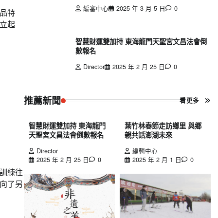
編審中心
2025 年 3 月 5 日
0
品特
立起
智慧財運雙加持 東海龍門天聖宮文昌法會倒
數報名
Director
2025 年 2 月 25 日
0
推薦新聞
看更多
智慧財運雙加持 東海龍門
葉竹林春節走訪鄉里 與鄉
天聖宮文昌法會倒數報名
親共話澎湖未來
Director
編輯中心
2025 年 2 月 25 日
0
2025 年 2 月 1 日
0
訓練往
向了另