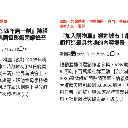
要聞
國際
娛樂時尚
市場快訊
熱門
熱點
藝術人文
要聞
心 四年磨一劍』陳毅
『加入購物車』搬進城市！
桃園電影節閃耀鋒芒
節打造最具共鳴的內容場景
0
 8 月 26 日
讀新聞
0
2025 年 11 月 25 日
／桃園 報導】2025年桃
限動蓋樓引爆創作者參與，VGV
』時刻於8月24日晚間
紅節創下百萬級社群互動 【台北
《三清》世界首映會上，
2025臺北網紅節熱鬧落幕，信義
九旒冕、瑤池金母手持蟠
大道兩天吸引超過5,000人到場，
明以莊嚴法相踏上星光紅
創作者（網紅）與30家品牌齊聚
次沒搭神 […]
創，社群觸及突破百萬。城 […]