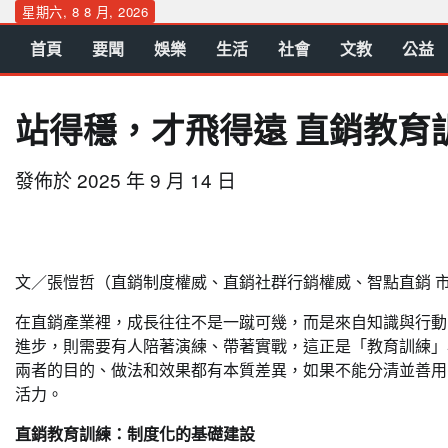
Skip
星期六, 8 8 月, 2026
to
首頁
要聞
娛樂
生活
社會
文教
公益
content
站得穩，才飛得遠 直銷教育
發佈於
2025 年 9 月 14 日
文／張愷哲（直銷制度權威、直銷社群行銷權威、智點直銷 
在直銷產業裡，成長往往不是一蹴可幾，而是來自知識與行動
進步，則需要有人陪著演練、帶著實戰，這正是「教育訓練」
兩者的目的、做法和效果都有本質差異，如果不能分清並善用
活力。
直銷教育訓練：制度化的基礎建設