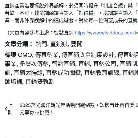
直銷產業若要擺脫外界誤解，必須同時提升「制度合規」與「
者缺一不可。教育訓練讓直銷人「站得穩」，培訓讓直銷人「
業，而非外界誤解中的速成遊戲。對於每一位渴望成長的直銷
（文章內容參考出處：智點直銷
https://www.wiseideas.com.t
熱門
直銷媒
要聞
文章分類：
,
,
OMO
傳直銷業
傳直銷獎金制度設計
傳直銷
標籤
,
,
,
事業
多層次傳銷
智點直銷
直銷
直銷公司
直銷制
,
,
,
,
,
訓
直銷太陽線
直銷成功關鍵
直銷教育訓練
直銷
,
,
,
,
師培訓
直銷雙軌制
,
文
上一
2025莒光海洋觀光年活動開跑倒數，短影音比賽首獎 2
則
元等你來挑戰！
章
導