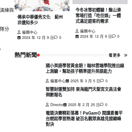
演練與
今冬冰雪初體驗！盤山滑
雪場打造「吃住娛」一體
傳承中華優秀文化 薊州
式滿足遊客的需求
非遺知多少
隊分
編輯中心
編輯中心
2024 年 12 月 9 日
0
2024 年 12 月 9 日
0
。
熱門新聞
看更多
國小英語學習黃金期！翰林雲端學院推出線
上測驗，幫助孩子精準提升英語能力
編審中心
2025 年 3 月 5 日
0
智慧財運雙加持 東海龍門天聖宮文昌法會
倒數報名
Director
2025 年 2 月 25 日
0
電競決賽精彩落幕！PaGamO 閱讀素養平
台燃起學習熱潮 破百名觀眾高雄見證巔峰
對決