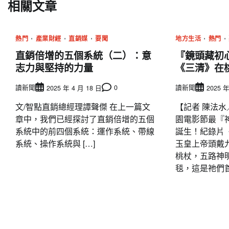
覽
相關文章
熱門
產業財經
直銷媒
要聞
地方生活
熱門
直銷倍增的五個系統（二）：意
『鏡頭藏初
志力與堅持的力量
《三清》在
讀新聞
0
讀新聞
2025 年 4 月 18 日
2025 年
文/智點直銷總經理譚聲傑 在上一篇文
【記者 陳法水
章中，我們已經探討了直銷倍增的五個
園電影節最『神
系統中的前四個系統：運作系統、帶線
誕生！紀錄片
系統、操作系統與 […]
玉皇上帝頭戴
桃杖，五路神
毯，這是祂們首