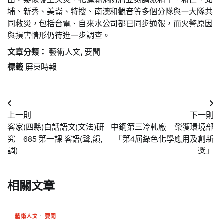
埔、新秀、美崙、特搜、南澳和觀音等多個分隊與一大隊共
同救災，包括台電、自來水公司都已同步通報，而火警原因
與損害情形仍待進一步調查。
文章分類：
藝術人文
,
要聞
標籤
屏東時報
文
上一則
下一則
章
客家(四縣)白話語文(文法)研
中鋼第三冷軋廠 榮獲環境部
導
究 685 第一課 客語(聲,韻,
「第4屆綠色化學應用及創新
調)
獎」
覽
相關文章
藝術人文
要聞