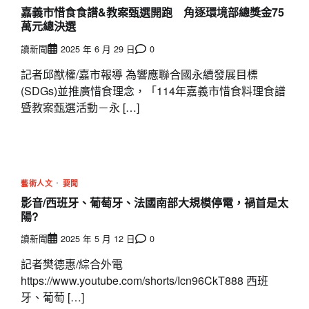
嘉義市惜食食譜&教案甄選開跑 角逐環境部總獎金75
萬元總決選
讀新聞
2025 年 6 月 29 日
0
記者邱猷權/嘉市報導 為響應聯合國永續發展目標
(SDGs)並推廣惜食理念，「114年嘉義市惜食料理食譜
暨教案甄選活動－永 […]
藝術人文
要聞
影音/西班牙、葡萄牙、法國南部大規模停電，禍首是太
陽?
讀新聞
2025 年 5 月 12 日
0
記者樊德惠/綜合外電
https://www.youtube.com/shorts/Icn96CkT888 西班
牙、葡萄 […]