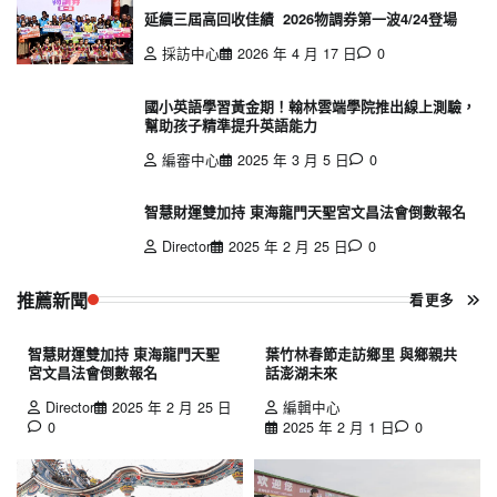
延續三屆高回收佳績 2026物調券第一波4/24登場
採訪中心
2026 年 4 月 17 日
0
國小英語學習黃金期！翰林雲端學院推出線上測驗，
幫助孩子精準提升英語能力
編審中心
2025 年 3 月 5 日
0
智慧財運雙加持 東海龍門天聖宮文昌法會倒數報名
Director
2025 年 2 月 25 日
0
推薦新聞
看更多
智慧財運雙加持 東海龍門天聖
葉竹林春節走訪鄉里 與鄉親共
宮文昌法會倒數報名
話澎湖未來
Director
2025 年 2 月 25 日
編輯中心
0
2025 年 2 月 1 日
0