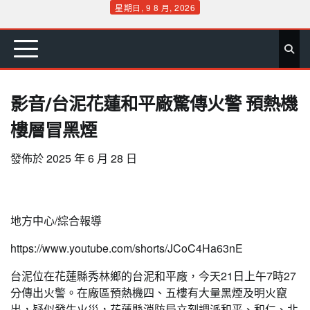
Skip
星期日, 9 8 月, 2026
to
首
要
娛
生
社
文
公
運
旅
政
地
專
content
頁
聞
樂
活
會
教
益
動
遊
治
方
欄
影音/台泥花蓮和平廠驚傳火警 預熱機
樓層冒黑煙
發佈於
2025 年 6 月 28 日
地方中心/綜合報導
https://www.youtube.com/shorts/JCoC4Ha63nE
台泥位在花蓮縣秀林鄉的台泥和平廠，今天21日上午7時27
分傳出火警。在廠區預熱機四、五樓有大量黑煙及明火竄
出，疑似發生火災，花蓮縣消防局立刻調派和平、和仁、北