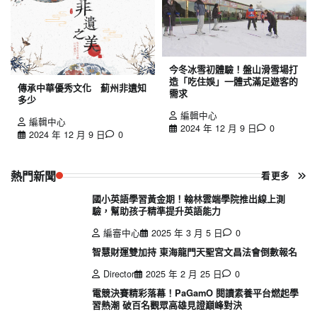
今冬冰雪初體驗！盤山滑雪場打
造「吃住娛」一體式滿足遊客的
傳承中華優秀文化 薊州非遺知
需求
多少
編輯中心
編輯中心
2024 年 12 月 9 日
0
2024 年 12 月 9 日
0
熱門新聞
看更多
國小英語學習黃金期！翰林雲端學院推出線上測
驗，幫助孩子精準提升英語能力
編審中心
2025 年 3 月 5 日
0
智慧財運雙加持 東海龍門天聖宮文昌法會倒數報名
Director
2025 年 2 月 25 日
0
電競決賽精彩落幕！PaGamO 閱讀素養平台燃起學
習熱潮 破百名觀眾高雄見證巔峰對決