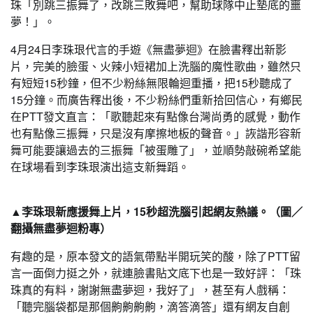
珠「別跳三振舞了，改跳三敗舞吧，幫助球隊中止墊底的噩
夢！」。
4月24日李珠珢代言的手遊《無盡夢迴》在臉書釋出新影
片，完美的臉蛋、火辣小短裙加上洗腦的魔性歌曲，雖然只
有短短15秒鐘，但不少粉絲無限輪迴重播，把15秒聽成了
15分鐘。而廣告釋出後，不少粉絲們重新拾回信心，有鄉民
在PTT發文直言：「歌聽起來有點像台灣尚勇的感覺，動作
也有點像三振舞，只是沒有摩擦地板的聲音。」詼諧形容新
舞可能要讓過去的三振舞「被蛋雕了」，並順勢敲碗希望能
在球場看到李珠珢演出這支新舞蹈。
▲李珠珢新應援舞上片，15秒超洗腦引起網友熱議。（圖／
翻攝無盡夢迴粉專）
有趣的是，原本發文的語氣帶點半開玩笑的酸，除了PTT留
言一面倒力挺之外，就連臉書貼文底下也是一致好評：「珠
珠真的有料，謝謝無盡夢迴，我好了」，甚至有人戲稱：
「聽完腦袋都是那個齁齁齁齁，滴答滴答」還有網友自創