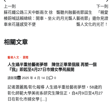
文
上一則
下一則
章
蘇花鐵公路三天中斷兩次 徐
聾聽共融藝術節誕生 「親愛
導
榛蔚喊話賴總統：開車、坐火
的月光聾人藝術節」邀你見證
車來花蓮感受不便
聾人文化的光芒！
覽
相關文章
藝術人文
要聞
人生過半重拾藝術夢想 陳信正畢業個展 再塑一個
『我』即起至4月27日市婦女學苑展開
讀新聞
2025 年 4 月 14 日
0
記者蕭麗鳳/彰化報導 人生過半重拾藝術夢想，58歲的
彰化師範大學美術系研究生陳信正，自4月9日至4月27
日在彰化市婦女學 […]