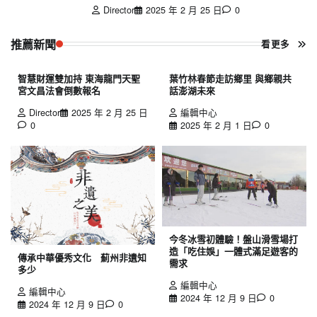
Director
2025 年 2 月 25 日
0
推薦新聞
看更多
智慧財運雙加持 東海龍門天聖
葉竹林春節走訪鄉里 與鄉親共
宮文昌法會倒數報名
話澎湖未來
Director
2025 年 2 月 25 日
編輯中心
0
2025 年 2 月 1 日
0
今冬冰雪初體驗！盤山滑雪場打
造「吃住娛」一體式滿足遊客的
傳承中華優秀文化 薊州非遺知
需求
多少
編輯中心
編輯中心
2024 年 12 月 9 日
0
2024 年 12 月 9 日
0