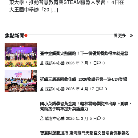
東大學，推動智慧教育與STEAM機器人學習， 4日在
大王國中舉辦「20 […]
焦點新聞
看更多
臺中金饌獎火熱開跑！下一個優質餐飲得主就是您
採訪中心
2026 年 7 月 1 日
0
延續三屆高回收佳績 2026物調券第一波4/24登場
採訪中心
2026 年 4 月 17 日
0
國小英語學習黃金期！翰林雲端學院推出線上測驗，
幫助孩子精準提升英語能力
編審中心
2025 年 3 月 5 日
0
智慧財運雙加持 東海龍門天聖宮文昌法會倒數報名