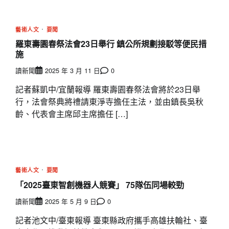
藝術人文
要聞
羅東壽園春祭法會23日舉行 鎮公所規劃接駁等便民措
施
讀新聞
2025 年 3 月 11 日
0
記者蘇凱中/宜蘭報導 羅東壽園春祭法會將於23日舉
行，法會祭典將禮請東淨寺擔任主法，並由鎮長吳秋
齡、代表會主席邱主席擔任 […]
藝術人文
要聞
「2025臺東智創機器人競賽」 75隊伍同場較勁
讀新聞
2025 年 5 月 9 日
0
記者池文中/臺東報導 臺東縣政府攜手高雄扶輪社、臺