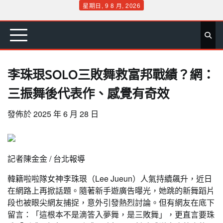
Skip
星期日, 9 8 月, 2026
to
首
要
娛
生
社
文
公
運
旅
政
地
專
content
頁
聞
樂
活
會
教
益
動
遊
治
方
欄
李珠珢SOLO三敗舞救富邦戰績？網：
三振舞後代表作、感覺有奇效
發佈於
2025 年 6 月 28 日
記者陳金金 / 台北報導
韓籍啦啦隊女神李珠珢（Lee Jueun）人氣持續飆升，近日
在網路上再掀話題。隨著新手遊廣告曝光，她跳的新舞蹈片
段也被眼尖網友捕捉，意外引發熱烈討論。但有網友在底下
留言：「這根本不是滴答入夢舞，是三敗舞」，更直言要珠