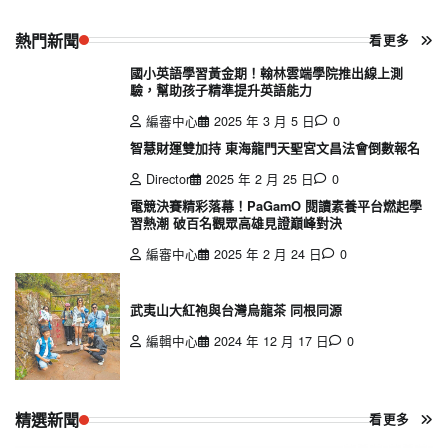
熱門新聞
看更多
國小英語學習黃金期！翰林雲端學院推出線上測
驗，幫助孩子精準提升英語能力
編審中心
2025 年 3 月 5 日
0
智慧財運雙加持 東海龍門天聖宮文昌法會倒數報名
Director
2025 年 2 月 25 日
0
電競決賽精彩落幕！PaGamO 閱讀素養平台燃起學
習熱潮 破百名觀眾高雄見證巔峰對決
編審中心
2025 年 2 月 24 日
0
武夷山大紅袍與台灣烏龍茶 同根同源
編輯中心
2024 年 12 月 17 日
0
精選新聞
看更多