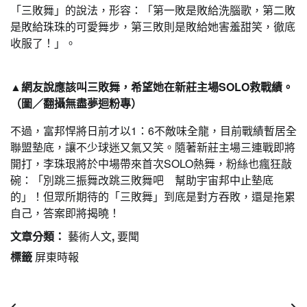
「三敗舞」的說法，形容：「第一敗是敗給洗腦歌，第二敗
是敗給珠珠的可愛舞步，第三敗則是敗給她害羞甜笑，徹底
收服了！」。
▲網友說應該叫三敗舞，希望她在新莊主場SOLO救戰績。
（圖／翻攝無盡夢迴粉專）
不過，富邦悍將日前才以1：6不敵味全龍，目前戰績暫居全
聯盟墊底，讓不少球迷又氣又笑。隨著新莊主場三連戰即將
開打，李珠珢將於中場帶來首次SOLO熱舞，粉絲也瘋狂敲
碗：「別跳三振舞改跳三敗舞吧 幫助宇宙邦中止墊底
的」！但眾所期待的「三敗舞」到底是對方吞敗，還是拖累
自己，答案即將揭曉！
文章分類：
藝術人文
,
要聞
標籤
屏東時報