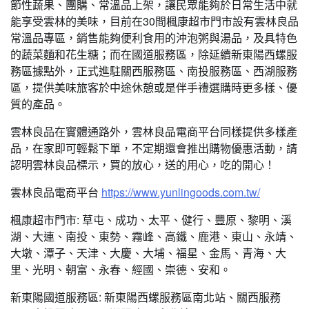
節性蔬果、團購、常溫品上架，讓民眾能夠於日常生活中就
能享受雲林的美味，目前在30間楓康超市門市設有雲林良品
常溫品專區，銷售能夠便利食用的沖泡粥與湯品，及具特色
的蔬菜麵和花生糖；而在國道服務區，除延續新東陽西螺服
務區據點外，正式進駐關西服務區、南投服務區、西湖服務
區，提供美味旅客於中途休憩或是伴手禮選購時更多樣、優
質的產品。
雲林良品在實體通路外，雲林良品電商平台同樣提供多樣產
品，在家即可輕鬆下單，不定期還會推出購物優惠活動，請
認明雲林良品標示，買的放心，送的用心，吃的開心！
雲林良品電商平台
https://www.yunlingoods.com.tw/
楓康超市門市: 草屯、成功、太平、健行、豐原、黎明、溪
湖、大連、南投、東勢、霧峰、高鐵、鹿港、東山、永靖、
大墩、潭子、天津、大慶、大埔、福星、金馬、青海、大
里、光明、朝富、永春、經國、崇德、安和。
新東陽國道服務區: 新東陽西螺服務區南北站、關西服務