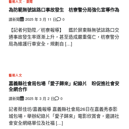
藝術人文
要聞
為防範無號誌路口事故發生 枋寮警分局強化宣導作為
讀新聞
2025 年 3 月 11 日
0
【記者何勁陞／枋寮報導】 鑑於屏東縣無號誌路口交
通事故發生率逐漸上升，甚至造成嚴重傷亡，枋寮警分
局為維護行車安全，規劃自 […]
藝術人文
嘉義縣社會局包場「愛子歸來」紀錄片 盼促進社會安
全網合作
讀新聞
2025 年 3 月 2 日
0
記者蔡佳坊/嘉義報導 嘉義縣社會局26日在嘉義秀泰影
城包場，舉辦紀錄片「愛子歸來」電影欣賞會，邀請社
會安全網絡單位及社福 […]