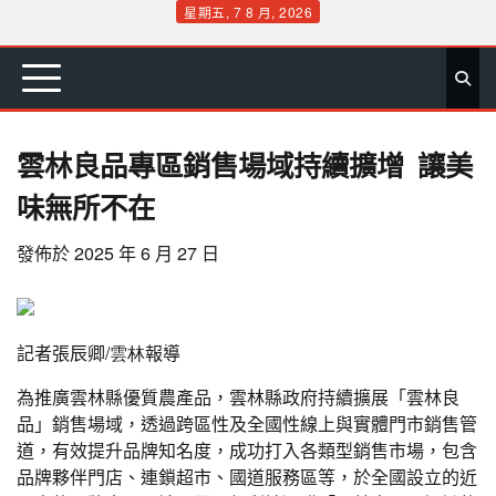
Skip
星期五, 7 8 月, 2026
to
首
要
娛
生
社
文
公
運
旅
政
地
專
content
頁
聞
樂
活
會
教
益
動
遊
治
方
欄
雲林良品專區銷售場域持續擴增 讓美
味無所不在
發佈於
2025 年 6 月 27 日
記者張辰卿
/雲林
報導
為推廣雲林縣優質農產品，雲林縣政府持續擴展「雲林良
品」銷售場域，透過跨區性及全國性線上與實體門市銷售管
道，有效提升品牌知名度，成功打入各類型銷售市場，包含
品牌夥伴門店、連鎖超市、國道服務區等，於全國設立的近