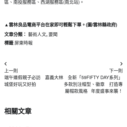
區、南投服務區、西湖服務區(南北站)。
▲
雲林良品電商平台在家即可輕鬆下單。(圖/雲林縣政府)
文章分類：
藝術人文
,
要聞
標籤
屏東時報
文
上一則
下一則
章
端午連假親子必訪 嘉義大林
全新「59FIFTY DAY系列」
導
城堡好玩又好拍
多款別注帽型、徽章 打造專
屬帽款風格 年度盛事來襲！
覽
相關文章