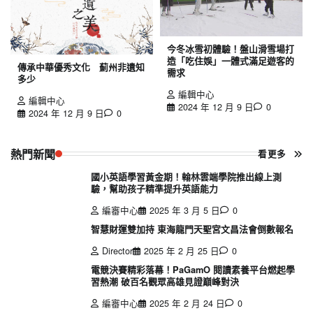
今冬冰雪初體驗！盤山滑雪場打
造「吃住娛」一體式滿足遊客的
傳承中華優秀文化 薊州非遺知
需求
多少
編輯中心
編輯中心
2024 年 12 月 9 日
0
2024 年 12 月 9 日
0
熱門新聞
看更多
國小英語學習黃金期！翰林雲端學院推出線上測
驗，幫助孩子精準提升英語能力
編審中心
2025 年 3 月 5 日
0
智慧財運雙加持 東海龍門天聖宮文昌法會倒數報名
Director
2025 年 2 月 25 日
0
電競決賽精彩落幕！PaGamO 閱讀素養平台燃起學
習熱潮 破百名觀眾高雄見證巔峰對決
編審中心
2025 年 2 月 24 日
0