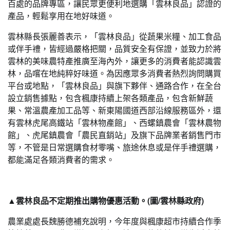
百處的品牌專區，讓民眾更便利地選購「雲林良品」認證的
產品，輕鬆享用在地好味道。
雲林縣長張麗善表示，「雲林良品」從蔬果米糧、加工食品
或伴手禮，皆經過嚴格把關，品質安全有保證，並致力於將
雲林的美味農特產推廣至海內外，讓更多的消費者能認識雲
林，品嚐在地純粹好味道。為因應眾多消費者熱烈詢問購買
平台或地點，「雲林良品」與旗下夥伴、通路合作，在全台
設立銷售據點，包含楓康持續上架各類產品，包含新鮮蔬
果、常溫農產加工品等、新東陽國道西部沿線服務區外，還
有雲林虎尾高鐵站「雲林物產館」、西螺鎮農會「雲林農物
館」、虎尾鎮農會「農民直銷站」及旗下品牌業者銷售門市
等，不管是日常選購食材零嘴、旅途休息或是伴手禮選購，
都能滿足各類消費者的需求。
▲雲林良品不定期推出購物優惠活動。(圖/雲林縣政府)
農業處處長魏勝德補充說明，今年度與楓康超市持續合作季