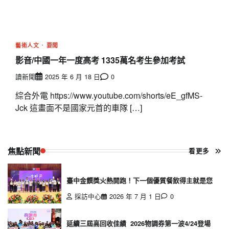
藝術人文
要聞
影音/中國一年一度高考 1335萬名考生參加考試
讀新聞
2025 年 6 月 18 日
0
綜合外電 https://www.youtube.com/shorts/eE_gfMS-
Jck 這畫面不是國家元首的車隊 […]
焦點新聞
看更多
臺中金饌獎火熱開跑！下一個優質餐飲得主就是您
採訪中心
2026 年 7 月 1 日
0
延續三屆高回收佳績 2026物調券第一波4/24登場