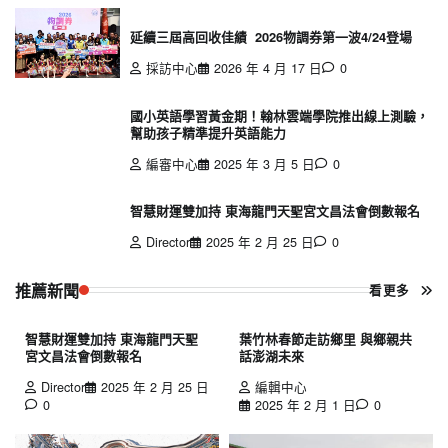
延續三屆高回收佳績 2026物調券第一波4/24登場
採訪中心
2026 年 4 月 17 日
0
國小英語學習黃金期！翰林雲端學院推出線上測驗，
幫助孩子精準提升英語能力
編審中心
2025 年 3 月 5 日
0
智慧財運雙加持 東海龍門天聖宮文昌法會倒數報名
Director
2025 年 2 月 25 日
0
推薦新聞
看更多
智慧財運雙加持 東海龍門天聖
葉竹林春節走訪鄉里 與鄉親共
宮文昌法會倒數報名
話澎湖未來
Director
2025 年 2 月 25 日
編輯中心
0
2025 年 2 月 1 日
0