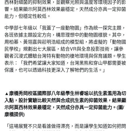
西林對細菌的抑制效果，並觀察光照與溫度等環境因子的影
響。結果顯示阿莫西林效果最穩定，天然成分亦具一定抑菌
能力，但穩定性較低。
中學部七年級以「我蓋了一座動物園」作為統一探究主題，
各班依據主題設定方向，構思理想中的動物園樣貌。其中，
周柏蓁、黃翎嘉與莊明浩組成的模型組，將虛擬的「動物國
民學校」規劃出七大展區，結合VR與全息投影技術，讓參
觀者沉浸式體驗台灣特有動物的棲地環境與保育議題。學生
表示：「我們希望讓大家知道，台灣黑熊和穿山甲都需要被
保護，也可以透過科技更深入了解牠們的生活。」
▲康橋秀岡校區國際部八年級學生林睿瑜以抗生素濫用為切
入點，設計實驗比較天然與合成抗生素的抑菌效果，結果顯
示阿莫西林效果最穩定，天然成分亦具一定抑菌能力。(圖/
康橋提供)
「這場展覽不只是看誰做得漂亮，而是讓學生知道如何把問