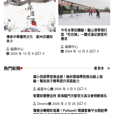
今冬冰雪初體驗！盤山滑雪場打
造「吃住娛」一體式滿足遊客的
傳承中華優秀文化 薊州非遺知
需求
多少
編輯中心
編輯中心
2024 年 12 月 9 日
0
2024 年 12 月 9 日
0
熱門新聞
看更多
國小英語學習黃金期！翰林雲端學院推出線上測
驗，幫助孩子精準提升英語能力
編審中心
2025 年 3 月 5 日
0
智慧財運雙加持 東海龍門天聖宮文昌法會倒數報名
Director
2025 年 2 月 25 日
0
電競決賽精彩落幕！PaGamO 閱讀素養平台燃起學