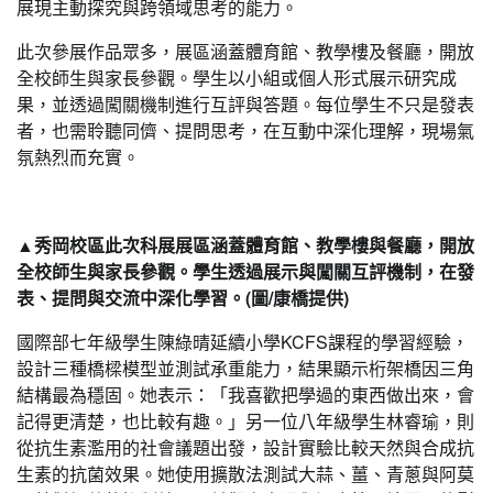
展現主動探究與跨領域思考的能力。
此次參展作品眾多，展區涵蓋體育館、教學樓及餐廳，開放
全校師生與家長參觀。學生以小組或個人形式展示研究成
果，並透過闖關機制進行互評與答題。每位學生不只是發表
者，也需聆聽同儕、提問思考，在互動中深化理解，現場氣
氛熱烈而充實。
▲秀岡校區此次科展展區涵蓋體育館、教學樓與餐廳，開放
全校師生與家長參觀。學生透過展示與闖關互評機制，在發
表、提問與交流中深化學習。(圖/康橋提供)
國際部七年級學生陳綠晴延續小學KCFS課程的學習經驗，
設計三種橋樑模型並測試承重能力，結果顯示桁架橋因三角
結構最為穩固。她表示：「我喜歡把學過的東西做出來，會
記得更清楚，也比較有趣。」另一位八年級學生林睿瑜，則
從抗生素濫用的社會議題出發，設計實驗比較天然與合成抗
生素的抗菌效果。她使用擴散法測試大蒜、薑、青蔥與阿莫