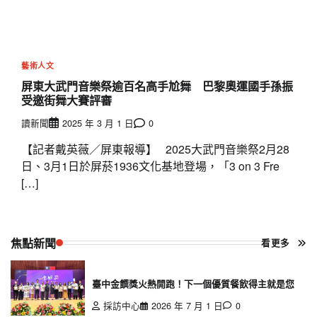
藝術人文
屏東大武門音樂祭逾百名高手尬舞 巴黎奧運國手孫振
受邀街舞大賽評審
讀新聞
2025 年 3 月 1 日
0
【記者戴英薇／屏東報導】 2025大武門音樂祭2月28
日、3月1日於屏菸1936文化基地登場，「3 on 3 Fre
[…]
焦點新聞
看更多
臺中金饌獎火熱開跑！下一個優質餐飲得主就是您
採訪中心
2026 年 7 月 1 日
0