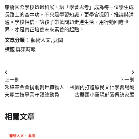
康橋國際學校透過科展，讓「學會思考」成為每一位學生成
長路上的基本功。不只是學習知識，更學會提問、推論與溝
通。學校相信，讓孩子帶著問題走進生活、用行動回應世
界，才是真正培養未來素養的起點。
文章分類：
藝術人文
,
要聞
標籤
屏東時報
文
上一則
下一則
章
禾繕基金會捐助創世植物人
校園內打造原民文化學習場域
導
天麗生技專業守護總動員
古華國小重現部落傳統家屋
覽
相關文章
藝術人文
要聞