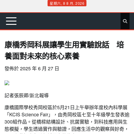
Skip
星期六, 8 8 月, 2026
to
首
要
娛
生
社
文
公
運
旅
政
地
專
content
頁
聞
樂
活
會
教
益
動
遊
治
方
欄
康橋秀岡科展讓學生用實驗說話 培
養面對未來的核心素養
發佈於
2025 年 6 月 27 日
記者張辰卿
/
新
北
報導
康橋國際學校秀岡校區於5月21日上午舉辦年度校內科學展
「KCIS Science Fair」，由秀岡校區七至十年級學生發表逾
300組作品。從橋樑結構設計、抗菌實驗，到科技應用與生
態模擬，學生透過實作與驗證，回應生活中的觀察與好奇，