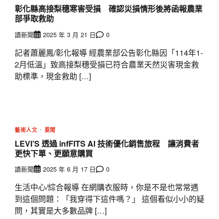
彰化縣高接梨穗寒害受損 確認災損情形後將函報農業
部爭取救助
讀新聞
2025 年 3 月 21 日
0
記者蕭麗鳳/彰化報導 經農業部公告彰化縣因「114年1-
2月低溫」致高接梨穗受損已符合農業天然災害現金救
助標準，現金救助 […]
藝術人文
要聞
LEVI’S 透過 infFITS AI 技術優化銷售旅程 讓消費者
更快下單、更願意購買
讀新聞
2025 年 6 月 17 日
0
生活中心/綜合報導 在網購衣服時，你是不是也常常遇
到這個問題：「我穿得下這件嗎？」 這個看似小小的疑
問，其實是大多數品牌 […]