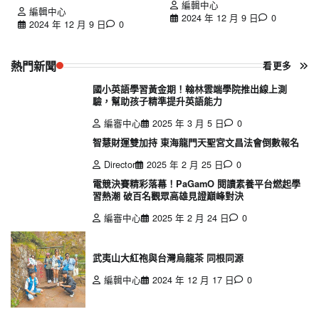
編輯中心
編輯中心
2024 年 12 月 9 日
0
2024 年 12 月 9 日
0
熱門新聞
看更多
國小英語學習黃金期！翰林雲端學院推出線上測
驗，幫助孩子精準提升英語能力
編審中心
2025 年 3 月 5 日
0
智慧財運雙加持 東海龍門天聖宮文昌法會倒數報名
Director
2025 年 2 月 25 日
0
電競決賽精彩落幕！PaGamO 閱讀素養平台燃起學
習熱潮 破百名觀眾高雄見證巔峰對決
編審中心
2025 年 2 月 24 日
0
武夷山大紅袍與台灣烏龍茶 同根同源
編輯中心
2024 年 12 月 17 日
0