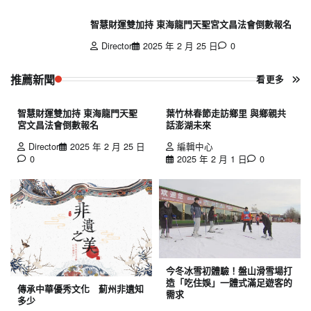
智慧財運雙加持 東海龍門天聖宮文昌法會倒數報名
Director
2025 年 2 月 25 日
0
推薦新聞
看更多
智慧財運雙加持 東海龍門天聖
葉竹林春節走訪鄉里 與鄉親共
宮文昌法會倒數報名
話澎湖未來
Director
2025 年 2 月 25 日
編輯中心
0
2025 年 2 月 1 日
0
今冬冰雪初體驗！盤山滑雪場打
造「吃住娛」一體式滿足遊客的
傳承中華優秀文化 薊州非遺知
需求
多少