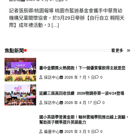
記者張辰卿/桃園報導 桃園市藍迪基金會攜手中華育幼
機構兒童關懷協會，於3月29日舉辦【自行自立 翱翔天
際】成年禮活動，3 […]
焦點新聞
看更多
臺中金饌獎火熱開跑！下一個優質餐飲得主就是您
採訪中心
2026 年 7 月 1 日
0
延續三屆高回收佳績 2026物調券第一波4/24登場
採訪中心
2026 年 4 月 17 日
0
國小英語學習黃金期！翰林雲端學院推出線上測驗，
幫助孩子精準提升英語能力
編審中心
2025 年 3 月 5 日
0