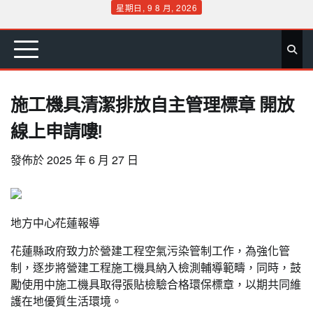
Skip
星期日, 9 8 月, 2026
to
首
要
娛
生
社
文
公
運
旅
政
地
專
content
頁
聞
樂
活
會
教
益
動
遊
治
方
欄
施工機具清潔排放自主管理標章 開放
線上申請嘍!
發佈於
2025 年 6 月 27 日
地方中心∕花蓮報導
花蓮縣政府致力於營建工程空氣污染管制工作，為強化管
制，逐步將營建工程施工機具納入檢測輔導範疇，同時，鼓
勵使用中施工機具取得張貼檢驗合格環保標章，以期共同維
護在地優質生活環境。