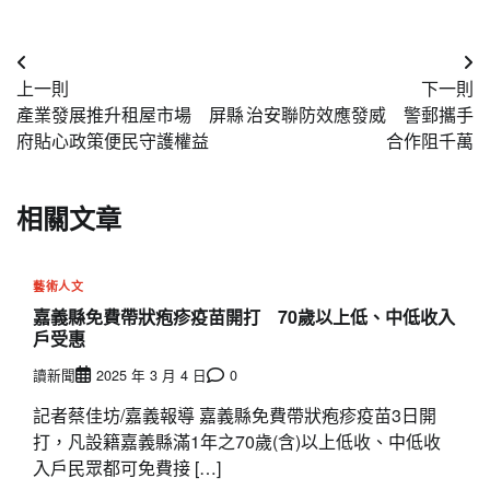
文
上一則
下一則
章
產業發展推升租屋市場 屏縣
治安聯防效應發威 警郵攜手
導
府貼心政策便民守護權益
合作阻千萬
覽
相關文章
藝術人文
嘉義縣免費帶狀疱疹疫苗開打 70歲以上低、中低收入
戶受惠
讀新聞
2025 年 3 月 4 日
0
記者蔡佳坊/嘉義報導 嘉義縣免費帶狀疱疹疫苗3日開
打，凡設籍嘉義縣滿1年之70歲(含)以上低收、中低收
入戶民眾都可免費接 […]