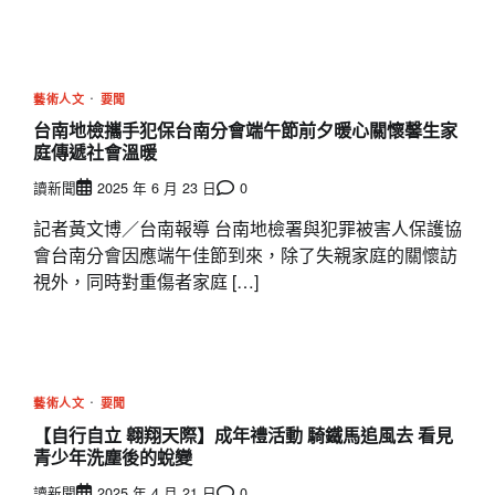
藝術人文
要聞
台南地檢攜手犯保台南分會端午節前夕暖心關懷馨生家
庭傳遞社會溫暖
讀新聞
2025 年 6 月 23 日
0
記者黃文博／台南報導 台南地檢署與犯罪被害人保護協
會台南分會因應端午佳節到來，除了失親家庭的關懷訪
視外，同時對重傷者家庭 […]
藝術人文
要聞
【自行自立 翱翔天際】成年禮活動 騎鐵馬追風去 看見
青少年洗塵後的蛻變
讀新聞
2025 年 4 月 21 日
0