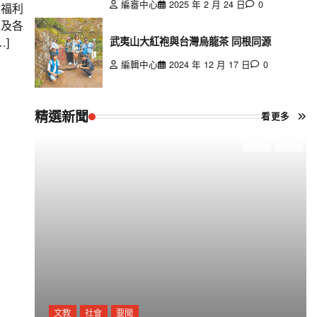
編審中心
2025 年 2 月 24 日
0
會福利
車及各
武夷山大紅袍與台灣烏龍茶 同根同源
]
編輯中心
2024 年 12 月 17 日
0
精選新聞
看更多
文教
社會
要聞