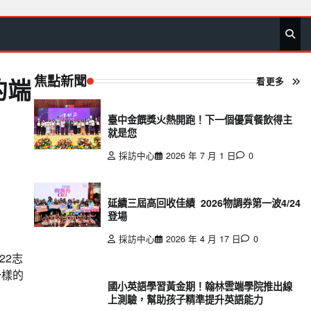
首
要
娛
生
社
文
公
運
旅
政
地
專
頁
聞
樂
活
會
教
益
動
遊
治
方
欄
焦點新聞
看更多
的端
臺中金饌獎火熱開跑！下一個優質餐飲得主
就是您
採訪中心
2026 年 7 月 1 日
0
延續三屆高回收佳績 2026物調券第一波4/24
登場
採訪中心
2026 年 4 月 17 日
0
22志
一樣的
國小英語學習黃金期！翰林雲端學院推出線
上測驗，幫助孩子精準提升英語能力