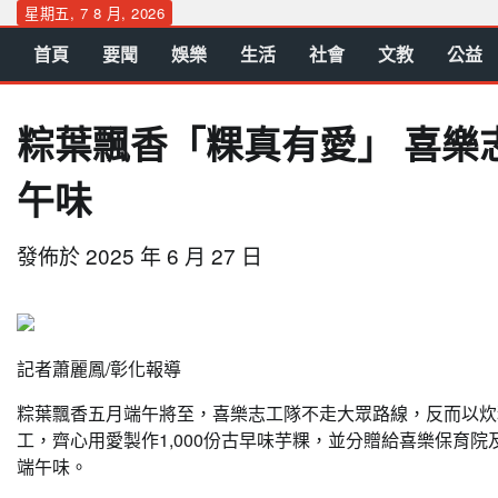
Skip
星期五, 7 8 月, 2026
to
首頁
要聞
娛樂
生活
社會
文教
公益
content
粽葉飄香「粿真有愛」 喜樂
午味
發佈於
2025 年 6 月 27 日
記者蕭麗鳳/彰化報導
粽葉飄香五月端午將至，喜樂志工隊不走大眾路線，反而以炊
工，齊心用愛製作1,000份古早味芋粿，並分贈給喜樂保育
端午味。