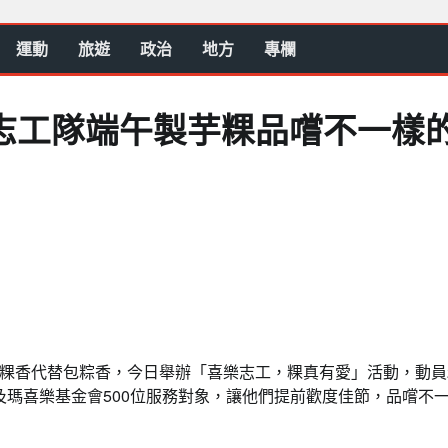
運動
旅遊
政治
地方
專欄
志工隊端午製芋粿品嚐不一樣
粿香代替包粽香，今日舉辦「喜樂志工，粿真有愛」活動，動員
院及瑪喜樂基金會500位服務對象，讓他們提前歡度佳節，品嚐不