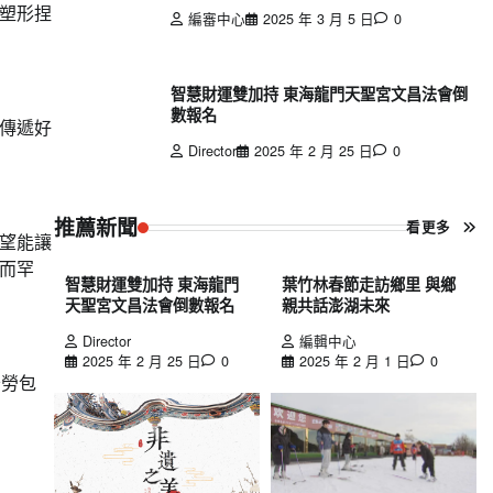
塑形捏
編審中心
2025 年 3 月 5 日
0
智慧財運雙加持 東海龍門天聖宮文昌法會倒
數報名
傳遞好
Director
2025 年 2 月 25 日
0
推薦新聞
看更多
望能讓
而罕
智慧財運雙加持 東海龍門
葉竹林春節走訪鄉里 與鄉
天聖宮文昌法會倒數報名
親共話澎湖未來
Director
編輯中心
2025 年 2 月 25 日
0
2025 年 2 月 1 日
0
辛勞包