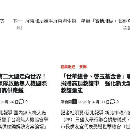
優等
下一
屏東郵局攜手屏東海生館 舉辦「寄情珊瑚，郵你
則
主
產業財經
要聞
第二大國走向世界！
「世華總會、啓玉基金會」
家隊啟動無人機國際
捐贈高頂救護車 強化新北
可靠供應鏈
救護量能
0
讀新聞
0
 6 月 24 日
2026 年 4 月 30 日
北報導 國內無人機大廠
記者杜明賢/新北報導 新北市政府
3日攜手台灣無人機協會舉
（28）日盛大舉行聯合捐贈儀式
業供應鏈解決方案論壇」
市長侯友宜代表受贈世華總會（