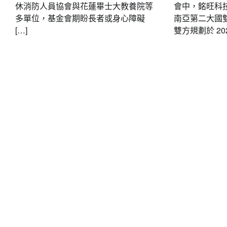
休消防人員協會與花蓮畢士大教養院等
會中，銘旺科
多單位，基金會期盼長者或身心障礙
南亞第二大國
[…]
雙方規劃於 202