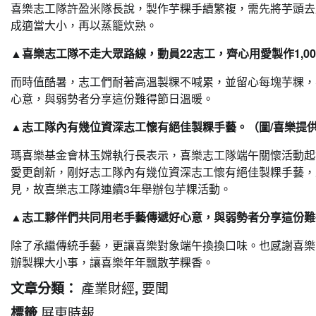
喜樂志工隊許盈米隊長說，製作芋粿手續繁複，需先將芋頭去
成適當大小，再以蒸籠炊熟。
▲喜樂志工隊不走大眾路線，動員22志工，齊心用愛製作1,00
而時值酷暑，志工們耐著高溫製粿不喊累，並留心每塊芋粿，
心意，與弱勢者分享這份難得節日溫暖。
▲志工隊內有幾位資深志工懷有絕佳製粿手藝。（圖/喜樂提供
瑪喜樂基金會林玉嫦執行長表示，喜樂志工隊端午關懷活動起
愛更創新，剛好志工隊內有幾位資深志工懷有絕佳製粿手藝，
見，故喜樂志工隊連續3年舉辦包芋粿活動。
▲志工夥伴們共同用老手藝傳遞好心意，與弱勢者分享這份難得
除了承繼傳統手藝，更讓喜樂對象端午換換口味。也感謝喜樂
辦製粿大小事，讓喜樂年年飄散芋粿香。
產業財經
要聞
文章分類：
,
屏東時報
標籤