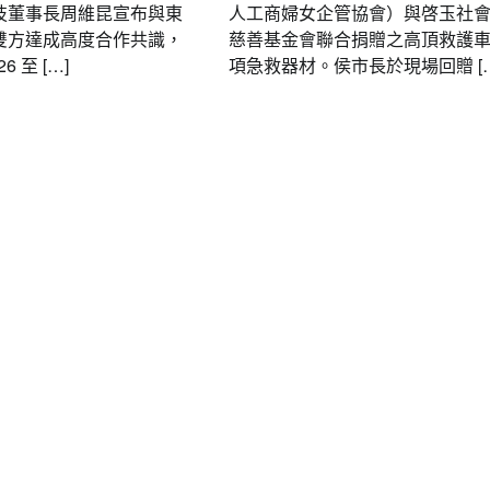
技董事長周維昆宣布與東
人工商婦女企管協會）與啓玉社
雙方達成高度合作共識，
慈善基金會聯合捐贈之高頂救護
6 至 […]
項急救器材。侯市長於現場回贈 […
要聞