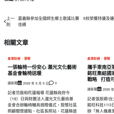
文
上一
嘉義縣參加全國師生鄉土歌謠比賽 5校榮獲特優及
則
佳績
章
導
相關文章
覽
產業財經
要聞
產業財經
要聞
一張輪椅一份安心 㵾光文化藝術
攜手東南亞
基金會輪椅送暖
銘旺集結國
戰略 打造
讀新聞
0
2026 年 6 月 6 日
讀新聞
2026 年
記者范振和∕花蓮報導 花蓮縣政府今
（19）日與財團法人㵾光文化藝術基
記者張辰卿/台
金會合辦輪椅輔具捐贈儀式，致贈社區
銘旺科技1/1
照顧關懷據點、社區長照站、花蓮縣退
辦「無人機產