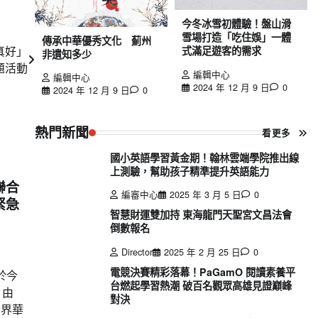
今冬冰雪初體驗！盤山滑
雪場打造「吃住娛」一體
傳承中華優秀文化 薊州
真好」
式滿足遊客的需求
非遺知多少
題活動
編輯中心
編輯中心
2024 年 12 月 9 日
0
2024 年 12 月 9 日
0
熱門新聞
看更多
國小英語學習黃金期！翰林雲端學院推出線
上測驗，幫助孩子精準提升英語能力
聯合
編審中心
2025 年 3 月 5 日
0
緊急
智慧財運雙加持 東海龍門天聖宮文昌法會
倒數報名
Director
2025 年 2 月 25 日
0
電競決賽精彩落幕！PaGamO 閱讀素養平
於今
台燃起學習熱潮 破百名觀眾高雄見證巔峰
，由
對決
世界華