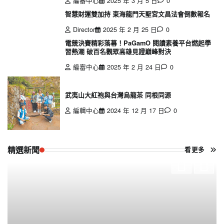
編審中心
2025 年 3 月 5 日
0
智慧財運雙加持 東海龍門天聖宮文昌法會倒數報名
Director
2025 年 2 月 25 日
0
電競決賽精彩落幕！PaGamO 閱讀素養平台燃起學
習熱潮 破百名觀眾高雄見證巔峰對決
編審中心
2025 年 2 月 24 日
0
武夷山大紅袍與台灣烏龍茶 同根同源
編輯中心
2024 年 12 月 17 日
0
精選新聞
看更多