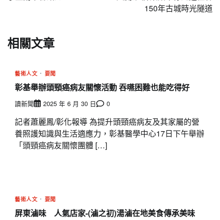
150年古城時光隧道
覽
相關文章
藝術人文
要聞
彰基舉辦頭頸癌病友關懷活動 吞嚥困難也能吃得好
讀新聞
2025 年 6 月 30 日
0
記者蕭麗鳳/彰化報導 為提升頭頸癌病友及其家屬的營
養照護知識與生活適應力，彰基醫學中心17日下午舉辦
「頭頸癌病友關懷團體 […]
藝術人文
要聞
屏東滷味 人氣店家-(滷之初)湯滷在地美食傳承美味