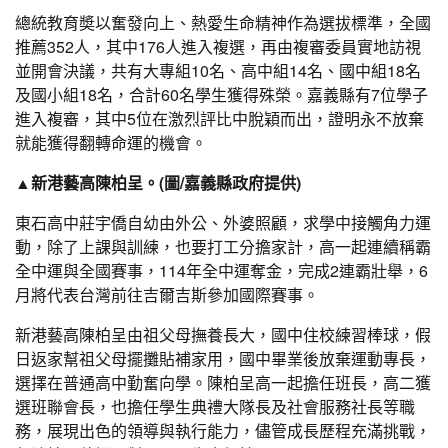
總統教育奬以奮發向上、熱愛生命精神作為選拔標準，全國
推薦352人，其中176人進入複選，再由複審委員實地訪視
並開會決議，共有大專組10名、高中組14名、國中組18名
及國小組18名，合計60名學生獲得殊榮。嘉義縣有7位學子
進入複審，其中5位在激烈評比中脫穎而出，證明永不放棄
就能獲得翻轉命運的機會。
▲新港藝高陳柏呈。(圖/嘉義縣政府提供)
東石高中莊宇僑自幼由外公、外婆照顧，求學中接觸角力運
動，除了上課與訓練，也要打工分擔家計，高一起連續稱霸
全中運與全國賽事，114年全中運奪金，完成2連霸壯舉，6
月將代表台灣前往吉爾吉斯參加國際賽事。
新港藝高陳柏呈由祖父母撫養長大，國中住校練習棒球，假
日返家幫祖父母擺攤貼補家用，國中畢業後放棄運動專長，
選擇在普通高中勤奮向學。陳柏呈高一起擔任班長，高二獲
選班聯會長，也擔任學生典禮大隊長及社會服務社長等職
務，展現出色的領導與執行能力，儘管成長歷程充滿挑戰，