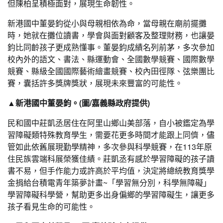
但陳柏呈積極面對，展現生命韌性。
新港國中董晏鈞從小與母親相依為命，當母親在廟前擺攤
時，她就在攤位讀書，學會與面對顧客及整理財務，也讓晏
鈞比同齡孩子更成熟懂事。董晏鈞成績名列前茅，多次參加
校內外的語文、書法、縣運動會、全國數學競賽、國際數學
競賽、縣級全國國際藝術繪畫競賽、校內田徑隊、弦樂團比
賽，囊括許多獎牌獎狀，展現未來豐富的可能性。
▲新港國中董晏鈞。(圖/嘉義縣政府提供)
民和國中莊凱丞居住在阿里山鄉山美部落，自小被鑑定為學
習障礙類特殊教育學生，需要花更多時間才能跟上同儕，儘
管如此依舊展現勤學精神，多次參與科學競賽，在113年原
住民族雲端科展榮獲佳績。莊凱丞有感於學習障礙的孩子讀
書不易，但手作能力或許高於平均值，決定將總統教育獎學
金捐給台積電青年築夢計畫~「學習無分別，科學無障礙」
學習障礙科學營，幫助更多出身偏鄉的學習障礙生，讓更多
孩子看見生命的可能性。