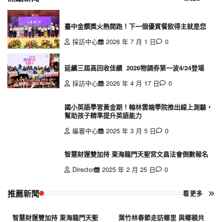
臺中金饌獎火熱開跑！下一個優質餐飲得主就是您
採訪中心
2026 年 7 月 1 日
0
延續三屆高回收佳績 2026物調券第一波4/24登場
採訪中心
2026 年 4 月 17 日
0
國小英語學習黃金期！翰林雲端學院推出線上測驗，
幫助孩子精準提升英語能力
編審中心
2025 年 3 月 5 日
0
智慧財運雙加持 東海龍門天聖宮文昌法會倒數報名
Director
2025 年 2 月 25 日
0
推薦新聞
看更多
智慧財運雙加持 東海龍門天聖
葉竹林春節走訪鄉里 與鄉親共