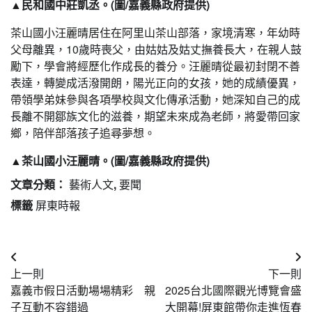
▲民和國中莊凱丞。(圖/嘉義縣政府提供)
茶山國小汪麗晴居住在阿里山茶山部落，家境清寒，年幼時
父母離異，10歲時喪父，由姑姑及姑丈撫養長大，在親人鼓
勵下，學會將經歷化作成長的養分。汪麗晴從最初封閉不善
表達，轉變成活潑開朗，陽光正向的女孩，她的成績優異，
帶領學弟妹參與各項學校與文化傳承活動，她深知自己的成
長離不開鄒族文化的滋養，期望未來成為老師，將愛帶回家
鄉，陪伴部落孩子追尋夢想。
▲茶山國小汪麗晴。(圖/嘉義縣政府提供)
文章分類：
藝術人文
,
要聞
標籤
屏東時報
文
上一則
下一則
章
嘉義市假日活動場場精彩 親
2025台北國際觀光博覽會盛
導
子互動不容錯過
大開幕!屏東館帶你走進恆春