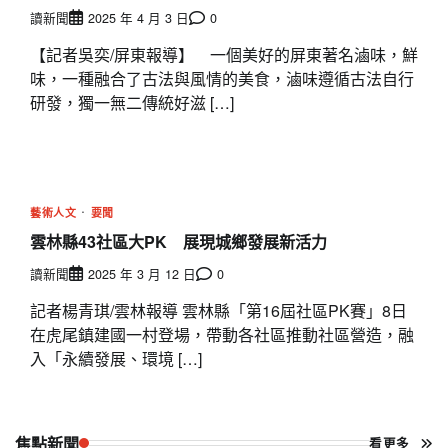
讀新聞
2025 年 4 月 3 日
0
【記者吳奕/屏東報導】 一個美好的屏東著名滷味，鮮
味，一種融合了古法與風情的美食，滷味遵循古法自行
研發，獨一無二傳統好滋 […]
藝術人文
要聞
雲林縣43社區大PK 展現城鄉發展新活力
讀新聞
2025 年 3 月 12 日
0
記者楊青琪/雲林報導 雲林縣「第16屆社區PK賽」8日
在虎尾鎮建國一村登場，帶動各社區推動社區營造，融
入「永續發展、環境 […]
焦點新聞
看更多