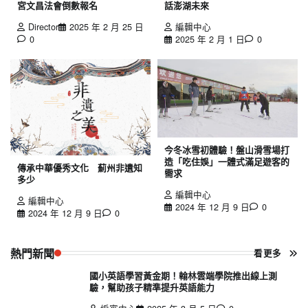
宮文昌法會倒數報名
話澎湖未來
Director
2025 年 2 月 25 日
編輯中心
0
2025 年 2 月 1 日
0
今冬冰雪初體驗！盤山滑雪場打
造「吃住娛」一體式滿足遊客的
傳承中華優秀文化 薊州非遺知
需求
多少
編輯中心
編輯中心
2024 年 12 月 9 日
0
2024 年 12 月 9 日
0
熱門新聞
看更多
國小英語學習黃金期！翰林雲端學院推出線上測
驗，幫助孩子精準提升英語能力