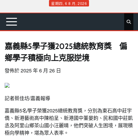
Skip
星期四, 6 8 月, 2026
to
首
要
娛
生
社
文
公
運
旅
政
地
專
content
頁
聞
樂
活
會
教
益
動
遊
治
方
欄
嘉義縣5學子獲2025總統教育獎 偏
鄉學子積極向上克服逆境
發佈於
2025 年 6 月 26 日
記者蔡佳坊/嘉義報導
嘉義縣5名學子榮獲2025總統教育獎，分別為東石高中莊宇
僑、新港藝術高中陳柏呈、新港國中董晏鈞、民和國中莊凱
丞及阿里山鄉茶山國小汪麗晴，他們突破人生困境，展現積
極向學精神，堪為眾人表率。