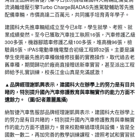
流渦輪增壓引擎Turbo Charge與ADAS先進駕駛輔助等先進
配備車輛，市價高達二百萬元，共同攜手培育青年學子。
建國科大先進車輛組成立至今已8年，學生就學、考照、就
業成績斐然。至今已獲取汽車技工執照16張，汽車修護乙級
300多張，機器腳踏車修護乙級100多張，堆高機96張，檢
驗員5張、iPAS電動車機電整合初級工程師32張。主要是讓
學生使用最先進的車種做維修技藝的實務操作，取代過去老
舊車種，期間歸功於廠商直接贈送新車實習，甚至派出工程
師給予扎實訓練，校長江金山真是充滿感激！
▲品牌經理謝凱興表示，建國科大在辦學上的努力是有目共
睹的，特別提升國內汽車修護教育與車輛實作的能力方面不
遺餘力。（圖/記者蕭麗鳳攝)
納智捷汽車售服部品牌經理謝凱興表示，建國科大在辦學上
的努力是有目共睹的，特別提升國內汽車修護教育與車輛實
作的能力方面不遺餘力。曾來校勘察過環境與設備，皆是全
國數一數二，再加完善的教學訓練課程、證照考試和實習就