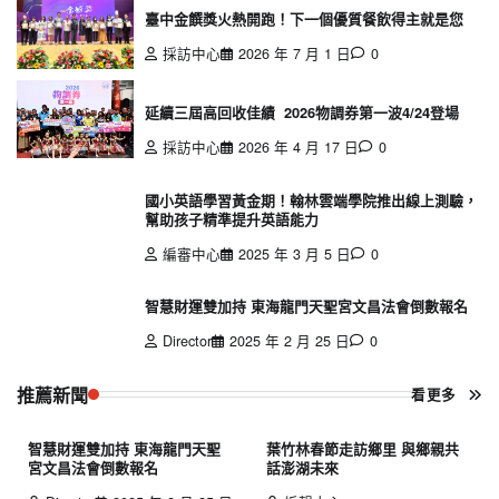
臺中金饌獎火熱開跑！下一個優質餐飲得主就是您
採訪中心
2026 年 7 月 1 日
0
延續三屆高回收佳績 2026物調券第一波4/24登場
採訪中心
2026 年 4 月 17 日
0
國小英語學習黃金期！翰林雲端學院推出線上測驗，
幫助孩子精準提升英語能力
編審中心
2025 年 3 月 5 日
0
智慧財運雙加持 東海龍門天聖宮文昌法會倒數報名
Director
2025 年 2 月 25 日
0
推薦新聞
看更多
智慧財運雙加持 東海龍門天聖
葉竹林春節走訪鄉里 與鄉親共
宮文昌法會倒數報名
話澎湖未來