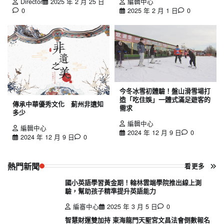
Director
2025 年 2 月 25 日
編輯中心
0
2025 年 2 月 1 日
0
今冬冰雪初體驗！盤山滑雪場打
造「吃住娛」一體式滿足遊客的
傳承中華優秀文化 薊州非遺知
需求
多少
編輯中心
編輯中心
2024 年 12 月 9 日
0
2024 年 12 月 9 日
0
熱門新聞
看更多
國小英語學習黃金期！翰林雲端學院推出線上測
驗，幫助孩子精準提升英語能力
編審中心
2025 年 3 月 5 日
0
智慧財運雙加持 東海龍門天聖宮文昌法會倒數報名