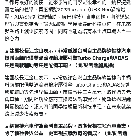
業都有最好的銜接，能來學習的同學是很幸福的！納智捷延
續之前的義舉，再度捐贈2022Luxgen（URX Neo渦輪增
壓、ADAS先進駕駛輔助、環景科技）實車兩輛，期望透過
理論與實務結合，讓大四的同學接觸最新科技車種，在未來
就業路上減少摸索時間，同時也能為培育本土汽車職人盡一
份心力。
▲建國校長江金山表示，非常感謝台灣自主品牌納智捷汽車
捐贈兩輛配備雙渦流渦輪增壓引擎Turbo Charge與ADAS
先進駕駛輔助等先進配備車輛。（圖/記者蕭麗鳳攝)
建國校長江金山表示，非常感謝台灣自主品牌納智捷汽車捐
贈兩輛配備雙渦流渦輪增壓引擎Turbo Charge與ADAS先進
駕駛輔助等先進配備車輛，市價高達二百萬元，取代過去老
舊車種，期間歸功於廠商直接贈送新車實習，期望透過理論
與實務結合，讓大四的同學接觸最新科技車種，在未來就業
路上減少摸索時間。
▲納智捷汽車作為台灣自主品牌，長期紮根在地汽車產業，
除了積極參與公益，更重視技職教育的養成。（圖/記者蕭