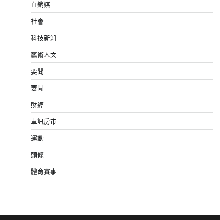
直銷媒
社會
科技新知
藝術人文
要聞
要聞
財經
車訊房市
運動
頭條
體育賽事