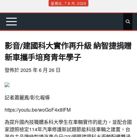
Skip
星期五, 7 8 月, 2026
to
首
要
娛
生
社
文
公
運
旅
政
地
專
content
頁
聞
樂
活
會
教
益
動
遊
治
方
欄
影音/建國科大實作再升級 納智捷捐贈
新車攜手培育青年學子
發佈於
2025 年 6 月 26 日
記者蕭麗鳳/彰化報導
https://youtu.be/woGoF4x8IFM
為提升國內技職體系科大學生在車輛實作的能力，並配合國
家證照檢定114年汽車修護新試題節能科技車輛之建置，台
灣自主品牌納智捷汽車今日(23)捐贈建國科大兩輛配備雙渦