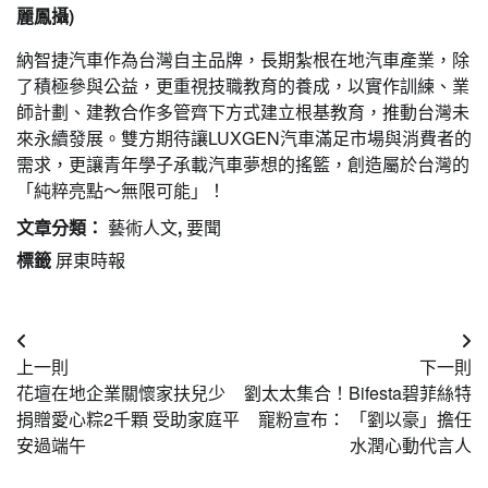
麗鳳攝)
納智捷汽車作為台灣自主品牌，長期紮根在地汽車產業，除
了積極參與公益，更重視技職教育的養成，以實作訓練、業
師計劃、建教合作多管齊下方式建立根基教育，推動台灣未
來永續發展。雙方期待讓LUXGEN汽車滿足市場與消費者的
需求，更讓青年學子承載汽車夢想的搖籃，創造屬於台灣的
「純粹亮點～無限可能」！
文章分類：
藝術人文
,
要聞
標籤
屏東時報
文
上一則
下一則
章
花壇在地企業關懷家扶兒少
劉太太集合！Bifesta碧菲絲特
導
捐贈愛心粽2千顆 受助家庭平
寵粉宣布： 「劉以豪」擔任
安過端午
水潤心動代言人
覽