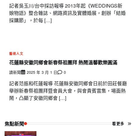
記者吳玉川/台中採訪報導 2013年起《WEDDINGS新
娘物語》整合雜誌、網路資訊及實體婚展，創辦「結婚
採購節」，於每 […]
藝術人文
花蓮縣安徽同鄉會新春祭祖團拜 熱鬧溫馨歡樂圓滿
讀新聞
2025 年 3 月 1 日
0
記者范振和∕花蓮報導 花蓮縣安徽同鄉會日前於田莊餐廳
舉辦新春祭祖團拜暨會員大會，與會貴賓雲集，場面熱
鬧，凸顯了安徽同鄉會 […]
焦點新聞
看更多