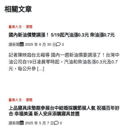
相關文章
藝術人文
要聞
國內新油價雙調漲！ 5/19起汽油漲0.3元 柴油漲0.7元
讀新聞
2025 年 6 月 30 日
0
記者陳映庭∕台北報導 國內一週新油價要調漲了！台灣中
油公司自19日凌晨零時起，汽油和柴油各漲0.3元及0.7
元，每公升參 […]
藝術人文
要聞
上品寢具床墊館參展台中結婚採購節展人氣 祝福百年好
合‧幸福美滿 新人安床添購寢具首選
讀新聞
2025 年 5 月 7 日
0