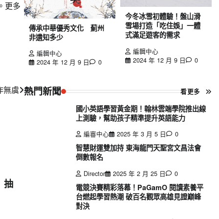
。更多
今冬冰雪初體驗！盤山滑
雪場打造「吃住娛」一體
傳承中華優秀文化 薊州
式滿足遊客的需求
非遺知多少
編輯中心
編輯中心
2024 年 12 月 9 日
0
2024 年 12 月 9 日
0
作無虞
熱門新聞
看更多
國小英語學習黃金期！翰林雲端學院推出線
上測驗，幫助孩子精準提升英語能力
編審中心
2025 年 3 月 5 日
0
智慧財運雙加持 東海龍門天聖宮文昌法會
倒數報名
Director
2025 年 2 月 25 日
0
 抽
電競決賽精彩落幕！PaGamO 閱讀素養平
台燃起學習熱潮 破百名觀眾高雄見證巔峰
對決