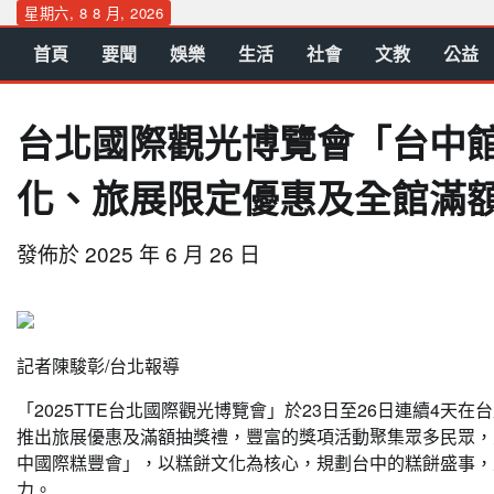
Skip
星期六, 8 8 月, 2026
to
首頁
要聞
娛樂
生活
社會
文教
公益
content
台北國際觀光博覽會「台中館
化、旅展限定優惠及全館滿
發佈於
2025 年 6 月 26 日
記者陳駿彰/台北報導
「2025TTE台北國際觀光博覽會」於23日至26日連續4
推出旅展優惠及滿額抽獎禮，豐富的獎項活動聚集眾多民眾，
中國際糕豐會」，以糕餅文化為核心，規劃台中的糕餅盛事，
力。