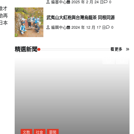
編審中心
2025 年 2 月 24 日
0
徵才
動再
武夷山大紅袍與台灣烏龍茶 同根同源
日本
編輯中心
2024 年 12 月 17 日
0
精選新聞
看更多
文教
社會
要聞