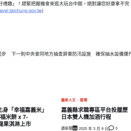
轉好禮趣」！趕緊把握機會來逛大玩台中館，絕對讓您好康拿不完
travel.taichung.gov.tw
)
同步
下一則
中央會同地方抽查屏東防汛設施 確保抽水設備運
藝術人文
要聞
化身「幸福嘉義米」
嘉義縣求職專區平台投履歷
米餅 x 7-
日本雙人機加酒行程
火龍果淇淋上市
讀新聞
0
2025 年 3 月 9 日