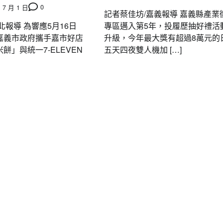
0
 7 月 1 日
記者蔡佳坊/嘉義報導 嘉義縣產業
北報導 為響應5月16日
專區邁入第5年，投履歷抽好禮活
嘉義市政府攜手嘉市好店
升級，今年最大獎有超過8萬元的
餅」與統一7-ELEVEN
五天四夜雙人機加 […]
要聞