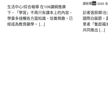
讀新聞
2025 年
生活中心/綜合報導 在108課綱推廣
下，「學習」不再只有課本上的內容，
記者張辰卿/台
學童多接觸各方面知識、培養興趣，已
國際白飯節，
經成為教育顯學。 […]
業者「奮起福米
共同推出 […]