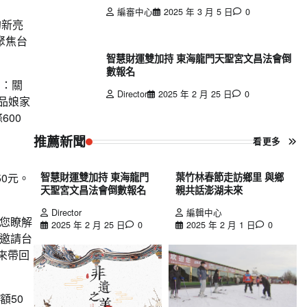
編審中心
2025 年 3 月 5 日
0
的新亮
聚焦台
智慧財運雙加持 東海龍門天聖宮文昌法會倒
數報名
惠：關
Director
2025 年 2 月 25 日
0
食品娘家
600
推薦新聞
看更多
智慧財運雙加持 東海龍門
葉竹林春節走訪鄉里 與鄉
50元。
天聖宮文昌法會倒數報名
親共話澎湖未來
Director
編輯中心
您瞭解
2025 年 2 月 25 日
0
2025 年 2 月 1 日
0
邀請台
來帶回
額50