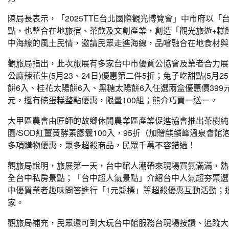
陳局長表示，「2025TTE台北國際觀光博覽會」中市府以
點，也整合在地旅宿、茶飲及文創產業，創造「觀光旅遊+糕
中海線的風土民情，邀請民眾走進海線，品嚐融合在地食材與
觀旅局指出，此次旅展有多家台中市優質公協會及業者合力展
公麻辣花生(5月23、24日)優惠第二件5折；兔子吃甜點(5月
餅6入、桂花太陽餅6入、黑糖太陽餅6入任選兩盒優惠價399元
元，還有磅蛋糕整點優惠，限量100組；熊介巧買一送一。
大甲區農會由匠師的故鄉休閒農業區產業促進協會推出茶樹純露2
園/SOD紅薑黃酵素膠囊100入，95折（加贈麒麟峰溫泉會館
多項購物優惠，眾多超殺商品，民眾千萬不容錯過！
觀旅局說明，旅展第一天，台中館人潮帶來現場買氣滿滿，熱
全台中私房景點；「台中超人氣景點」介紹台中人氣超夯票選
中優質業者趣味問答進行「1元競標」等超殺優惠互動活動；還
家。
觀旅局補充，民眾還可到大玩台中館服務台現場按讚、追蹤大