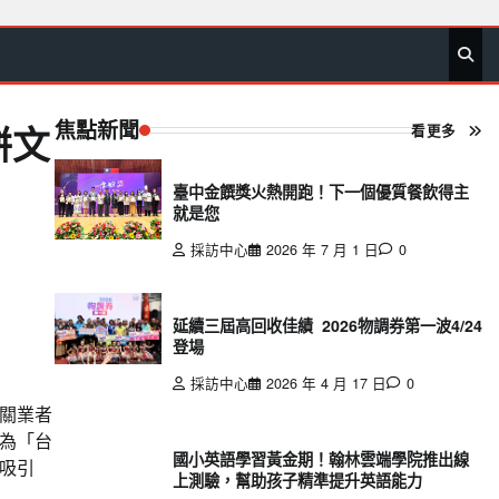
首
要
娛
生
社
文
公
運
旅
政
地
專
頁
聞
樂
活
會
教
益
動
遊
治
方
欄
焦點新聞
看更多
餅文
臺中金饌獎火熱開跑！下一個優質餐飲得主
就是您
採訪中心
2026 年 7 月 1 日
0
延續三屆高回收佳績 2026物調券第一波4/24
登場
採訪中心
2026 年 4 月 17 日
0
相關業者
為「台
國小英語學習黃金期！翰林雲端學院推出線
吸引
上測驗，幫助孩子精準提升英語能力