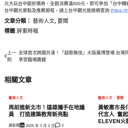
元大玩台中館折價券，全館消費滿500元，即可參加「台中
台中觀光景點及推薦遊程，請上台中觀光旅遊網查詢 (
https://
藝術人文
要聞
文章分類：
,
屏東時報
標籤
文
上一
全球首次跨國共演！「超歌舞伎」大阪萬博登場 台灣
則
享受臨場震撼
章
導
相關文章
覽
藝術人文
藝術人文
要聞
再前進新北市！遠雄攜手在地議
黃敏惠市長
員 打造建築教育新亮點
代言人 奮起福
ELEVEN
讀新聞
0
2025 年 3 月 2 日