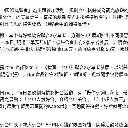
「台中國際糕豐會」為主題參加活動，規劃台中糕餅成為觀光旅遊
餅文化」的雙贏效益，這樣的創新模式未來將持續進行，並特別
創意巧思的特色糕點，領略台中的獨特風情。
攤，其中有好禮協會聯合2家業者，分別在4天展期推出不同優
25、26日) 現場下單預訂9折。糕餅公會共有3家業者參展，元明
；法布甜主推法式磅蛋糕原價450元，旅展優惠1條350元、兩條
00ml特價300元。《禮莧！台中》聯合2家業者參展，以諾莊
泡湯卷1張）；丸文食品禮盒2組9折、4組8折、魚鬆隨手包特價3
鬧非凡。每日更規劃有精彩舞台活動：有「帶你玩遍山海屯」帶
觀光景點；「台中人氣好食」介紹台中美食；「台中超人氣王」
有最受年輕民眾喜愛的Kahoot線上互動問答遊戲，好禮就等您
玩台中或下載大玩台中APP即可獲得限量好禮。開幕活動發放面