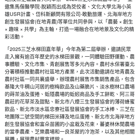
邀集馬偕醫學院-脫穎而出成為茭佼者、文化大學北海小英
雄USR計畫、岱科斯顧問有限公司-敢動旅運、北海岸地方
創生發展協會(在地青農)等單位共同參與，以「農藝 × 創生
× 趣味 × 共學」為主軸，打造一場融合在地地景及文化的精
彩活動。
「2025三芝水梯田嘉年華」今年為第二屆舉辦，邀請民眾
走入擁有逾百年歷史的水梯田景觀，一同體驗田野運動、農
事體驗、文化市集、青創展售等多元內容。農村水保署臺北
分署積極推動農村社區地方產業，此次活動邀請在地青農及
農村社區一同共襄盛舉，辦理農村展售市集銷售產品，包含
基隆大牛稠山河居的樹梅飲品及山藥脆片、淡水樹林口農場
的蒔茶油及蛋捲、蚯隱農場的蚯蚓商品及手工餅乾、阿三哥
農莊的花草茶及甜點、新北市八煙三生發展協會的薄荷蜂蜜
飲品、新北市淡水區忠寮社區發展協會的手工冰棒、三芝在
地團隊二號空間的梯田米磚及地瓜蛋捲、新北市北海岸地方
創生發展協會和富朵苗圃的小盆栽及花束，蕃婆林休閒農場
的當季農產、芝樂農場和一良茶屋的冷泡茶，以及其他相關
展攤，展現農村豐富樣貌。