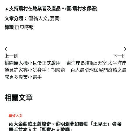
▲支持農村在地業者及產品。(圖/農村水保署)
文章分類：
藝術人文
,
要聞
標籤
屏東時報
文
上一則
下一則
章
桃園無人機小巨蛋正式啟用
東海岸長濱liao天室 太平洋岸
導
議員許家睿小試身手：期盼育
百人晨曦瑜珈展開療癒之晨
成更多專業小選手
覽
相關文章
藝術人文
兩大金曲歌王蕭煌奇、蘇明淵夢幻聯動「王見王」強強
聯手首次入主「藍寶石大歌廳」