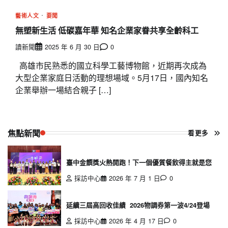
藝術人文
要聞
無塑新生活 低碳嘉年華 知名企業家眷共享全齡科工
讀新聞
2025 年 6 月 30 日
0
高雄市民熟悉的國立科學工藝博物館，近期再次成為
大型企業家庭日活動的理想場域。5月17日，國內知名
企業舉辦一場結合親子 […]
焦點新聞
看更多
臺中金饌獎火熱開跑！下一個優質餐飲得主就是您
採訪中心
2026 年 7 月 1 日
0
延續三屆高回收佳績 2026物調券第一波4/24登場
採訪中心
2026 年 4 月 17 日
0