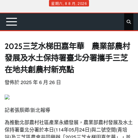
Skip
星期六, 8 8 月, 2026
to
首
要
娛
生
社
文
公
運
旅
政
地
專
content
頁
聞
樂
活
會
教
益
動
遊
治
方
欄
2025三芝水梯田嘉年華 農業部農村
發展及水土保持署臺北分署攜手三芝
在地共創農村新亮點
發佈於
2025 年 6 月 26 日
記者張辰卿
/新北
報導
為推動北部農村社區產業永續發展，農業部農村發展及水土
保持署臺北分署於本日(114年05月24日)與二號空間(青培
站)及三芝區農會共同舉辦「2025三芝水梯田嘉年華」，並