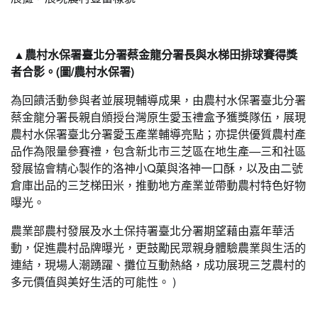
▲農村水保署臺北分署蔡金龍分署長與水梯田排球賽得獎
者合影。(圖/農村水保署)
為回饋活動參與者並展現輔導成果，由農村水保署臺北分署
蔡金龍分署長親自頒授台灣原生愛玉禮盒予獲獎隊伍，展現
農村水保署臺北分署愛玉產業輔導亮點；亦提供優質農村產
品作為限量參賽禮，包含新北市三芝區在地生產—三和社區
發展協會精心製作的洛神小Q菓與洛神一口酥，以及由二號
倉庫出品的三芝梯田米，推動地方產業並帶動農村特色好物
曝光。
農業部農村發展及水土保持署臺北分署期望藉由嘉年華活
動，促進農村品牌曝光，更鼓勵民眾親身體驗農業與生活的
連結，現場人潮踴躍、攤位互動熱絡，成功展現三芝農村的
多元價值與美好生活的可能性。 )