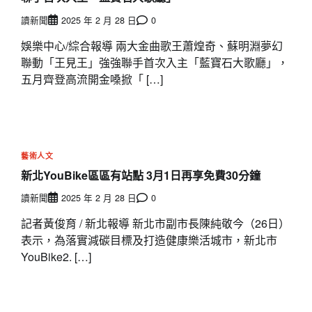
讀新聞
2025 年 2 月 28 日
0
娛樂中心/綜合報導 兩大金曲歌王蕭煌奇、蘇明淵夢幻
聯動「王見王」強強聯手首次入主「藍寶石大歌廳」，
五月齊登高流開金嗓掀「 […]
藝術人文
新北YouBike區區有站點 3月1日再享免費30分鐘
讀新聞
2025 年 2 月 28 日
0
記者黃俊育 / 新北報導 新北市副市長陳純敬今（26日）
表示，為落實減碳目標及打造健康樂活城市，新北市
YouBike2. […]