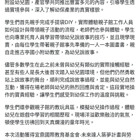
附設幼兒園，產官學共同推出豐富多元的內容，引導學生透
過實境參與，深入了解幼保產業的真實樣貌。
學生們首先親手完成手提袋DIY，實際體驗親子館工作人員
如何設計與帶領親子活動的流程，老師們也參與體驗。學生
也向專業托育人員學習帶領幼兒說故事的技巧，並且現學現
賣，由每位學生帶著親子館事先準備的一人一本圖畫書，親
自走進古亭國小附幼教室，為幼兒說故事。
儘管多數學生在此之前未曾與幼兒有類似的實際接觸經驗，
甚至有些人是長大後首次踏入幼兒園環境，但他們仍然勇敢
站上說故事的舞台，順利完成說故事過程，並能與幼兒自然
互動，獲得在場老師與幼兒的熱烈回應與肯定。這段實地操
作的寶貴經驗，讓學生們感受到幼保工作的溫度與挑戰。
學生們還參觀親子館的教玩具區，模擬幼兒操作過程，體驗
幼兒在遊戲中學習的相關歷程。現場洋溢歡樂融洽的氣氛，
頓使學生彷彿回到天真爛漫的童年時光。
本次活動獲得宜鼎國際教育基金會-未來達人築夢計畫與勞