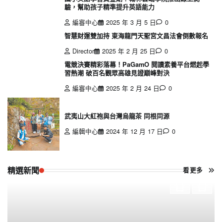
驗，幫助孩子精準提升英語能力
編審中心
2025 年 3 月 5 日
0
智慧財運雙加持 東海龍門天聖宮文昌法會倒數報名
Director
2025 年 2 月 25 日
0
電競決賽精彩落幕！PaGamO 閱讀素養平台燃起學
習熱潮 破百名觀眾高雄見證巔峰對決
編審中心
2025 年 2 月 24 日
0
武夷山大紅袍與台灣烏龍茶 同根同源
編輯中心
2024 年 12 月 17 日
0
精選新聞
看更多