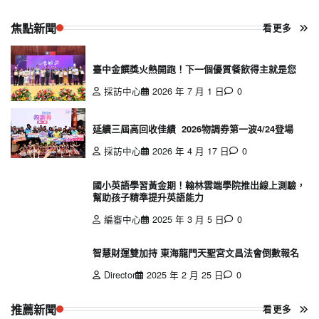
焦點新聞
看更多
臺中金饌獎火熱開跑！下一個優質餐飲得主就是您
採訪中心
2026 年 7 月 1 日
0
延續三屆高回收佳績 2026物調券第一波4/24登場
採訪中心
2026 年 4 月 17 日
0
國小英語學習黃金期！翰林雲端學院推出線上測驗，
幫助孩子精準提升英語能力
編審中心
2025 年 3 月 5 日
0
智慧財運雙加持 東海龍門天聖宮文昌法會倒數報名
Director
2025 年 2 月 25 日
0
推薦新聞
看更多