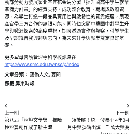
動部勞動力發展署北基宜花金馬分署「提升國高中學生就業
準備力計畫」的經費支持，成功整合教育、職場與政府資
源，為學生打造一段兼具實用性與啟發性的寶貴經歷，展現
產官學三方合作的無限可能。同時也突顯中華國中對學生升
學與職涯探索的高度重視，期盼透過實作與觀察，引導學生
及早認識自我興趣與志向，為未來升學與就業奠定良好基
礎。
更多聖母醫護管理專科學校訊息在
https://www.smc.edu.tw/nss/p/index
文章分類：
藝術人文
,
要聞
標籤
屏東時報
文
上一則
下一則
章
第八屆「林燈文學獎」揭曉
領獎囉！統一發票114年3-4
導
極短篇創作成了新主流
月中獎號碼出爐 千萬大獎為