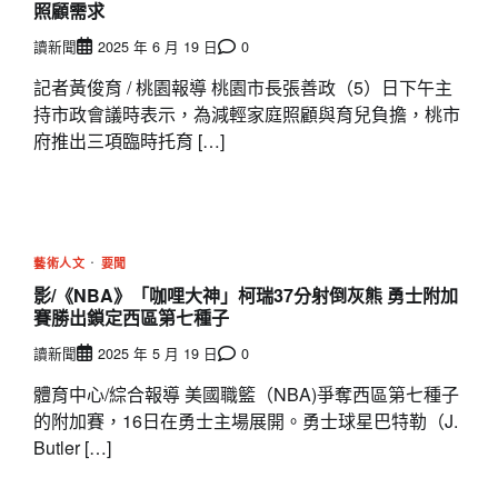
照顧需求
讀新聞
2025 年 6 月 19 日
0
記者黃俊育 / 桃園報導 桃園市長張善政（5）日下午主
持市政會議時表示，為減輕家庭照顧與育兒負擔，桃市
府推出三項臨時托育 […]
藝術人文
要聞
影/《NBA》「咖哩大神」柯瑞37分射倒灰熊 勇士附加
賽勝出鎖定西區第七種子
讀新聞
2025 年 5 月 19 日
0
體育中心/綜合報導 美國職籃（NBA)爭奪西區第七種子
的附加賽，16日在勇士主場展開。勇士球星巴特勒（J.
Butler […]