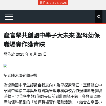
Skip
星期日, 9 8 月, 2026
to
首
要
娛
生
社
文
公
運
旅
政
地
專
content
頁
聞
樂
活
會
教
益
動
遊
治
方
欄
產官學共創國中學子大未來 聖母幼保
職場實作獲青睞
發佈於
2025 年 6 月 25 日
記者陳木隆∕宜蘭報導
為協助國中學生認識自我志向，及早探索職涯，宜蘭縣立中
華國中連續二年與聖母醫護管理專科學校合作辦理職場體驗
活動。17位學生與3位師長日前到壯圍親子館，參與聖母醫
專幼保科策劃的「幼保職場實作體驗活動」。結合古亭國小