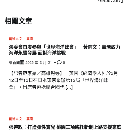
「64557267」
覽
相關文章
藝術人文
要聞
海委會首度參與「世界海洋峰會」 黃向文：臺灣致力
海洋永續發展 面對海洋挑戰
讀新聞
2025 年 3 月 21 日
0
【記者范家豪／高雄報導】 英國《經濟學人》於3月
12日至13日在日本東京舉辦第12屆「世界海洋峰
會」，出席者包括聯合國代 […]
藝術人文
要聞
張善政：打造彈性育兒 桃園三項臨托新制上路支援家庭