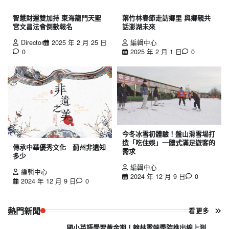
智慧財運雙加持 東海龍門天聖
葉竹林春節走訪鄉里 與鄉親共
宮文昌法會倒數報名
話澎湖未來
Director
2025 年 2 月 25 日
編輯中心
0
2025 年 2 月 1 日
0
今冬冰雪初體驗！盤山滑雪場打
造「吃住娛」一體式滿足遊客的
傳承中華優秀文化 薊州非遺知
需求
多少
編輯中心
編輯中心
2024 年 12 月 9 日
0
2024 年 12 月 9 日
0
熱門新聞
看更多
國小英語學習黃金期！翰林雲端學院推出線上測